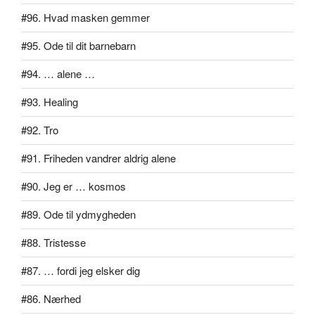
#96. Hvad masken gemmer
#95. Ode til dit barnebarn
#94. … alene …
#93. Healing
#92. Tro
#91. Friheden vandrer aldrig alene
#90. Jeg er … kosmos
#89. Ode til ydmygheden
#88. Tristesse
#87. … fordi jeg elsker dig
#86. Nærhed