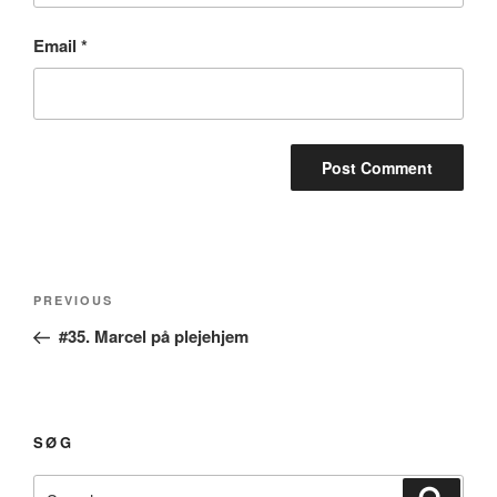
Email
*
Post
Previous
PREVIOUS
navigation
Post
#35. Marcel på plejehjem
SØG
Search
Search