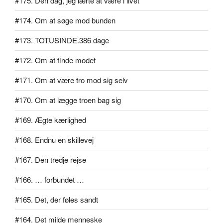
#175. Den dag, jeg lærte at være i livet
#174. Om at søge mod bunden
#173. TOTUSINDE.386 dage
#172. Om at finde modet
#171. Om at være tro mod sig selv
#170. Om at lægge troen bag sig
#169. Ægte kærlighed
#168. Endnu en skillevej
#167. Den tredje rejse
#166. … forbundet …
#165. Det, der føles sandt
#164. Det milde menneske