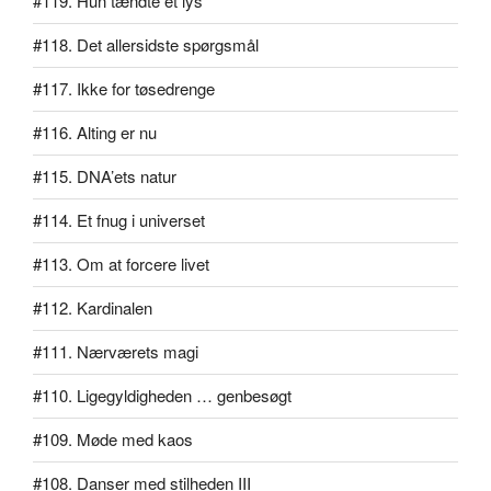
#119. Hun tændte et lys
#118. Det allersidste spørgsmål
#117. Ikke for tøsedrenge
#116. Alting er nu
#115. DNA’ets natur
#114. Et fnug i universet
#113. Om at forcere livet
#112. Kardinalen
#111. Nærværets magi
#110. Ligegyldigheden … genbesøgt
#109. Møde med kaos
#108. Danser med stilheden III