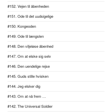
#152. Vejen til åbenheden
#151. Ode til det uudsigelige
#150. Kongeoden
#149. Ode til længslen
#148. Den viljeløse åbenhed
#147. Om at elske sig selv
#146. Den uendelige rejse
#145. Guds stille hvisken
#144. Jeg elsker dig
#143. Om at nå frem …
#142. The Universal Soldier