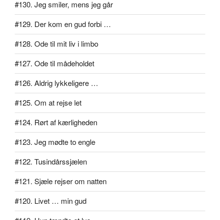
#130. Jeg smiler, mens jeg går
#129. Der kom en gud forbi …
#128. Ode til mit liv i limbo
#127. Ode til mådeholdet
#126. Aldrig lykkeligere …
#125. Om at rejse let
#124. Rørt af kærligheden
#123. Jeg mødte to engle
#122. Tusindårssjælen
#121. Sjæle rejser om natten
#120. Livet … min gud