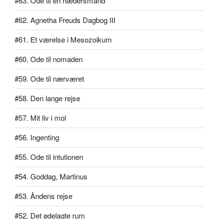
#63. Ode til en hædersmand
#62. Agnetha Freuds Dagbog III
#61. Et værelse i Mesozoikum
#60. Ode til nomaden
#59. Ode til nærværet
#58. Den lange rejse
#57. Mit liv i mol
#56. Ingenting
#55. Ode til intutionen
#54. Goddag, Martinus
#53. Åndens rejse
#52. Det ødelagte rum