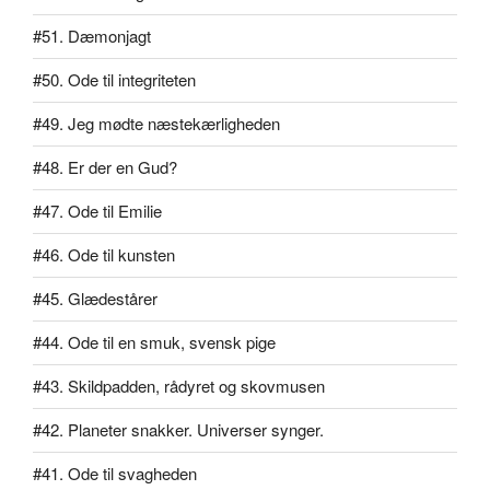
#51. Dæmonjagt
#50. Ode til integriteten
#49. Jeg mødte næstekærligheden
#48. Er der en Gud?
#47. Ode til Emilie
#46. Ode til kunsten
#45. Glædestårer
#44. Ode til en smuk, svensk pige
#43. Skildpadden, rådyret og skovmusen
#42. Planeter snakker. Universer synger.
#41. Ode til svagheden