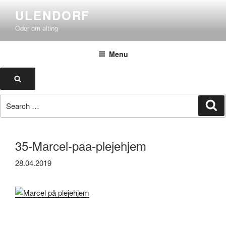
Skip
ULENDORF
to
Oder om alting
content
Menu
Search
Search
Se
for:
35-Marcel-paa-plejehjem
28.04.2019