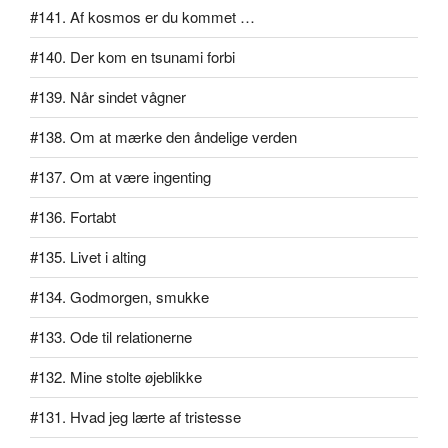
#141. Af kosmos er du kommet …
#140. Der kom en tsunami forbi
#139. Når sindet vågner
#138. Om at mærke den åndelige verden
#137. Om at være ingenting
#136. Fortabt
#135. Livet i alting
#134. Godmorgen, smukke
#133. Ode til relationerne
#132. Mine stolte øjeblikke
#131. Hvad jeg lærte af tristesse