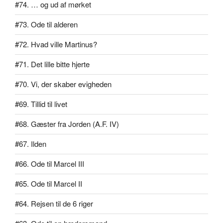
#74. … og ud af mørket
#73. Ode til alderen
#72. Hvad ville Martinus?
#71. Det lille bitte hjerte
#70. Vi, der skaber evigheden
#69. Tillid til livet
#68. Gæster fra Jorden (A.F. IV)
#67. Ilden
#66. Ode til Marcel III
#65. Ode til Marcel II
#64. Rejsen til de 6 riger