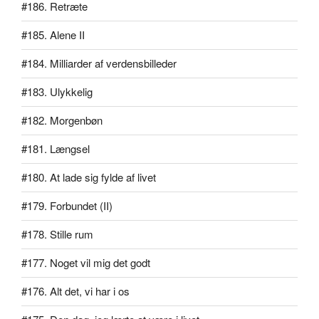
#186. Retræte
#185. Alene II
#184. Milliarder af verdensbilleder
#183. Ulykkelig
#182. Morgenbøn
#181. Længsel
#180. At lade sig fylde af livet
#179. Forbundet (II)
#178. Stille rum
#177. Noget vil mig det godt
#176. Alt det, vi har i os