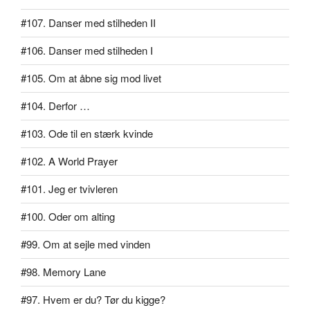
#107. Danser med stilheden II
#106. Danser med stilheden I
#105. Om at åbne sig mod livet
#104. Derfor …
#103. Ode til en stærk kvinde
#102. A World Prayer
#101. Jeg er tvivleren
#100. Oder om alting
#99. Om at sejle med vinden
#98. Memory Lane
#97. Hvem er du? Tør du kigge?