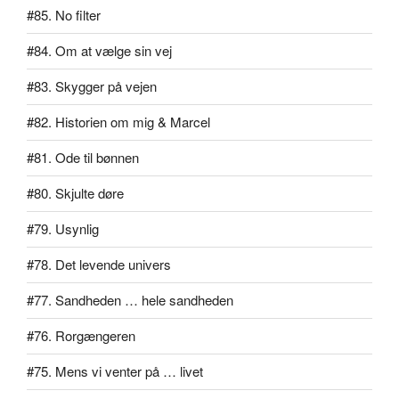
#85. No filter
#84. Om at vælge sin vej
#83. Skygger på vejen
#82. Historien om mig & Marcel
#81. Ode til bønnen
#80. Skjulte døre
#79. Usynlig
#78. Det levende univers
#77. Sandheden … hele sandheden
#76. Rorgængeren
#75. Mens vi venter på … livet