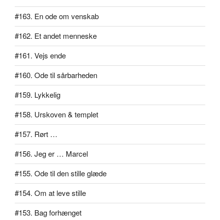
#163. En ode om venskab
#162. Et andet menneske
#161. Vejs ende
#160. Ode til sårbarheden
#159. Lykkelig
#158. Urskoven & templet
#157. Rørt …
#156. Jeg er … Marcel
#155. Ode til den stille glæde
#154. Om at leve stille
#153. Bag forhænget