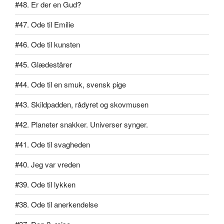
#48. Er der en Gud?
#47. Ode til Emilie
#46. Ode til kunsten
#45. Glædestårer
#44. Ode til en smuk, svensk pige
#43. Skildpadden, rådyret og skovmusen
#42. Planeter snakker. Universer synger.
#41. Ode til svagheden
#40. Jeg var vreden
#39. Ode til lykken
#38. Ode til anerkendelse