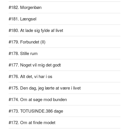
#182. Morgenbøn
#181. Længsel
#180. At lade sig fylde af livet
#179. Forbundet (II)
#178. Stille rum
#177. Noget vil mig det godt
#176. Alt det, vi har i os
#175. Den dag, jeg lærte at være i livet
#174. Om at søge mod bunden
#173. TOTUSINDE.386 dage
#172. Om at finde modet