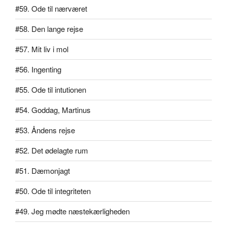
#59. Ode til nærværet
#58. Den lange rejse
#57. Mit liv i mol
#56. Ingenting
#55. Ode til intutionen
#54. Goddag, Martinus
#53. Åndens rejse
#52. Det ødelagte rum
#51. Dæmonjagt
#50. Ode til integriteten
#49. Jeg mødte næstekærligheden