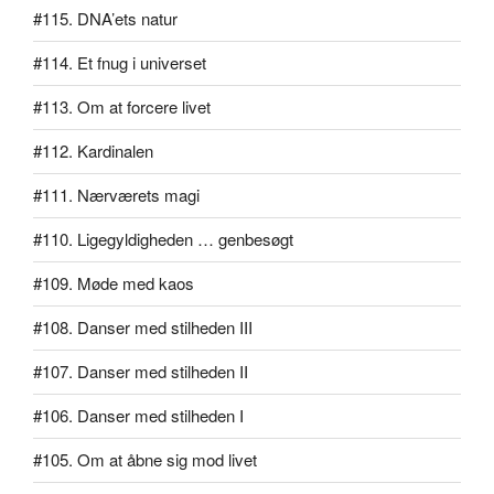
#115. DNA’ets natur
#114. Et fnug i universet
#113. Om at forcere livet
#112. Kardinalen
#111. Nærværets magi
#110. Ligegyldigheden … genbesøgt
#109. Møde med kaos
#108. Danser med stilheden III
#107. Danser med stilheden II
#106. Danser med stilheden I
#105. Om at åbne sig mod livet