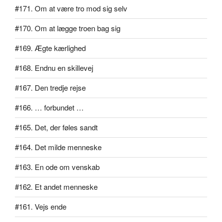
#171. Om at være tro mod sig selv
#170. Om at lægge troen bag sig
#169. Ægte kærlighed
#168. Endnu en skillevej
#167. Den tredje rejse
#166. … forbundet …
#165. Det, der føles sandt
#164. Det milde menneske
#163. En ode om venskab
#162. Et andet menneske
#161. Vejs ende