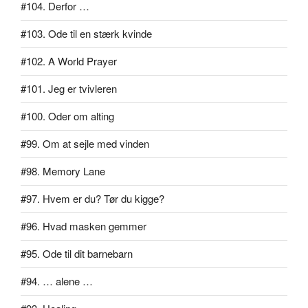
#104. Derfor …
#103. Ode til en stærk kvinde
#102. A World Prayer
#101. Jeg er tvivleren
#100. Oder om alting
#99. Om at sejle med vinden
#98. Memory Lane
#97. Hvem er du? Tør du kigge?
#96. Hvad masken gemmer
#95. Ode til dit barnebarn
#94. … alene …