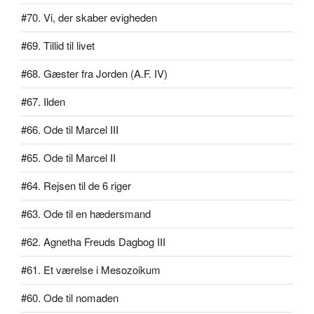
#70. Vi, der skaber evigheden
#69. Tillid til livet
#68. Gæster fra Jorden (A.F. IV)
#67. Ilden
#66. Ode til Marcel III
#65. Ode til Marcel II
#64. Rejsen til de 6 riger
#63. Ode til en hædersmand
#62. Agnetha Freuds Dagbog III
#61. Et værelse i Mesozoikum
#60. Ode til nomaden