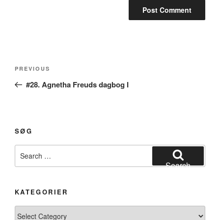
Post
Previous
PREVIOUS
navigation
Post
#28. Agnetha Freuds dagbog I
SØG
Search
for:
Search
KATEGORIER
Kategorier