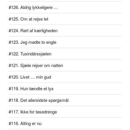
#126. Aldrig lykkeligere …
#125. Om at rejse let
#124. Rørt af kærligheden
#123. Jeg mødte to engle
#122. Tusindårssjælen
#121. Sjæle rejser om natten
#120. Livet … min gud
#119. Hun tændte et lys
#118. Det allersidste spørgsmål
#117. Ikke for tøsedrenge
#116. Alting er nu