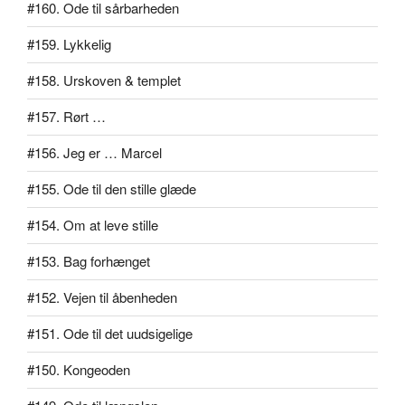
#160. Ode til sårbarheden
#159. Lykkelig
#158. Urskoven & templet
#157. Rørt …
#156. Jeg er … Marcel
#155. Ode til den stille glæde
#154. Om at leve stille
#153. Bag forhænget
#152. Vejen til åbenheden
#151. Ode til det uudsigelige
#150. Kongeoden