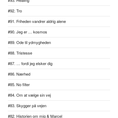
#93. Healing
#92. Tro
#91. Friheden vandrer aldrig alene
#90. Jeg er … kosmos
#89. Ode til ydmygheden
#88. Tristesse
#87. … fordi jeg elsker dig
#86. Nærhed
#85. No filter
#84. Om at vælge sin vej
#83. Skygger på vejen
#82. Historien om mig & Marcel