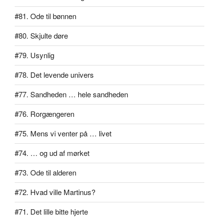
#81. Ode til bønnen
#80. Skjulte døre
#79. Usynlig
#78. Det levende univers
#77. Sandheden … hele sandheden
#76. Rorgængeren
#75. Mens vi venter på … livet
#74. … og ud af mørket
#73. Ode til alderen
#72. Hvad ville Martinus?
#71. Det lille bitte hjerte