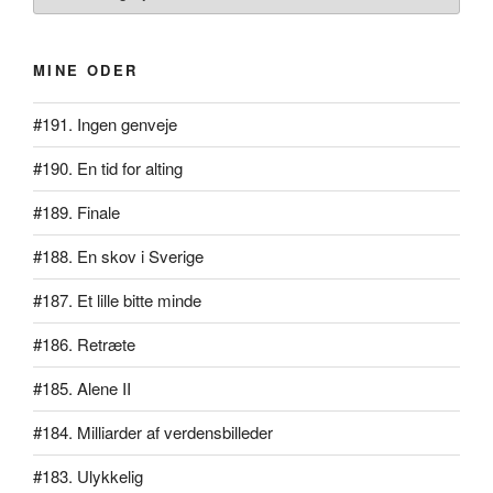
MINE ODER
#191. Ingen genveje
#190. En tid for alting
#189. Finale
#188. En skov i Sverige
#187. Et lille bitte minde
#186. Retræte
#185. Alene II
#184. Milliarder af verdensbilleder
#183. Ulykkelig