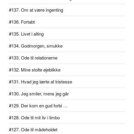
#137. Om at være ingenting
#136. Fortabt
#135. Livet i alting
#134. Godmorgen, smukke
#133. Ode til relationerne
#132. Mine stolte øjeblikke
#131. Hvad jeg lærte af tristesse
#130. Jeg smiler, mens jeg går
#129. Der kom en gud forbi …
#128. Ode til mit liv i limbo
#127. Ode til mådeholdet