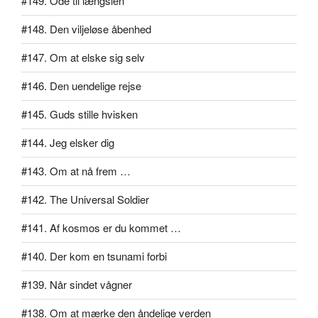
#149. Ode til længslen
#148. Den viljeløse åbenhed
#147. Om at elske sig selv
#146. Den uendelige rejse
#145. Guds stille hvisken
#144. Jeg elsker dig
#143. Om at nå frem …
#142. The Universal Soldier
#141. Af kosmos er du kommet …
#140. Der kom en tsunami forbi
#139. Når sindet vågner
#138. Om at mærke den åndelige verden