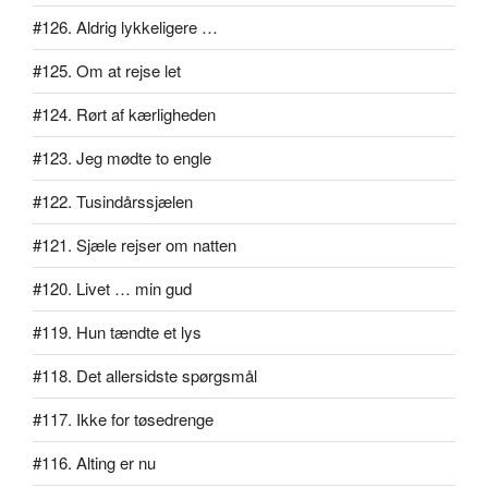
#126. Aldrig lykkeligere …
#125. Om at rejse let
#124. Rørt af kærligheden
#123. Jeg mødte to engle
#122. Tusindårssjælen
#121. Sjæle rejser om natten
#120. Livet … min gud
#119. Hun tændte et lys
#118. Det allersidste spørgsmål
#117. Ikke for tøsedrenge
#116. Alting er nu