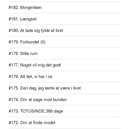
#182. Morgenbøn
#181. Længsel
#180. At lade sig fylde af livet
#179. Forbundet (II)
#178. Stille rum
#177. Noget vil mig det godt
#176. Alt det, vi har i os
#175. Den dag, jeg lærte at være i livet
#174. Om at søge mod bunden
#173. TOTUSINDE.386 dage
#172. Om at finde modet