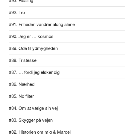
#93. Healing
#92. Tro
#91. Friheden vandrer aldrig alene
#90. Jeg er … kosmos
#89. Ode til ydmygheden
#88. Tristesse
#87. … fordi jeg elsker dig
#86. Nærhed
#85. No filter
#84. Om at vælge sin vej
#83. Skygger på vejen
#82. Historien om mig & Marcel