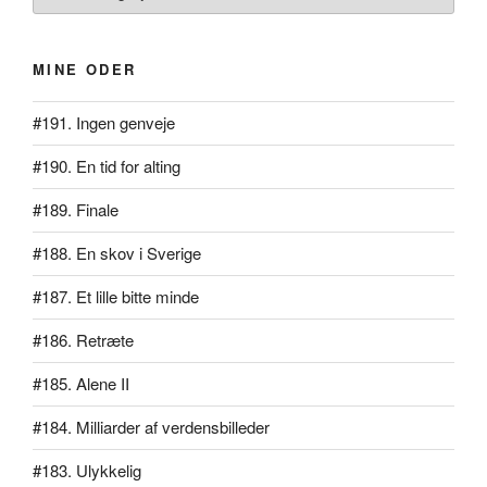
MINE ODER
#191. Ingen genveje
#190. En tid for alting
#189. Finale
#188. En skov i Sverige
#187. Et lille bitte minde
#186. Retræte
#185. Alene II
#184. Milliarder af verdensbilleder
#183. Ulykkelig