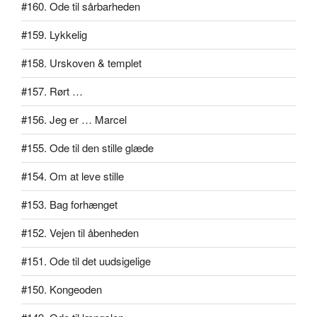
#160. Ode til sårbarheden
#159. Lykkelig
#158. Urskoven & templet
#157. Rørt …
#156. Jeg er … Marcel
#155. Ode til den stille glæde
#154. Om at leve stille
#153. Bag forhænget
#152. Vejen til åbenheden
#151. Ode til det uudsigelige
#150. Kongeoden