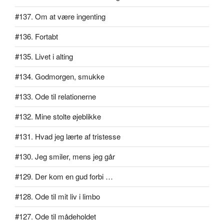
#137. Om at være ingenting
#136. Fortabt
#135. Livet i alting
#134. Godmorgen, smukke
#133. Ode til relationerne
#132. Mine stolte øjeblikke
#131. Hvad jeg lærte af tristesse
#130. Jeg smiler, mens jeg går
#129. Der kom en gud forbi …
#128. Ode til mit liv i limbo
#127. Ode til mådeholdet