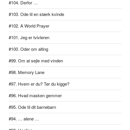
#104. Derfor …
#103. Ode til en stærk kvinde
#102. A World Prayer
#101. Jeg er tvivleren
#100. Oder om alting
#99. Om at sejle med vinden
#98. Memory Lane
#97. Hvem er du? Tør du kigge?
#96. Hvad masken gemmer
#95. Ode til dit barnebarn
#94. … alene …