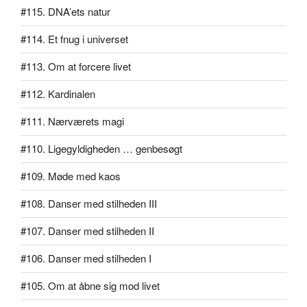
#115. DNA’ets natur
#114. Et fnug i universet
#113. Om at forcere livet
#112. Kardinalen
#111. Nærværets magi
#110. Ligegyldigheden … genbesøgt
#109. Møde med kaos
#108. Danser med stilheden III
#107. Danser med stilheden II
#106. Danser med stilheden I
#105. Om at åbne sig mod livet