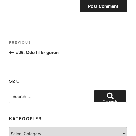
Post
Previous
PREVIOUS
navigation
Post
#26. Ode til krigeren
SØG
Search
for:
Search
KATEGORIER
Kategorier