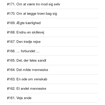
#171. Om at være tro mod sig selv
#170. Om at lægge troen bag sig
#169. Ægte kærlighed
#168. Endnu en skillevej
#167. Den tredje rejse
#166. … forbundet …
#165. Det, der føles sandt
#164. Det milde menneske
#163. En ode om venskab
#162. Et andet menneske
#161. Vejs ende