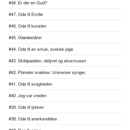
#48. Er der en Gud?
#47. Ode til Emilie
#46. Ode til kunsten
#45. Glædestårer
#44. Ode til en smuk, svensk pige
#43. Skildpadden, rådyret og skovmusen
#42. Planeter snakker. Universer synger.
#41. Ode til svagheden
#40. Jeg var vreden
#39. Ode til lykken
#38. Ode til anerkendelse