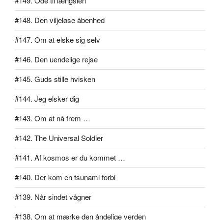
#149. Ode til længslen
#148. Den viljeløse åbenhed
#147. Om at elske sig selv
#146. Den uendelige rejse
#145. Guds stille hvisken
#144. Jeg elsker dig
#143. Om at nå frem …
#142. The Universal Soldier
#141. Af kosmos er du kommet …
#140. Der kom en tsunami forbi
#139. Når sindet vågner
#138. Om at mærke den åndelige verden