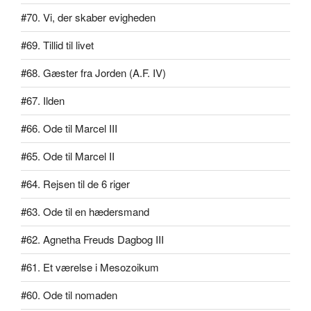
#70. Vi, der skaber evigheden
#69. Tillid til livet
#68. Gæster fra Jorden (A.F. IV)
#67. Ilden
#66. Ode til Marcel III
#65. Ode til Marcel II
#64. Rejsen til de 6 riger
#63. Ode til en hædersmand
#62. Agnetha Freuds Dagbog III
#61. Et værelse i Mesozoikum
#60. Ode til nomaden