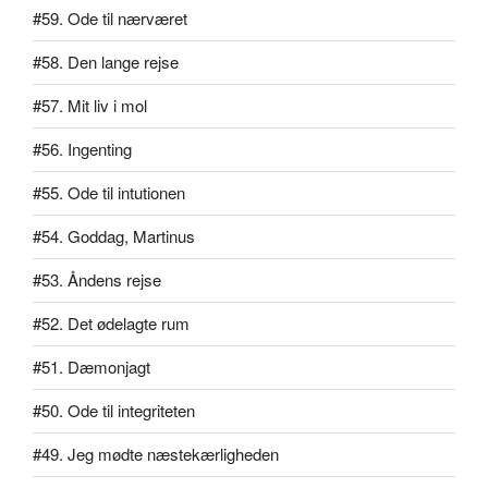
#59. Ode til nærværet
#58. Den lange rejse
#57. Mit liv i mol
#56. Ingenting
#55. Ode til intutionen
#54. Goddag, Martinus
#53. Åndens rejse
#52. Det ødelagte rum
#51. Dæmonjagt
#50. Ode til integriteten
#49. Jeg mødte næstekærligheden