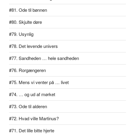
#81. Ode til bønnen
#80. Skjulte døre
#79. Usynlig
#78. Det levende univers
#77. Sandheden … hele sandheden
#76. Rorgængeren
#75. Mens vi venter på … livet
#74. … og ud af mørket
#73. Ode til alderen
#72. Hvad ville Martinus?
#71. Det lille bitte hjerte