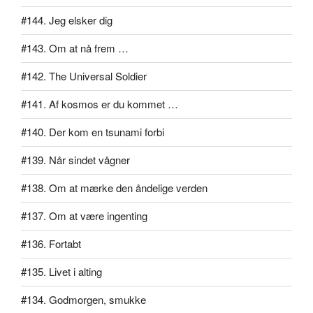
#144. Jeg elsker dig
#143. Om at nå frem …
#142. The Universal Soldier
#141. Af kosmos er du kommet …
#140. Der kom en tsunami forbi
#139. Når sindet vågner
#138. Om at mærke den åndelige verden
#137. Om at være ingenting
#136. Fortabt
#135. Livet i alting
#134. Godmorgen, smukke