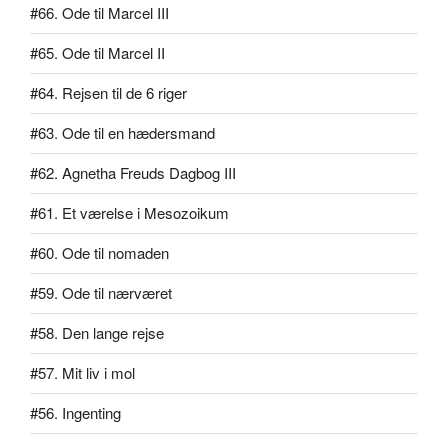
#66. Ode til Marcel III
#65. Ode til Marcel II
#64. Rejsen til de 6 riger
#63. Ode til en hædersmand
#62. Agnetha Freuds Dagbog III
#61. Et værelse i Mesozoikum
#60. Ode til nomaden
#59. Ode til nærværet
#58. Den lange rejse
#57. Mit liv i mol
#56. Ingenting