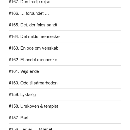
#167. Den tredje rejse
#166. … forbundet …
#165. Det, der føles sandt
#164. Det milde menneske
#163. En ode om venskab
#162. Et andet menneske
#161. Vejs ende
#160. Ode til sårbarheden
#159. Lykkelig
#158. Urskoven & templet
#157. Rørt …
#156. Jeg er … Marcel