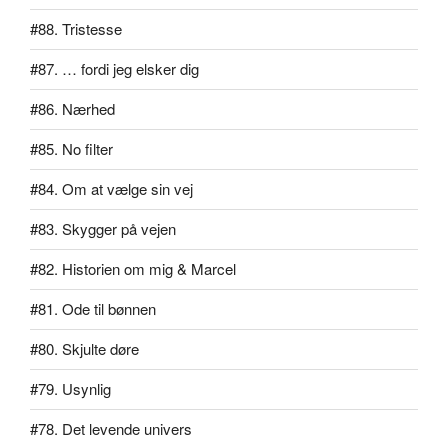
#88. Tristesse
#87. … fordi jeg elsker dig
#86. Nærhed
#85. No filter
#84. Om at vælge sin vej
#83. Skygger på vejen
#82. Historien om mig & Marcel
#81. Ode til bønnen
#80. Skjulte døre
#79. Usynlig
#78. Det levende univers