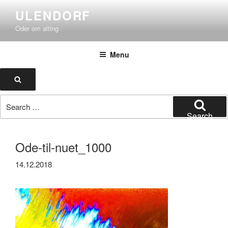
Skip
ULENDORF
to
Oder om alting
content
Menu
Search
Search
for:
Search
Ode-til-nuet_1000
14.12.2018