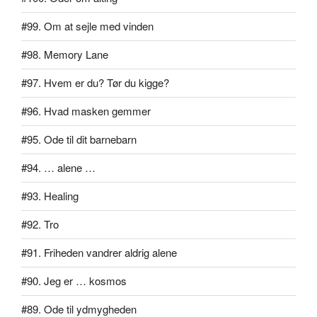
#99. Om at sejle med vinden
#98. Memory Lane
#97. Hvem er du? Tør du kigge?
#96. Hvad masken gemmer
#95. Ode til dit barnebarn
#94. … alene …
#93. Healing
#92. Tro
#91. Friheden vandrer aldrig alene
#90. Jeg er … kosmos
#89. Ode til ydmygheden