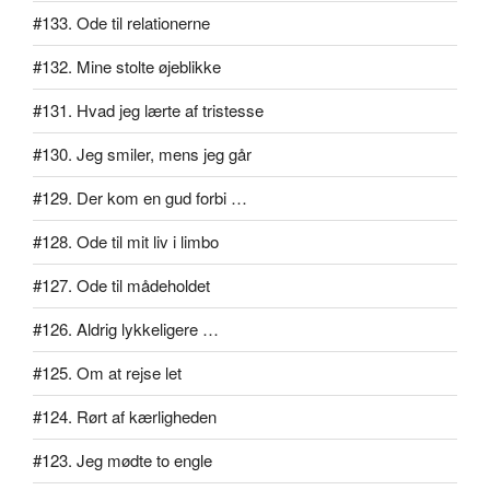
#133. Ode til relationerne
#132. Mine stolte øjeblikke
#131. Hvad jeg lærte af tristesse
#130. Jeg smiler, mens jeg går
#129. Der kom en gud forbi …
#128. Ode til mit liv i limbo
#127. Ode til mådeholdet
#126. Aldrig lykkeligere …
#125. Om at rejse let
#124. Rørt af kærligheden
#123. Jeg mødte to engle