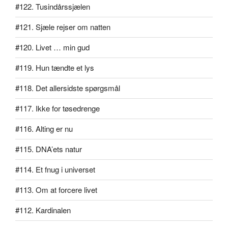
#122. Tusindårssjælen
#121. Sjæle rejser om natten
#120. Livet … min gud
#119. Hun tændte et lys
#118. Det allersidste spørgsmål
#117. Ikke for tøsedrenge
#116. Alting er nu
#115. DNA’ets natur
#114. Et fnug i universet
#113. Om at forcere livet
#112. Kardinalen