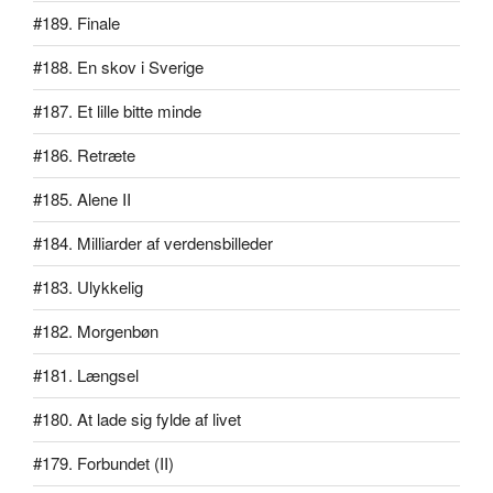
#189. Finale
#188. En skov i Sverige
#187. Et lille bitte minde
#186. Retræte
#185. Alene II
#184. Milliarder af verdensbilleder
#183. Ulykkelig
#182. Morgenbøn
#181. Længsel
#180. At lade sig fylde af livet
#179. Forbundet (II)