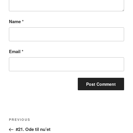
Name
*
Email
*
Post
Previous
PREVIOUS
navigation
Post
#21. Ode til nu’et