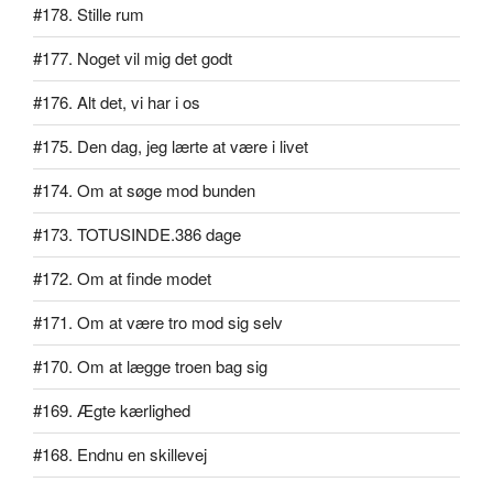
#178. Stille rum
#177. Noget vil mig det godt
#176. Alt det, vi har i os
#175. Den dag, jeg lærte at være i livet
#174. Om at søge mod bunden
#173. TOTUSINDE.386 dage
#172. Om at finde modet
#171. Om at være tro mod sig selv
#170. Om at lægge troen bag sig
#169. Ægte kærlighed
#168. Endnu en skillevej