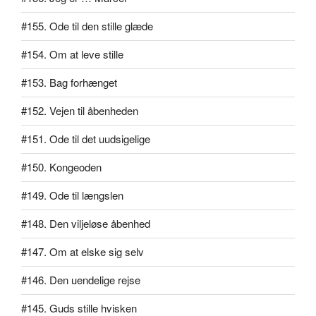
#155. Ode til den stille glæde
#154. Om at leve stille
#153. Bag forhænget
#152. Vejen til åbenheden
#151. Ode til det uudsigelige
#150. Kongeoden
#149. Ode til længslen
#148. Den viljeløse åbenhed
#147. Om at elske sig selv
#146. Den uendelige rejse
#145. Guds stille hvisken