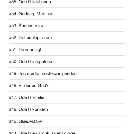
#55. Ode til intutionen
#54. Goddag, Martinus
#53. Åndens rejse
#52. Det ødelagte rum
#51. Dæmonjagt
#50. Ode til integriteten
#49. Jeg mødte næstekærligheden
#48. Er der en Gud?
#47. Ode til Emilie
#46. Ode til kunsten
#45. Glædestårer
#44. Ode til en smuk, svensk pige