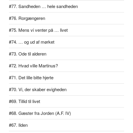
#77. Sandheden … hele sandheden
#76. Rorgængeren
#75. Mens vi venter på … livet
#74. … og ud af mørket
#73. Ode til alderen
#72. Hvad ville Martinus?
#71. Det lille bitte hjerte
#70. Vi, der skaber evigheden
#69. Tillid til livet
#68. Gæster fra Jorden (A.F. IV)
#67. Ilden