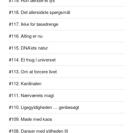
#119. Hun tændte et lys
#118. Det allersidste spørgsmål
#117. Ikke for tøsedrenge
#116. Alting er nu
#115. DNA’ets natur
#114. Et fnug i universet
#113. Om at forcere livet
#112. Kardinalen
#111. Nærværets magi
#110. Ligegyldigheden … genbesøgt
#109. Møde med kaos
#108. Danser med stilheden III