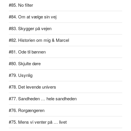
#85. No filter
#84. Om at vælge sin vej
#83. Skygger på vejen
#82. Historien om mig & Marcel
#81. Ode til bønnen
#80. Skjulte døre
#79. Usynlig
#78. Det levende univers
#77. Sandheden … hele sandheden
#76. Rorgængeren
#75. Mens vi venter på … livet