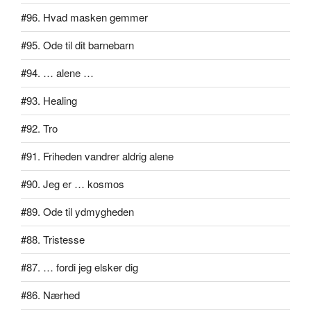
#96. Hvad masken gemmer
#95. Ode til dit barnebarn
#94. … alene …
#93. Healing
#92. Tro
#91. Friheden vandrer aldrig alene
#90. Jeg er … kosmos
#89. Ode til ydmygheden
#88. Tristesse
#87. … fordi jeg elsker dig
#86. Nærhed