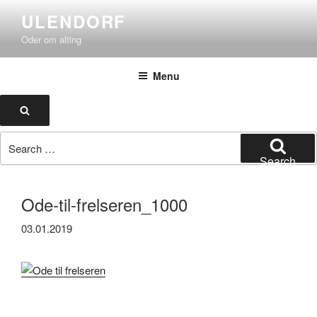
Skip
ULENDORF
to
Oder om alting
content
Menu
Search
Search
for:
Search
Ode-til-frelseren_1000
03.01.2019