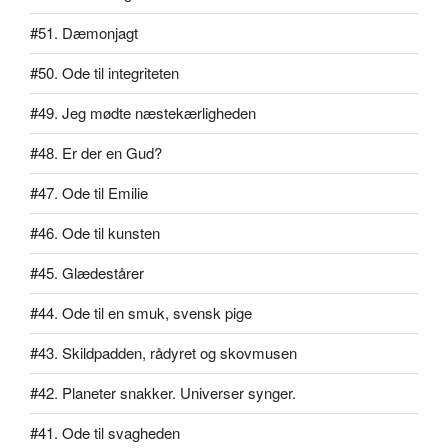
#51. Dæmonjagt
#50. Ode til integriteten
#49. Jeg mødte næstekærligheden
#48. Er der en Gud?
#47. Ode til Emilie
#46. Ode til kunsten
#45. Glædestårer
#44. Ode til en smuk, svensk pige
#43. Skildpadden, rådyret og skovmusen
#42. Planeter snakker. Universer synger.
#41. Ode til svagheden