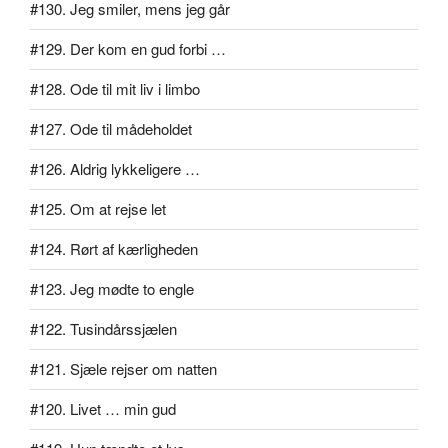
#130. Jeg smiler, mens jeg går
#129. Der kom en gud forbi …
#128. Ode til mit liv i limbo
#127. Ode til mådeholdet
#126. Aldrig lykkeligere …
#125. Om at rejse let
#124. Rørt af kærligheden
#123. Jeg mødte to engle
#122. Tusindårssjælen
#121. Sjæle rejser om natten
#120. Livet … min gud