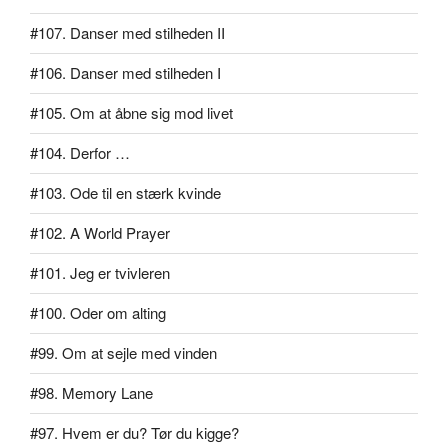
#107. Danser med stilheden II
#106. Danser med stilheden I
#105. Om at åbne sig mod livet
#104. Derfor …
#103. Ode til en stærk kvinde
#102. A World Prayer
#101. Jeg er tvivleren
#100. Oder om alting
#99. Om at sejle med vinden
#98. Memory Lane
#97. Hvem er du? Tør du kigge?