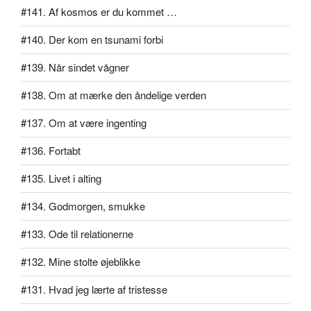
#141. Af kosmos er du kommet …
#140. Der kom en tsunami forbi
#139. Når sindet vågner
#138. Om at mærke den åndelige verden
#137. Om at være ingenting
#136. Fortabt
#135. Livet i alting
#134. Godmorgen, smukke
#133. Ode til relationerne
#132. Mine stolte øjeblikke
#131. Hvad jeg lærte af tristesse