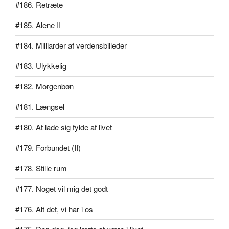
#186. Retræte
#185. Alene II
#184. Milliarder af verdensbilleder
#183. Ulykkelig
#182. Morgenbøn
#181. Længsel
#180. At lade sig fylde af livet
#179. Forbundet (II)
#178. Stille rum
#177. Noget vil mig det godt
#176. Alt det, vi har i os