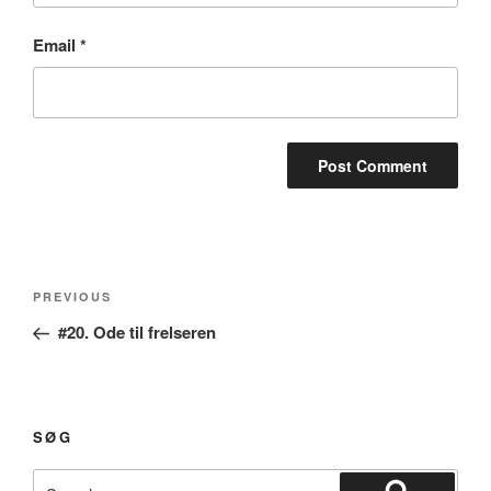
Email
*
Post
Previous
PREVIOUS
navigation
Post
#20. Ode til frelseren
SØG
Search