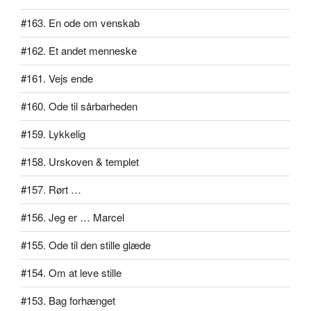
#163. En ode om venskab
#162. Et andet menneske
#161. Vejs ende
#160. Ode til sårbarheden
#159. Lykkelig
#158. Urskoven & templet
#157. Rørt …
#156. Jeg er … Marcel
#155. Ode til den stille glæde
#154. Om at leve stille
#153. Bag forhænget