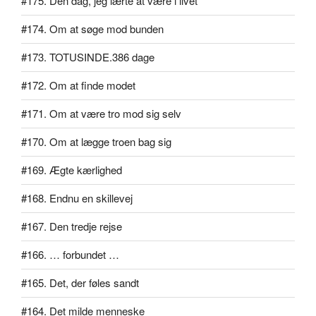
#175. Den dag, jeg lærte at være i livet
#174. Om at søge mod bunden
#173. TOTUSINDE.386 dage
#172. Om at finde modet
#171. Om at være tro mod sig selv
#170. Om at lægge troen bag sig
#169. Ægte kærlighed
#168. Endnu en skillevej
#167. Den tredje rejse
#166. … forbundet …
#165. Det, der føles sandt
#164. Det milde menneske