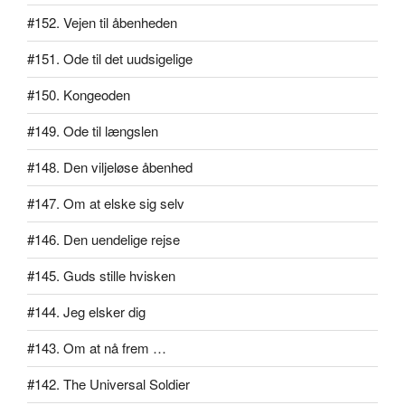
#152. Vejen til åbenheden
#151. Ode til det uudsigelige
#150. Kongeoden
#149. Ode til længslen
#148. Den viljeløse åbenhed
#147. Om at elske sig selv
#146. Den uendelige rejse
#145. Guds stille hvisken
#144. Jeg elsker dig
#143. Om at nå frem …
#142. The Universal Soldier