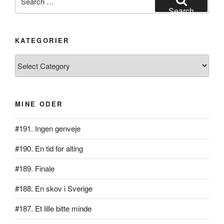
for:
Search
KATEGORIER
Kategorier
MINE ODER
#191. Ingen genveje
#190. En tid for alting
#189. Finale
#188. En skov i Sverige
#187. Et lille bitte minde