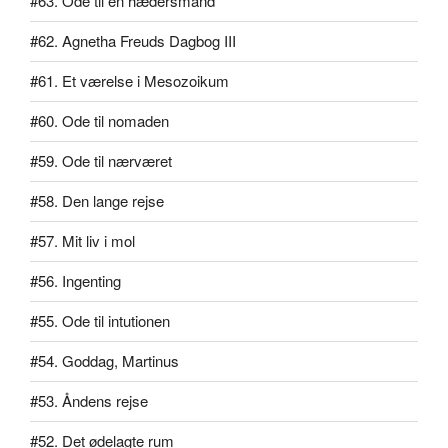
#63. Ode til en hædersmand
#62. Agnetha Freuds Dagbog III
#61. Et værelse i Mesozoikum
#60. Ode til nomaden
#59. Ode til nærværet
#58. Den lange rejse
#57. Mit liv i mol
#56. Ingenting
#55. Ode til intutionen
#54. Goddag, Martinus
#53. Åndens rejse
#52. Det ødelagte rum