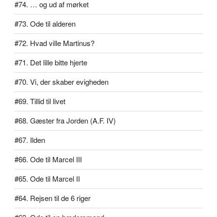
#74. … og ud af mørket
#73. Ode til alderen
#72. Hvad ville Martinus?
#71. Det lille bitte hjerte
#70. Vi, der skaber evigheden
#69. Tillid til livet
#68. Gæster fra Jorden (A.F. IV)
#67. Ilden
#66. Ode til Marcel III
#65. Ode til Marcel II
#64. Rejsen til de 6 riger