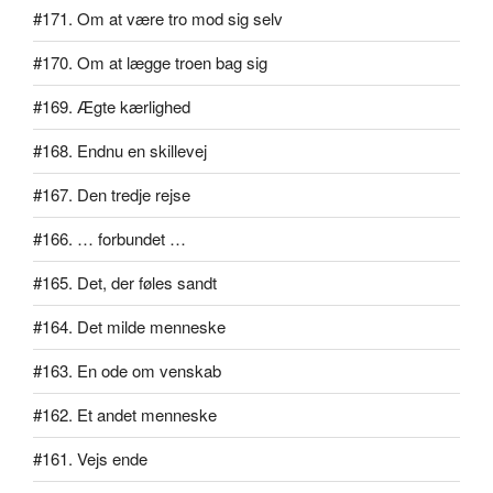
#171. Om at være tro mod sig selv
#170. Om at lægge troen bag sig
#169. Ægte kærlighed
#168. Endnu en skillevej
#167. Den tredje rejse
#166. … forbundet …
#165. Det, der føles sandt
#164. Det milde menneske
#163. En ode om venskab
#162. Et andet menneske
#161. Vejs ende