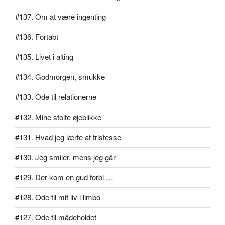
#137. Om at være ingenting
#136. Fortabt
#135. Livet i alting
#134. Godmorgen, smukke
#133. Ode til relationerne
#132. Mine stolte øjeblikke
#131. Hvad jeg lærte af tristesse
#130. Jeg smiler, mens jeg går
#129. Der kom en gud forbi …
#128. Ode til mit liv i limbo
#127. Ode til mådeholdet