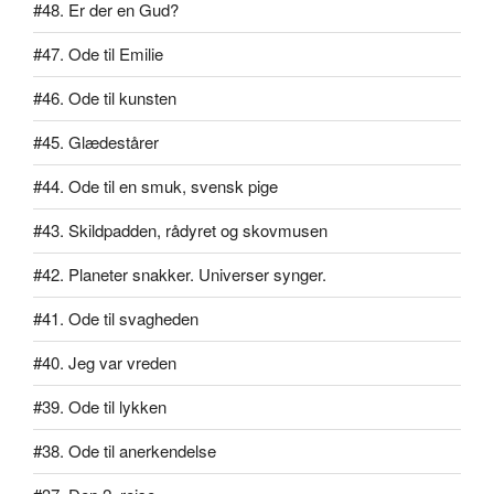
#48. Er der en Gud?
#47. Ode til Emilie
#46. Ode til kunsten
#45. Glædestårer
#44. Ode til en smuk, svensk pige
#43. Skildpadden, rådyret og skovmusen
#42. Planeter snakker. Universer synger.
#41. Ode til svagheden
#40. Jeg var vreden
#39. Ode til lykken
#38. Ode til anerkendelse