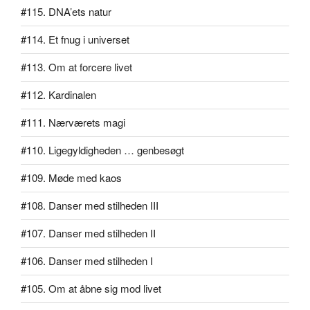
#115. DNA’ets natur
#114. Et fnug i universet
#113. Om at forcere livet
#112. Kardinalen
#111. Nærværets magi
#110. Ligegyldigheden … genbesøgt
#109. Møde med kaos
#108. Danser med stilheden III
#107. Danser med stilheden II
#106. Danser med stilheden I
#105. Om at åbne sig mod livet