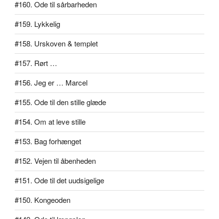
#160. Ode til sårbarheden
#159. Lykkelig
#158. Urskoven & templet
#157. Rørt …
#156. Jeg er … Marcel
#155. Ode til den stille glæde
#154. Om at leve stille
#153. Bag forhænget
#152. Vejen til åbenheden
#151. Ode til det uudsigelige
#150. Kongeoden