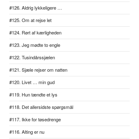
#126. Aldrig lykkeligere …
#125. Om at rejse let
#124. Rørt af kærligheden
#123. Jeg mødte to engle
#122. Tusindårssjælen
#121. Sjæle rejser om natten
#120. Livet … min gud
#119. Hun tændte et lys
#118. Det allersidste spørgsmål
#117. Ikke for tøsedrenge
#116. Alting er nu