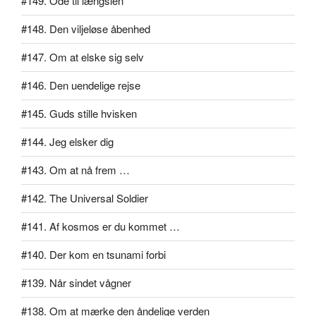
#149. Ode til længslen
#148. Den viljeløse åbenhed
#147. Om at elske sig selv
#146. Den uendelige rejse
#145. Guds stille hvisken
#144. Jeg elsker dig
#143. Om at nå frem …
#142. The Universal Soldier
#141. Af kosmos er du kommet …
#140. Der kom en tsunami forbi
#139. Når sindet vågner
#138. Om at mærke den åndelige verden