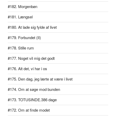
#182. Morgenbøn
#181. Længsel
#180. At lade sig fylde af livet
#179. Forbundet (II)
#178. Stille rum
#177. Noget vil mig det godt
#176. Alt det, vi har i os
#175. Den dag, jeg lærte at være i livet
#174. Om at søge mod bunden
#173. TOTUSINDE.386 dage
#172. Om at finde modet