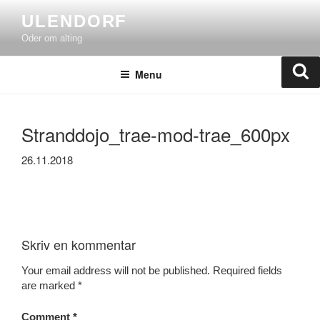
Skip
ULENDORF
to
Oder om alting
content
Se
Menu
Stranddojo_trae-mod-trae_600px
26.11.2018
Skriv en kommentar
Your email address will not be published.
Required fields
are marked
*
Comment
*