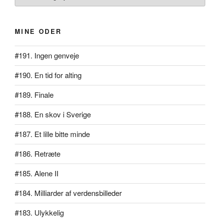
MINE ODER
#191. Ingen genveje
#190. En tid for alting
#189. Finale
#188. En skov i Sverige
#187. Et lille bitte minde
#186. Retræte
#185. Alene II
#184. Milliarder af verdensbilleder
#183. Ulykkelig