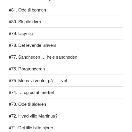
#81. Ode til bønnen
#80. Skjulte døre
#79. Usynlig
#78. Det levende univers
#77. Sandheden … hele sandheden
#76. Rorgængeren
#75. Mens vi venter på … livet
#74. … og ud af mørket
#73. Ode til alderen
#72. Hvad ville Martinus?
#71. Det lille bitte hjerte