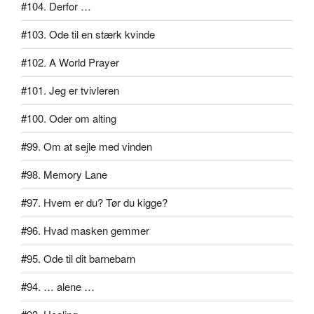
#104. Derfor …
#103. Ode til en stærk kvinde
#102. A World Prayer
#101. Jeg er tvivleren
#100. Oder om alting
#99. Om at sejle med vinden
#98. Memory Lane
#97. Hvem er du? Tør du kigge?
#96. Hvad masken gemmer
#95. Ode til dit barnebarn
#94. … alene …