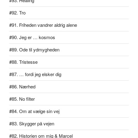
#93. Healing
#92. Tro
#91. Friheden vandrer aldrig alene
#90. Jeg er … kosmos
#89. Ode til ydmygheden
#88. Tristesse
#87. … fordi jeg elsker dig
#86. Nærhed
#85. No filter
#84. Om at vælge sin vej
#83. Skygger på vejen
#82. Historien om mig & Marcel