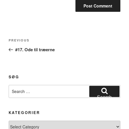
Post
Previous
PREVIOUS
navigation
Post
#17. Ode til træerne
SØG
Search
for:
Search
KATEGORIER
Kategorier