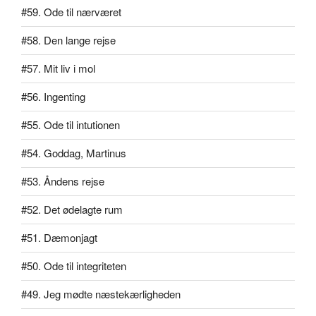
#59. Ode til nærværet
#58. Den lange rejse
#57. Mit liv i mol
#56. Ingenting
#55. Ode til intutionen
#54. Goddag, Martinus
#53. Åndens rejse
#52. Det ødelagte rum
#51. Dæmonjagt
#50. Ode til integriteten
#49. Jeg mødte næstekærligheden