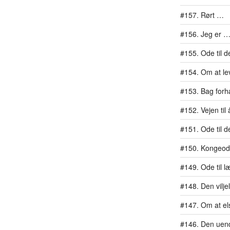
#157. Rørt …
#156. Jeg er …
#155. Ode til d
#154. Om at lev
#153. Bag for
#152. Vejen ti
#151. Ode til d
#150. Kongeo
#149. Ode til l
#148. Den vilj
#147. Om at els
#146. Den uend