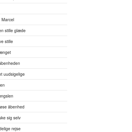
 Marcel
en stille glæde
e stille
hænget
l åbenheden
et uudsigelige
den
ængslen
eløse åbenhed
ke sig selv
elige rejse