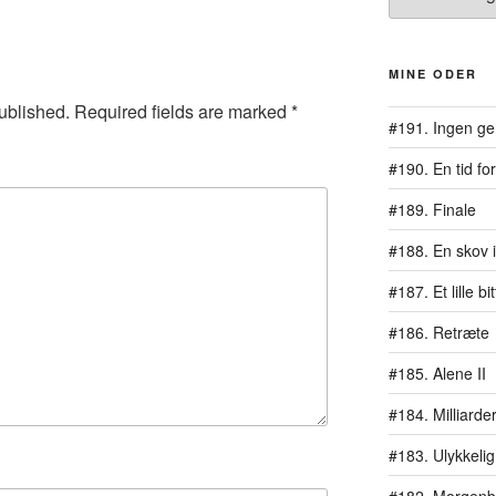
MINE ODER
ublished.
Required fields are marked
*
#191. Ingen ge
#190. En tid for
#189. Finale
#188. En skov i
#187. Et lille b
#186. Retræte
#185. Alene II
#184. Milliarde
#183. Ulykkelig