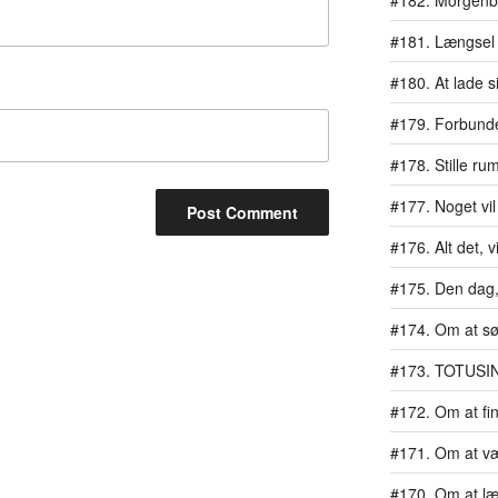
#182. Morgen
#181. Længsel
#180. At lade si
#179. Forbundet
#178. Stille ru
#177. Noget vil
#176. Alt det, vi
#175. Den dag, 
#174. Om at s
#173. TOTUSI
#172. Om at fi
#171. Om at væ
#170. Om at læ