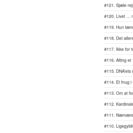
#121. Sjæle re
#120. Livet … 
#119. Hun tænd
#118. Det aller
#117. Ikke for
#116. Alting er
#115. DNA’ets 
#114. Et fnug i
#113. Om at for
#112. Kardinal
#111. Nærvære
#110. Ligegyl