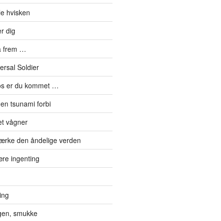
le hvisken
r dig
å frem …
ersal Soldier
os er du kommet …
en tsunami forbi
et vågner
ærke den åndelige verden
re ingenting
ting
gen, smukke