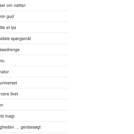
jser om natten
min gud
te et lys
sidste spørgsmål
 tøsedrenge
 nu
natur
 universet
cere livet
en
ts magi
digheden … genbesøgt