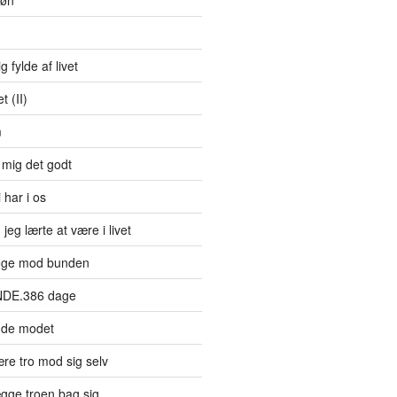
bøn
g fylde af livet
 (II)
m
 mig det godt
 har i os
jeg lærte at være i livet
øge mod bunden
NDE.386 dage
nde modet
re tro mod sig selv
gge troen bag sig