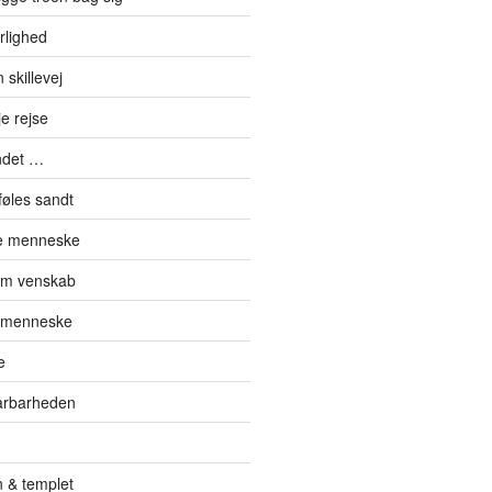
rlighed
skillevej
e rejse
ndet …
føles sandt
de menneske
om venskab
t menneske
e
sårbarheden
 & templet