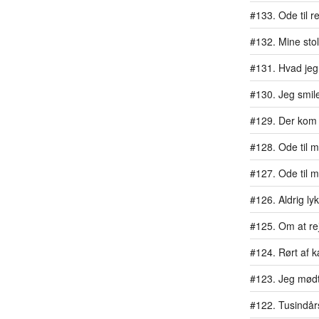
#133. Ode til r
#132. Mine stol
#131. Hvad jeg 
#130. Jeg smil
#129. Der kom 
#128. Ode til mit
#127. Ode til 
#126. Aldrig ly
#125. Om at rej
#124. Rørt af 
#123. Jeg mødt
#122. Tusindår