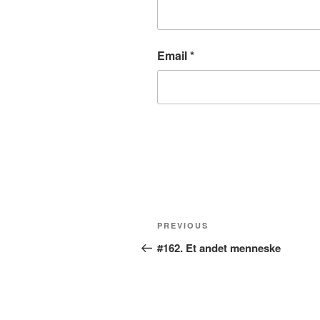
Email
*
Post
Previous
PREVIOUS
navigation
Post
#162. Et andet menneske