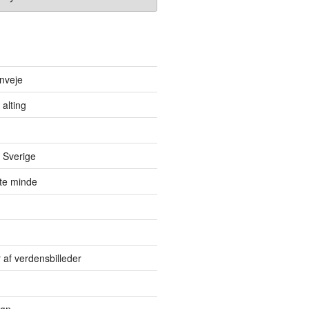
nveje
 alting
 Sverige
itte minde
r af verdensbilleder