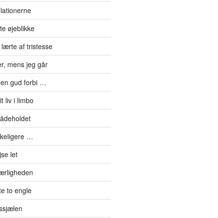
elationerne
te øjeblikke
lærte af tristesse
er, mens jeg går
en gud forbi …
 liv i limbo
mådeholdet
kkeligere …
se let
kærligheden
e to engle
ssjælen