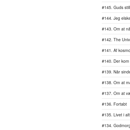
#145. Guds stil
#144. Jeg elske
#143. Om at n
#142. The Univ
#141. Af kosm
#140. Der kom 
#139. Når sind
#138. Om at m
#137. Om at væ
#136. Fortabt
#135. Livet i al
#134. Godmor