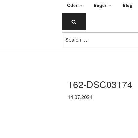
Skip
Oder
Bøger
Blog
to
ULENDORF
content
Search
Oder om alting
Search
for:
162-DSC03174
14.07.2024