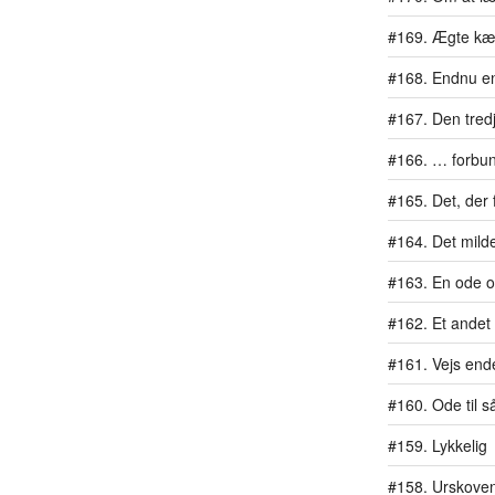
#169. Ægte kæ
#168. Endnu en 
#167. Den tredj
#166. … forbu
#165. Det, der 
#164. Det mil
#163. En ode 
#162. Et ande
#161. Vejs end
#160. Ode til 
#159. Lykkelig
#158. Urskoven