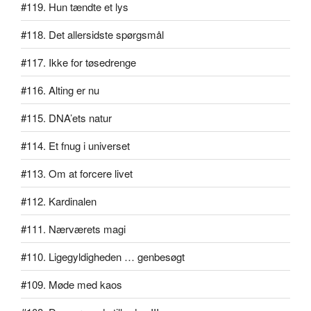
#119. Hun tændte et lys
#118. Det allersidste spørgsmål
#117. Ikke for tøsedrenge
#116. Alting er nu
#115. DNA’ets natur
#114. Et fnug i universet
#113. Om at forcere livet
#112. Kardinalen
#111. Nærværets magi
#110. Ligegyldigheden … genbesøgt
#109. Møde med kaos