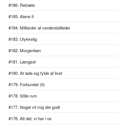
#186. Retræte
#185. Alene II
#184. Milliarder af verdensbilleder
#183. Ulykkelig
#182. Morgenbøn
#181. Længsel
#180. At lade sig fylde af livet
#179. Forbundet (II)
#178. Stille rum
#177. Noget vil mig det godt
#176. Alt det, vi har i os