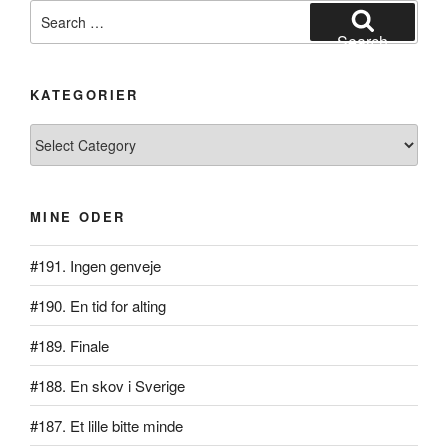
Search
for:
Search
KATEGORIER
Kategorier
MINE ODER
#191. Ingen genveje
#190. En tid for alting
#189. Finale
#188. En skov i Sverige
#187. Et lille bitte minde