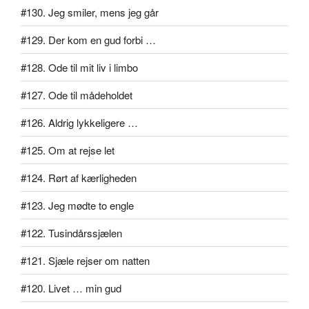
#130. Jeg smiler, mens jeg går
#129. Der kom en gud forbi …
#128. Ode til mit liv i limbo
#127. Ode til mådeholdet
#126. Aldrig lykkeligere …
#125. Om at rejse let
#124. Rørt af kærligheden
#123. Jeg mødte to engle
#122. Tusindårssjælen
#121. Sjæle rejser om natten
#120. Livet … min gud