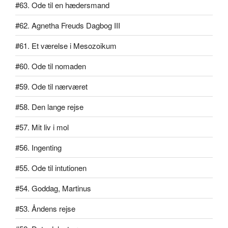
#63. Ode til en hædersmand
#62. Agnetha Freuds Dagbog III
#61. Et værelse i Mesozoikum
#60. Ode til nomaden
#59. Ode til nærværet
#58. Den lange rejse
#57. Mit liv i mol
#56. Ingenting
#55. Ode til intutionen
#54. Goddag, Martinus
#53. Åndens rejse