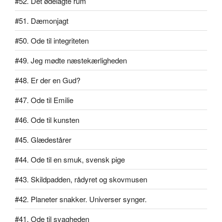
#52. Det ødelagte rum
#51. Dæmonjagt
#50. Ode til integriteten
#49. Jeg mødte næstekærligheden
#48. Er der en Gud?
#47. Ode til Emilie
#46. Ode til kunsten
#45. Glædestårer
#44. Ode til en smuk, svensk pige
#43. Skildpadden, rådyret og skovmusen
#42. Planeter snakker. Universer synger.
#41. Ode til svagheden