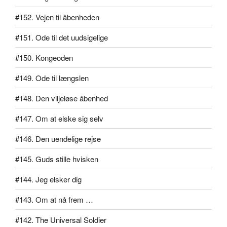
#152. Vejen til åbenheden
#151. Ode til det uudsigelige
#150. Kongeoden
#149. Ode til længslen
#148. Den viljeløse åbenhed
#147. Om at elske sig selv
#146. Den uendelige rejse
#145. Guds stille hvisken
#144. Jeg elsker dig
#143. Om at nå frem …
#142. The Universal Soldier