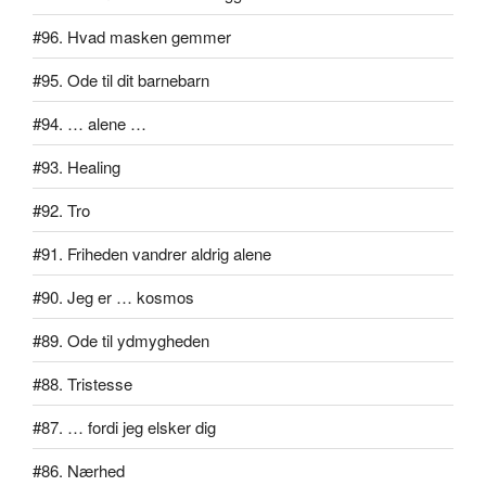
#96. Hvad masken gemmer
#95. Ode til dit barnebarn
#94. … alene …
#93. Healing
#92. Tro
#91. Friheden vandrer aldrig alene
#90. Jeg er … kosmos
#89. Ode til ydmygheden
#88. Tristesse
#87. … fordi jeg elsker dig
#86. Nærhed