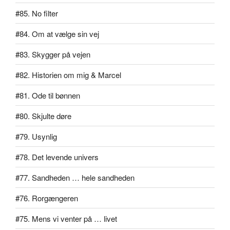
#85. No filter
#84. Om at vælge sin vej
#83. Skygger på vejen
#82. Historien om mig & Marcel
#81. Ode til bønnen
#80. Skjulte døre
#79. Usynlig
#78. Det levende univers
#77. Sandheden … hele sandheden
#76. Rorgængeren
#75. Mens vi venter på … livet