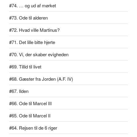
#74. … og ud af mørket
#73. Ode til alderen
#72. Hvad ville Martinus?
#71. Det lille bitte hjerte
#70. Vi, der skaber evigheden
#69. Tillid til livet
#68. Gæster fra Jorden (A.F. IV)
#67. Ilden
#66. Ode til Marcel III
#65. Ode til Marcel II
#64. Rejsen til de 6 riger