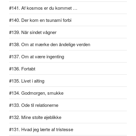
#141. Af kosmos er du kommet …
#140. Der kom en tsunami forbi
#139. Når sindet vågner
#138. Om at mærke den åndelige verden
#137. Om at være ingenting
#136. Fortabt
#135. Livet i alting
#134. Godmorgen, smukke
#133. Ode til relationerne
#132. Mine stolte øjeblikke
#131. Hvad jeg lærte af tristesse