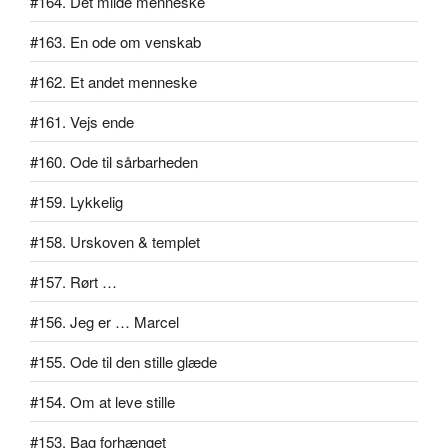
#164. Det milde menneske
#163. En ode om venskab
#162. Et andet menneske
#161. Vejs ende
#160. Ode til sårbarheden
#159. Lykkelig
#158. Urskoven & templet
#157. Rørt …
#156. Jeg er … Marcel
#155. Ode til den stille glæde
#154. Om at leve stille
#153. Bag forhænget