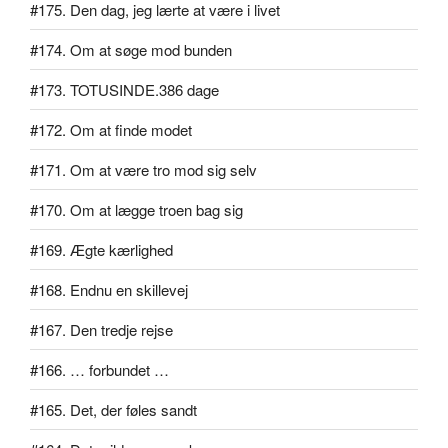
#175. Den dag, jeg lærte at være i livet
#174. Om at søge mod bunden
#173. TOTUSINDE.386 dage
#172. Om at finde modet
#171. Om at være tro mod sig selv
#170. Om at lægge troen bag sig
#169. Ægte kærlighed
#168. Endnu en skillevej
#167. Den tredje rejse
#166. … forbundet …
#165. Det, der føles sandt