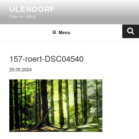
Skip
ULENDORF
to
Oder om alting
content
Se
Menu
157-roert-DSC04540
25.05.2024