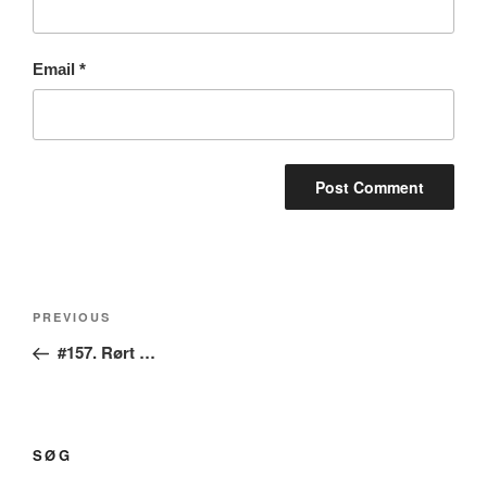
Email
*
Post
Previous
PREVIOUS
navigation
Post
#157. Rørt …
SØG