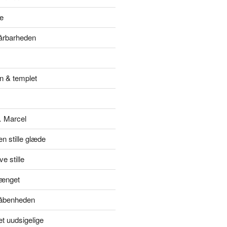
e
sårbarheden
n & templet
… Marcel
en stille glæde
e stille
hænget
l åbenheden
et uudsigelige