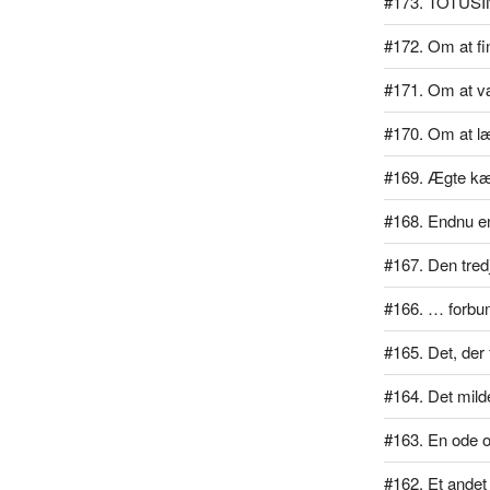
#173. TOTUSI
#172. Om at f
#171. Om at væ
#170. Om at læ
#169. Ægte kæ
#168. Endnu en
#167. Den tred
#166. … forbu
#165. Det, der 
#164. Det mil
#163. En ode 
#162. Et ande