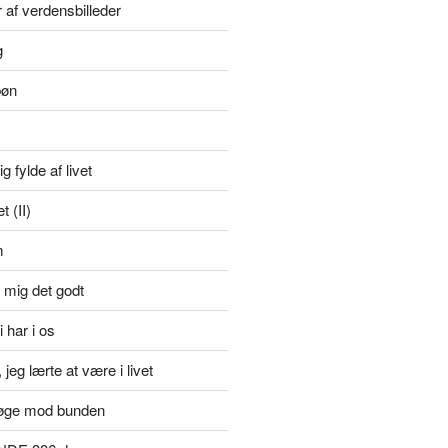
r af verdensbilleder
g
bøn
g fylde af livet
 (II)
m
 mig det godt
i har i os
jeg lærte at være i livet
øge mod bunden