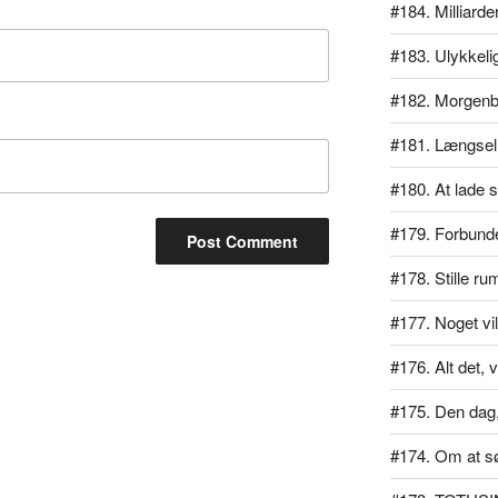
#184. Milliarde
#183. Ulykkeli
#182. Morgen
#181. Længsel
#180. At lade si
#179. Forbundet
#178. Stille ru
#177. Noget vil
#176. Alt det, v
#175. Den dag, 
#174. Om at s