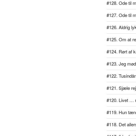
#128. Ode til mi
#127. Ode til 
#126. Aldrig l
#125. Om at rej
#124. Rørt af 
#123. Jeg mødt
#122. Tusindå
#121. Sjæle re
#120. Livet … 
#119. Hun tænd
#118. Det alle