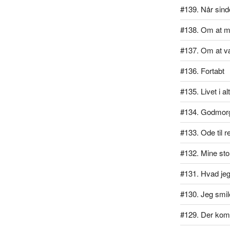
#139. Når sind
#138. Om at m
#137. Om at v
#136. Fortabt
#135. Livet i al
#134. Godmor
#133. Ode til r
#132. Mine stol
#131. Hvad jeg 
#130. Jeg smil
#129. Der kom