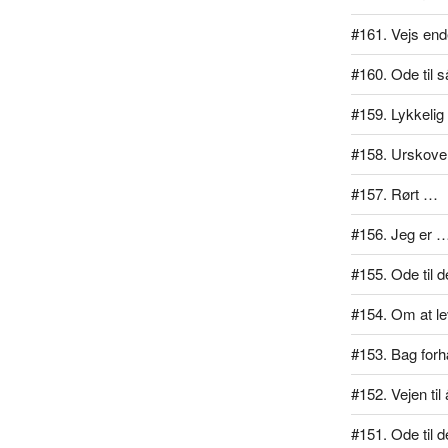
#161. Vejs end
#160. Ode til 
#159. Lykkelig
#158. Urskove
#157. Rørt …
#156. Jeg er 
#155. Ode til d
#154. Om at lev
#153. Bag for
#152. Vejen ti
#151. Ode til d