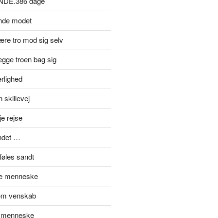
NDE.386 dage
inde modet
re tro mod sig selv
gge troen bag sig
rlighed
 skillevej
je rejse
ndet …
føles sandt
de menneske
om venskab
t menneske