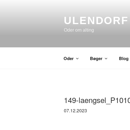
Skip
to
content
ULENDORF
Oder om alting
Oder
Bøger
Blog
149-laengsel_P101
07.12.2023