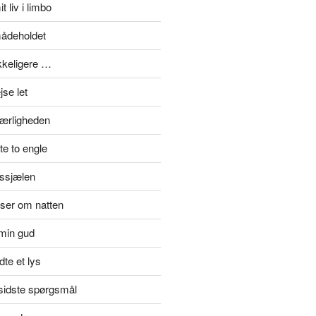
t liv i limbo
mådeholdet
ykkeligere …
se let
kærligheden
e to engle
rssjælen
jser om natten
min gud
te et lys
rsidste spørgsmål