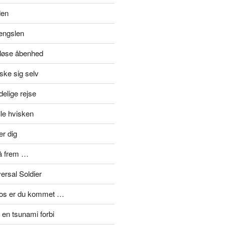
den
længslen
eløse åbenhed
ske sig selv
elige rejse
lle hvisken
er dig
å frem …
ersal Soldier
mos er du kommet …
en tsunami forbi