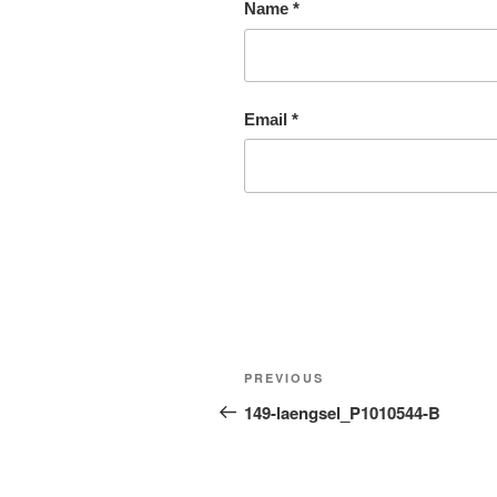
Name
*
Email
*
Post
Previous
PREVIOUS
navigation
Post
149-laengsel_P1010544-B