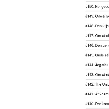
#150. Kongeo
#149. Ode til 
#148. Den vilj
#147. Om at el
#146. Den uend
#145. Guds sti
#144. Jeg elsk
#143. Om at n
#142. The Univ
#141. Af kos
#140. Der kom 