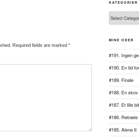
KATEGORIER
Kategorier
MINE ODER
ished.
Required fields are marked
*
#191. Ingen ge
#190. En tid for
#189. Finale
#188. En skov 
#187. Et lille b
#186. Retræte
#185. Alene II