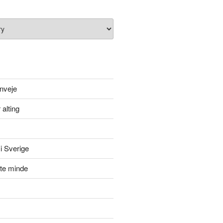
nveje
 alting
i Sverige
itte minde