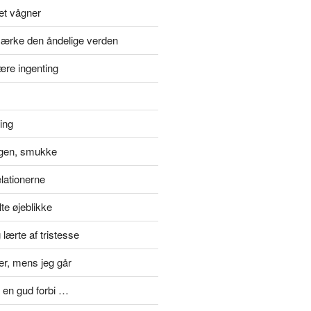
et vågner
ærke den åndelige verden
ære ingenting
ting
gen, smukke
elationerne
te øjeblikke
lærte af tristesse
er, mens jeg går
 en gud forbi …