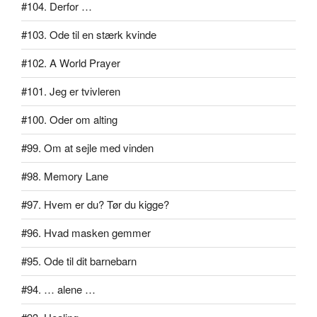
#104. Derfor …
#103. Ode til en stærk kvinde
#102. A World Prayer
#101. Jeg er tvivleren
#100. Oder om alting
#99. Om at sejle med vinden
#98. Memory Lane
#97. Hvem er du? Tør du kigge?
#96. Hvad masken gemmer
#95. Ode til dit barnebarn
#94. … alene …