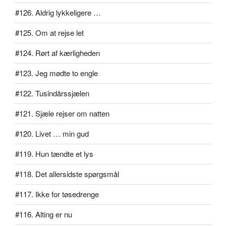
#126. Aldrig lykkeligere …
#125. Om at rejse let
#124. Rørt af kærligheden
#123. Jeg mødte to engle
#122. Tusindårssjælen
#121. Sjæle rejser om natten
#120. Livet … min gud
#119. Hun tændte et lys
#118. Det allersidste spørgsmål
#117. Ikke for tøsedrenge
#116. Alting er nu