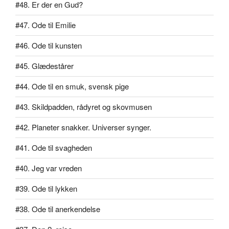
#48. Er der en Gud?
#47. Ode til Emilie
#46. Ode til kunsten
#45. Glædestårer
#44. Ode til en smuk, svensk pige
#43. Skildpadden, rådyret og skovmusen
#42. Planeter snakker. Universer synger.
#41. Ode til svagheden
#40. Jeg var vreden
#39. Ode til lykken
#38. Ode til anerkendelse