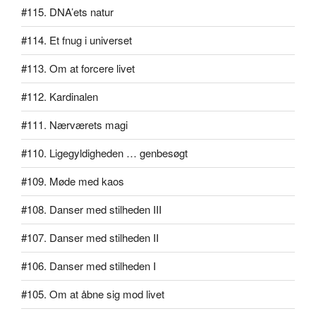
#115. DNA’ets natur
#114. Et fnug i universet
#113. Om at forcere livet
#112. Kardinalen
#111. Nærværets magi
#110. Ligegyldigheden … genbesøgt
#109. Møde med kaos
#108. Danser med stilheden III
#107. Danser med stilheden II
#106. Danser med stilheden I
#105. Om at åbne sig mod livet