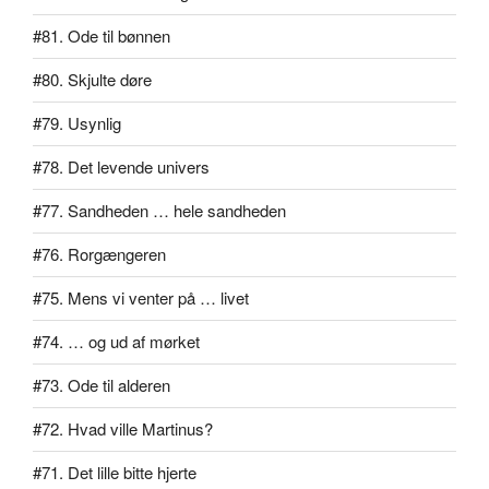
#81. Ode til bønnen
#80. Skjulte døre
#79. Usynlig
#78. Det levende univers
#77. Sandheden … hele sandheden
#76. Rorgængeren
#75. Mens vi venter på … livet
#74. … og ud af mørket
#73. Ode til alderen
#72. Hvad ville Martinus?
#71. Det lille bitte hjerte