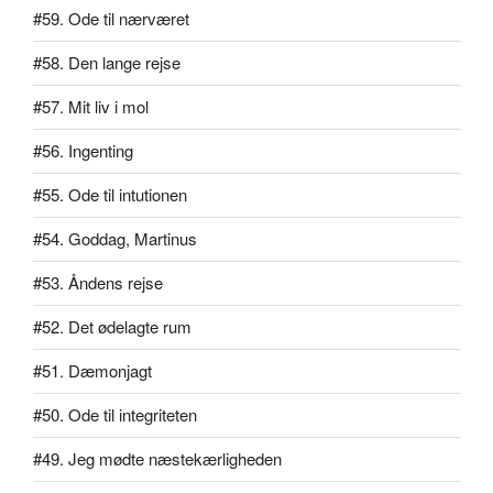
#59. Ode til nærværet
#58. Den lange rejse
#57. Mit liv i mol
#56. Ingenting
#55. Ode til intutionen
#54. Goddag, Martinus
#53. Åndens rejse
#52. Det ødelagte rum
#51. Dæmonjagt
#50. Ode til integriteten
#49. Jeg mødte næstekærligheden