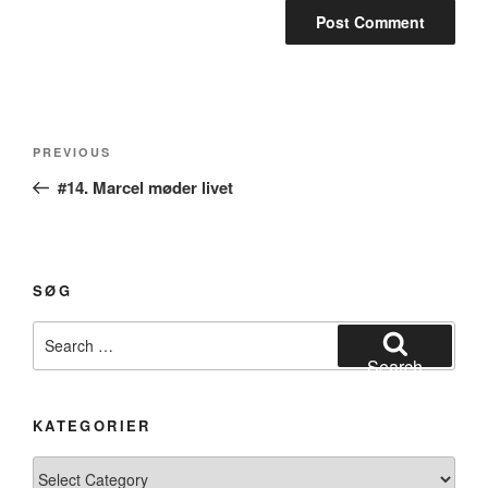
Post
Previous
PREVIOUS
navigation
Post
#14. Marcel møder livet
SØG
Search
for:
Search
KATEGORIER
Kategorier