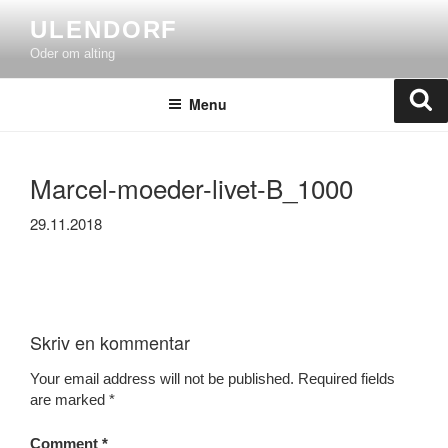
Skip
ULENDORF
to
Oder om alting
content
Se
Menu
Marcel-moeder-livet-B_1000
29.11.2018
Skriv en kommentar
Your email address will not be published.
Required fields
are marked
*
Comment
*