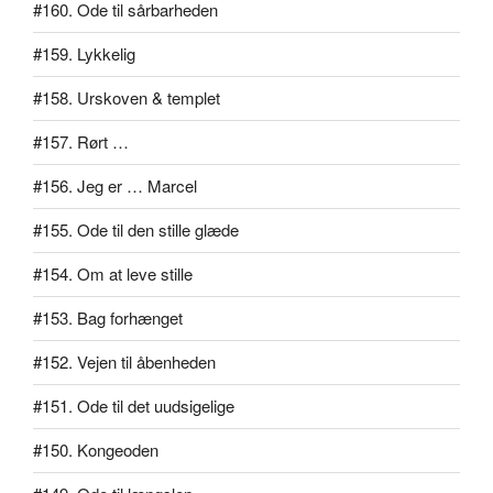
#160. Ode til sårbarheden
#159. Lykkelig
#158. Urskoven & templet
#157. Rørt …
#156. Jeg er … Marcel
#155. Ode til den stille glæde
#154. Om at leve stille
#153. Bag forhænget
#152. Vejen til åbenheden
#151. Ode til det uudsigelige
#150. Kongeoden