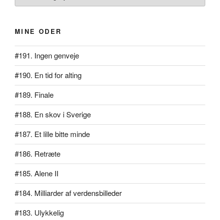
MINE ODER
#191. Ingen genveje
#190. En tid for alting
#189. Finale
#188. En skov i Sverige
#187. Et lille bitte minde
#186. Retræte
#185. Alene II
#184. Milliarder af verdensbilleder
#183. Ulykkelig