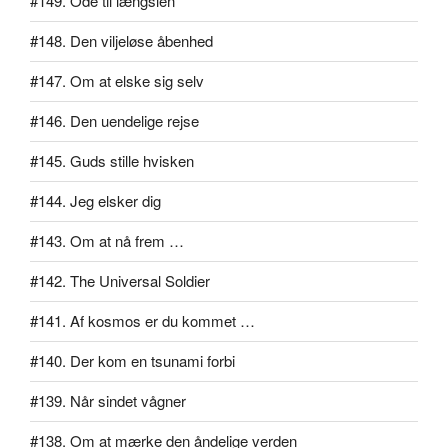
#149. Ode til længslen
#148. Den viljeløse åbenhed
#147. Om at elske sig selv
#146. Den uendelige rejse
#145. Guds stille hvisken
#144. Jeg elsker dig
#143. Om at nå frem …
#142. The Universal Soldier
#141. Af kosmos er du kommet …
#140. Der kom en tsunami forbi
#139. Når sindet vågner
#138. Om at mærke den åndelige verden