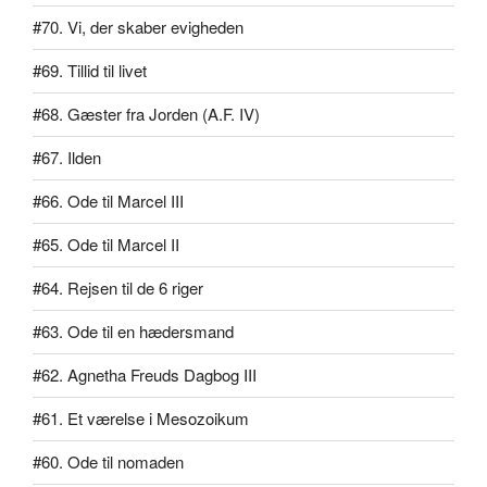
#70. Vi, der skaber evigheden
#69. Tillid til livet
#68. Gæster fra Jorden (A.F. IV)
#67. Ilden
#66. Ode til Marcel III
#65. Ode til Marcel II
#64. Rejsen til de 6 riger
#63. Ode til en hædersmand
#62. Agnetha Freuds Dagbog III
#61. Et værelse i Mesozoikum
#60. Ode til nomaden