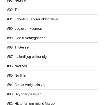
#93. Healing
#92. Tro
#91. Friheden vandrer aldrig alene
#90. Jeg er … kosmos
#89. Ode til ydmygheden
#88. Tristesse
#87. … fordi jeg elsker dig
#86. Nærhed
#85. No filter
#84. Om at vælge sin vej
#83. Skygger på vejen
#82. Historien om mig & Marcel