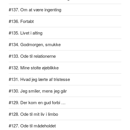
#137. Om at være ingenting
#136. Fortabt
#135. Livet i alting
#134. Godmorgen, smukke
#133. Ode til relationerne
#132. Mine stolte øjeblikke
#131. Hvad jeg lærte af tristesse
#130. Jeg smiler, mens jeg går
#129. Der kom en gud forbi …
#128. Ode til mit liv i limbo
#127. Ode til mådeholdet