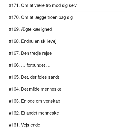
#171. Om at være tro mod sig selv
#170. Om at lægge troen bag sig
#169. Ægte kærlighed
#168. Endnu en skillevej
#167. Den tredje rejse
#166. … forbundet …
#165. Det, der føles sandt
#164. Det milde menneske
#163. En ode om venskab
#162. Et andet menneske
#161. Vejs ende