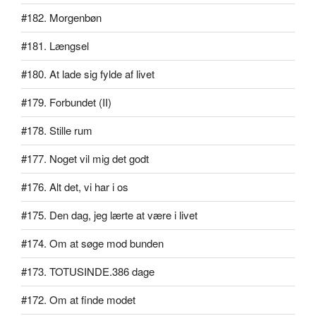
#182. Morgenbøn
#181. Længsel
#180. At lade sig fylde af livet
#179. Forbundet (II)
#178. Stille rum
#177. Noget vil mig det godt
#176. Alt det, vi har i os
#175. Den dag, jeg lærte at være i livet
#174. Om at søge mod bunden
#173. TOTUSINDE.386 dage
#172. Om at finde modet