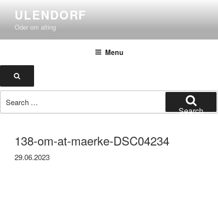
Skip
ULENDORF
to
Oder om alting
content
Menu
Search
Search
for:
Search
138-om-at-maerke-DSC04234
29.06.2023