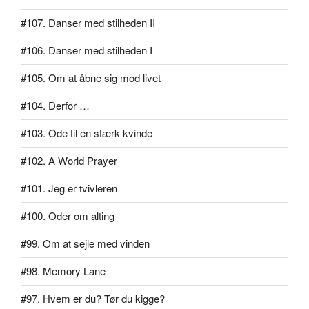
#107. Danser med stilheden II
#106. Danser med stilheden I
#105. Om at åbne sig mod livet
#104. Derfor …
#103. Ode til en stærk kvinde
#102. A World Prayer
#101. Jeg er tvivleren
#100. Oder om alting
#99. Om at sejle med vinden
#98. Memory Lane
#97. Hvem er du? Tør du kigge?