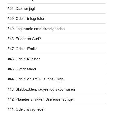
#51. Dæmonjagt
#50. Ode til integriteten
#49. Jeg mødte næstekærligheden
#48. Er der en Gud?
#47. Ode til Emilie
#46. Ode til kunsten
#45. Glædestårer
#44. Ode til en smuk, svensk pige
#43. Skildpadden, rådyret og skovmusen
#42. Planeter snakker. Universer synger.
#41. Ode til svagheden