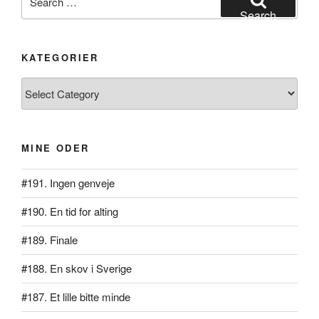
for:
Search
KATEGORIER
Kategorier
MINE ODER
#191. Ingen genveje
#190. En tid for alting
#189. Finale
#188. En skov i Sverige
#187. Et lille bitte minde