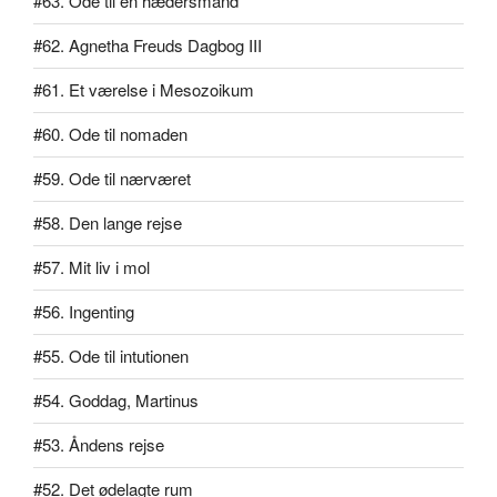
#63. Ode til en hædersmand
#62. Agnetha Freuds Dagbog III
#61. Et værelse i Mesozoikum
#60. Ode til nomaden
#59. Ode til nærværet
#58. Den lange rejse
#57. Mit liv i mol
#56. Ingenting
#55. Ode til intutionen
#54. Goddag, Martinus
#53. Åndens rejse
#52. Det ødelagte rum