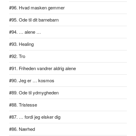
#96. Hvad masken gemmer
#95. Ode til dit barnebarn
#94. … alene …
#93. Healing
#92. Tro
#91. Friheden vandrer aldrig alene
#90. Jeg er … kosmos
#89. Ode til ydmygheden
#88. Tristesse
#87. … fordi jeg elsker dig
#86. Nærhed