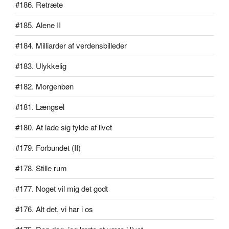
#186. Retræte
#185. Alene II
#184. Milliarder af verdensbilleder
#183. Ulykkelig
#182. Morgenbøn
#181. Længsel
#180. At lade sig fylde af livet
#179. Forbundet (II)
#178. Stille rum
#177. Noget vil mig det godt
#176. Alt det, vi har i os