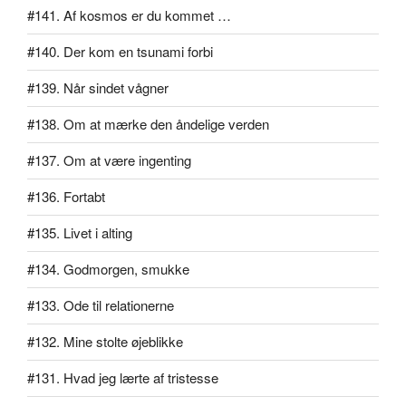
#141. Af kosmos er du kommet …
#140. Der kom en tsunami forbi
#139. Når sindet vågner
#138. Om at mærke den åndelige verden
#137. Om at være ingenting
#136. Fortabt
#135. Livet i alting
#134. Godmorgen, smukke
#133. Ode til relationerne
#132. Mine stolte øjeblikke
#131. Hvad jeg lærte af tristesse