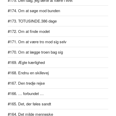
#175. Den dag, jeg lærte at være i livet
#174. Om at søge mod bunden
#173. TOTUSINDE.386 dage
#172. Om at finde modet
#171. Om at være tro mod sig selv
#170. Om at lægge troen bag sig
#169. Ægte kærlighed
#168. Endnu en skillevej
#167. Den tredje rejse
#166. … forbundet …
#165. Det, der føles sandt
#164. Det milde menneske