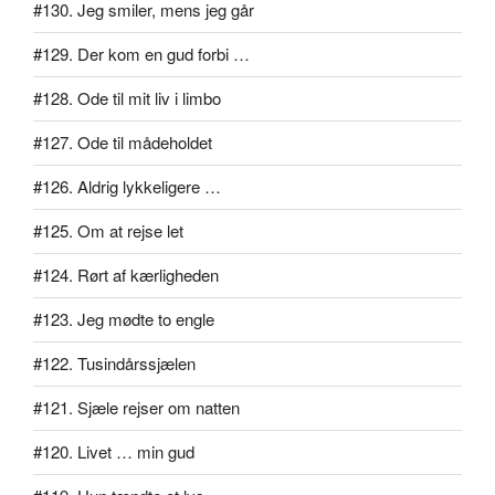
#130. Jeg smiler, mens jeg går
#129. Der kom en gud forbi …
#128. Ode til mit liv i limbo
#127. Ode til mådeholdet
#126. Aldrig lykkeligere …
#125. Om at rejse let
#124. Rørt af kærligheden
#123. Jeg mødte to engle
#122. Tusindårssjælen
#121. Sjæle rejser om natten
#120. Livet … min gud