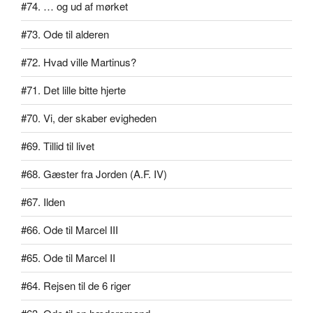
#74. … og ud af mørket
#73. Ode til alderen
#72. Hvad ville Martinus?
#71. Det lille bitte hjerte
#70. Vi, der skaber evigheden
#69. Tillid til livet
#68. Gæster fra Jorden (A.F. IV)
#67. Ilden
#66. Ode til Marcel III
#65. Ode til Marcel II
#64. Rejsen til de 6 riger