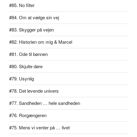
#85. No filter
#84. Om at vælge sin vej
#83. Skygger på vejen
#82. Historien om mig & Marcel
#81. Ode til bønnen
#80. Skjulte døre
#79. Usynlig
#78. Det levende univers
#77. Sandheden … hele sandheden
#76. Rorgængeren
#75. Mens vi venter på … livet