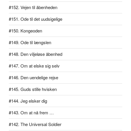
#152. Vejen til åbenheden
#151. Ode til det uudsigelige
#150. Kongeoden
#149. Ode til længslen
#148. Den viljeløse åbenhed
#147. Om at elske sig selv
#146. Den uendelige rejse
#145. Guds stille hvisken
#144. Jeg elsker dig
#143. Om at nå frem …
#142. The Universal Soldier