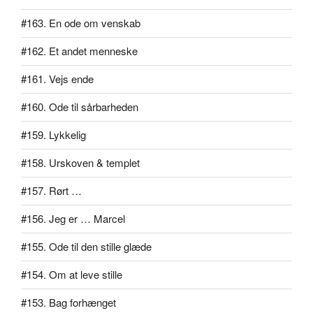
#163. En ode om venskab
#162. Et andet menneske
#161. Vejs ende
#160. Ode til sårbarheden
#159. Lykkelig
#158. Urskoven & templet
#157. Rørt …
#156. Jeg er … Marcel
#155. Ode til den stille glæde
#154. Om at leve stille
#153. Bag forhænget