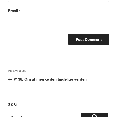
Email
*
Post
Previous
PREVIOUS
navigation
Post
#138. Om at mærke den åndelige verden
SØG
Search