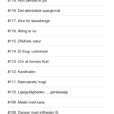
#119. Hun tændte et lys
#118. Det allersidste spørgsmål
#117. Ikke for tøsedrenge
#116. Alting er nu
#115. DNA’ets natur
#114. Et fnug i universet
#113. Om at forcere livet
#112. Kardinalen
#111. Nærværets magi
#110. Ligegyldigheden … genbesøgt
#109. Møde med kaos
#108. Danser med stilheden III