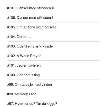
#107. Danser med stilheden II
#106. Danser med stilheden I
#105. Om at åbne sig mod livet
#104. Derfor …
#103. Ode til en stærk kvinde
#102. A World Prayer
#101. Jeg er tvivleren
#100. Oder om alting
#99. Om at sejle med vinden
#98. Memory Lane
#97. Hvem er du? Tør du kigge?