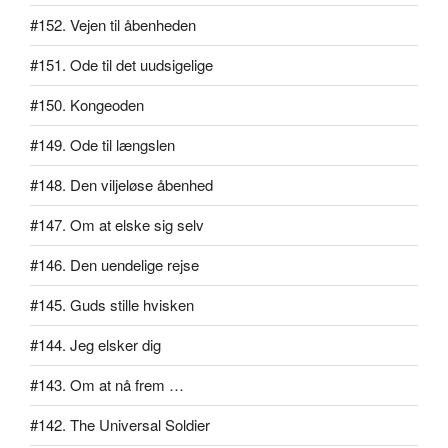
#152. Vejen til åbenheden
#151. Ode til det uudsigelige
#150. Kongeoden
#149. Ode til længslen
#148. Den viljeløse åbenhed
#147. Om at elske sig selv
#146. Den uendelige rejse
#145. Guds stille hvisken
#144. Jeg elsker dig
#143. Om at nå frem …
#142. The Universal Soldier