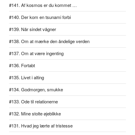
#141. Af kosmos er du kommet …
#140. Der kom en tsunami forbi
#139. Når sindet vågner
#138. Om at mærke den åndelige verden
#137. Om at være ingenting
#136. Fortabt
#135. Livet i alting
#134. Godmorgen, smukke
#133. Ode til relationerne
#132. Mine stolte øjeblikke
#131. Hvad jeg lærte af tristesse