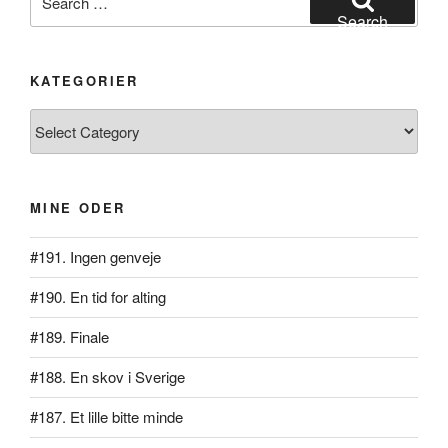
for:
Search
KATEGORIER
Kategorier
MINE ODER
#191. Ingen genveje
#190. En tid for alting
#189. Finale
#188. En skov i Sverige
#187. Et lille bitte minde