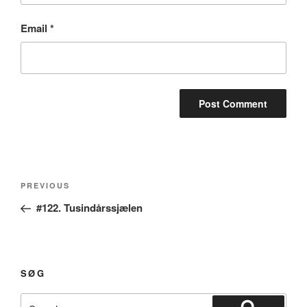
Email
*
Post
Previous
PREVIOUS
navigation
Post
#122. Tusindårssjælen
SØG
Search