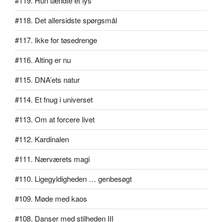
#119. Hun tændte et lys
#118. Det allersidste spørgsmål
#117. Ikke for tøsedrenge
#116. Alting er nu
#115. DNA’ets natur
#114. Et fnug i universet
#113. Om at forcere livet
#112. Kardinalen
#111. Nærværets magi
#110. Ligegyldigheden … genbesøgt
#109. Møde med kaos
#108. Danser med stilheden III