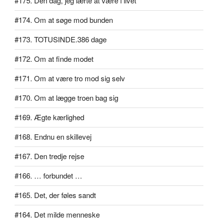
#175. Den dag, jeg lærte at være i livet
#174. Om at søge mod bunden
#173. TOTUSINDE.386 dage
#172. Om at finde modet
#171. Om at være tro mod sig selv
#170. Om at lægge troen bag sig
#169. Ægte kærlighed
#168. Endnu en skillevej
#167. Den tredje rejse
#166. … forbundet …
#165. Det, der føles sandt
#164. Det milde menneske