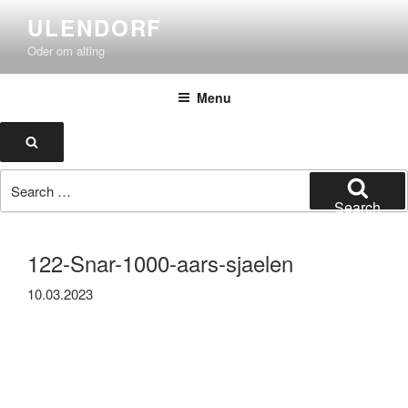
Skip
ULENDORF
to
Oder om alting
content
Menu
Search
Search
for:
Search
122-Snar-1000-aars-sjaelen
10.03.2023