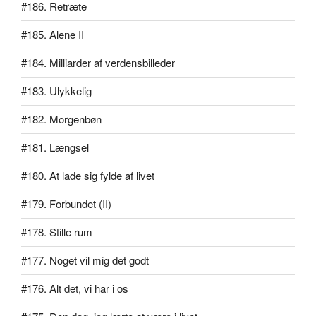
#186. Retræte
#185. Alene II
#184. Milliarder af verdensbilleder
#183. Ulykkelig
#182. Morgenbøn
#181. Længsel
#180. At lade sig fylde af livet
#179. Forbundet (II)
#178. Stille rum
#177. Noget vil mig det godt
#176. Alt det, vi har i os