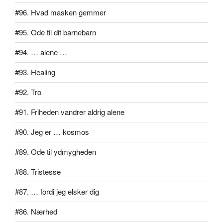
#96. Hvad masken gemmer
#95. Ode til dit barnebarn
#94. … alene …
#93. Healing
#92. Tro
#91. Friheden vandrer aldrig alene
#90. Jeg er … kosmos
#89. Ode til ydmygheden
#88. Tristesse
#87. … fordi jeg elsker dig
#86. Nærhed