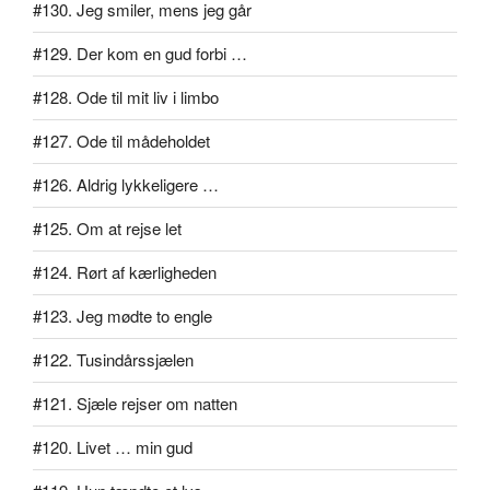
#130. Jeg smiler, mens jeg går
#129. Der kom en gud forbi …
#128. Ode til mit liv i limbo
#127. Ode til mådeholdet
#126. Aldrig lykkeligere …
#125. Om at rejse let
#124. Rørt af kærligheden
#123. Jeg mødte to engle
#122. Tusindårssjælen
#121. Sjæle rejser om natten
#120. Livet … min gud