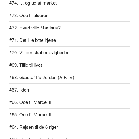
#74. … og ud af mørket
#73. Ode til alderen
#72. Hvad ville Martinus?
#71. Det lille bitte hjerte
#70. Vi, der skaber evigheden
#69. Tillid til livet
#68. Gæster fra Jorden (A.F. IV)
#67. Ilden
#66. Ode til Marcel III
#65. Ode til Marcel II
#64. Rejsen til de 6 riger