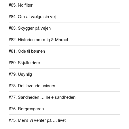
#85. No filter
#84. Om at vælge sin vej
#83. Skygger på vejen
#82. Historien om mig & Marcel
#81. Ode til bønnen
#80. Skjulte døre
#79. Usynlig
#78. Det levende univers
#77. Sandheden … hele sandheden
#76. Rorgængeren
#75. Mens vi venter på … livet