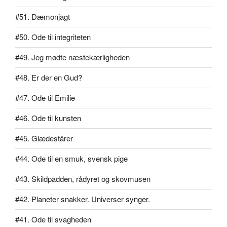
#51. Dæmonjagt
#50. Ode til integriteten
#49. Jeg mødte næstekærligheden
#48. Er der en Gud?
#47. Ode til Emilie
#46. Ode til kunsten
#45. Glædestårer
#44. Ode til en smuk, svensk pige
#43. Skildpadden, rådyret og skovmusen
#42. Planeter snakker. Universer synger.
#41. Ode til svagheden