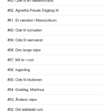
#63. Ode til en hædersmand
#62. Agnetha Freuds Dagbog III
#61. Et værelse i Mesozoikum
#60. Ode til nomaden
#59. Ode til nærværet
#58. Den lange rejse
#57. Mit liv i mol
#56. Ingenting
#55. Ode til intutionen
#54. Goddag, Martinus
#53. Åndens rejse
#52. Det ødelagte rum