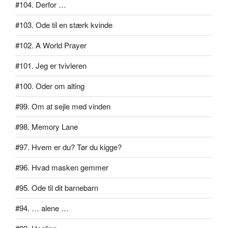
#104. Derfor …
#103. Ode til en stærk kvinde
#102. A World Prayer
#101. Jeg er tvivleren
#100. Oder om alting
#99. Om at sejle med vinden
#98. Memory Lane
#97. Hvem er du? Tør du kigge?
#96. Hvad masken gemmer
#95. Ode til dit barnebarn
#94. … alene …