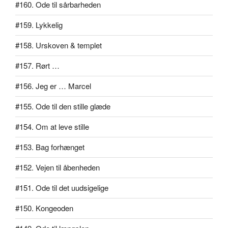
#160. Ode til sårbarheden
#159. Lykkelig
#158. Urskoven & templet
#157. Rørt …
#156. Jeg er … Marcel
#155. Ode til den stille glæde
#154. Om at leve stille
#153. Bag forhænget
#152. Vejen til åbenheden
#151. Ode til det uudsigelige
#150. Kongeoden