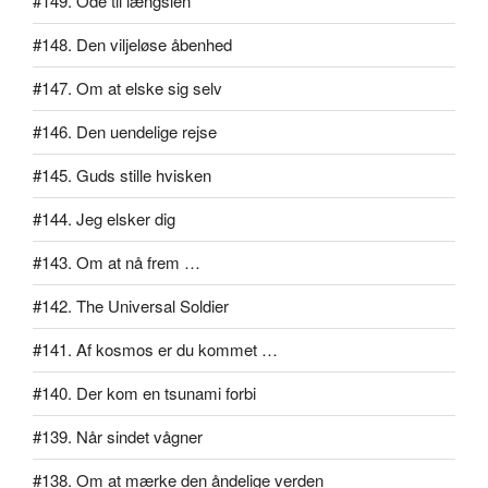
#149. Ode til længslen
#148. Den viljeløse åbenhed
#147. Om at elske sig selv
#146. Den uendelige rejse
#145. Guds stille hvisken
#144. Jeg elsker dig
#143. Om at nå frem …
#142. The Universal Soldier
#141. Af kosmos er du kommet …
#140. Der kom en tsunami forbi
#139. Når sindet vågner
#138. Om at mærke den åndelige verden