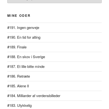
MINE ODER
#191. Ingen genveje
#190. En tid for alting
#189. Finale
#188. En skov i Sverige
#187. Et lille bitte minde
#186. Retræte
#185. Alene II
#184. Milliarder af verdensbilleder
#183. Ulykkelig