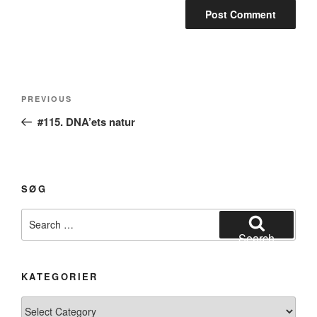
Post
Previous
PREVIOUS
navigation
Post
#115. DNA’ets natur
SØG
Search
for:
Search
KATEGORIER
Kategorier