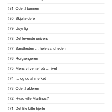
#81. Ode til bønnen
#80. Skjulte døre
#79. Usynlig
#78. Det levende univers
#77. Sandheden … hele sandheden
#76. Rorgængeren
#75. Mens vi venter på … livet
#74. … og ud af mørket
#73. Ode til alderen
#72. Hvad ville Martinus?
#71. Det lille bitte hjerte