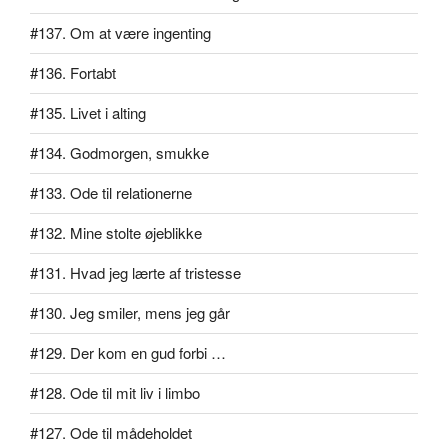
#137. Om at være ingenting
#136. Fortabt
#135. Livet i alting
#134. Godmorgen, smukke
#133. Ode til relationerne
#132. Mine stolte øjeblikke
#131. Hvad jeg lærte af tristesse
#130. Jeg smiler, mens jeg går
#129. Der kom en gud forbi …
#128. Ode til mit liv i limbo
#127. Ode til mådeholdet