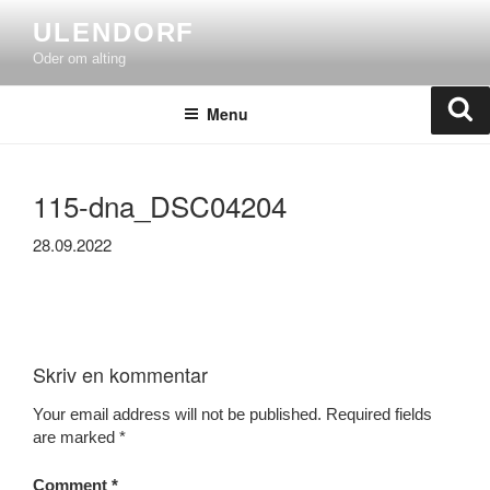
Skip
ULENDORF
to
Oder om alting
content
Se
Menu
115-dna_DSC04204
28.09.2022
Skriv en kommentar
Your email address will not be published.
Required fields
are marked
*
Comment
*