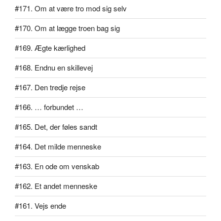
#171. Om at være tro mod sig selv
#170. Om at lægge troen bag sig
#169. Ægte kærlighed
#168. Endnu en skillevej
#167. Den tredje rejse
#166. … forbundet …
#165. Det, der føles sandt
#164. Det milde menneske
#163. En ode om venskab
#162. Et andet menneske
#161. Vejs ende