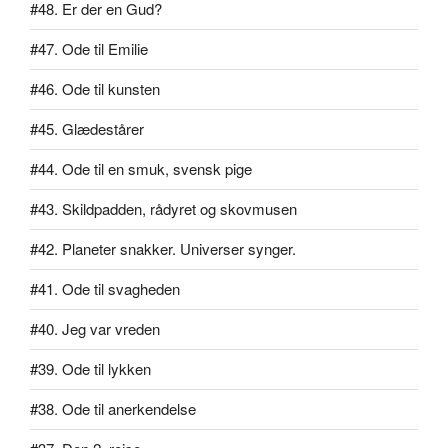
#48. Er der en Gud?
#47. Ode til Emilie
#46. Ode til kunsten
#45. Glædestårer
#44. Ode til en smuk, svensk pige
#43. Skildpadden, rådyret og skovmusen
#42. Planeter snakker. Universer synger.
#41. Ode til svagheden
#40. Jeg var vreden
#39. Ode til lykken
#38. Ode til anerkendelse