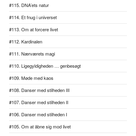
#115. DNA’ets natur
#114. Et fnug i universet
#113. Om at forcere livet
#112. Kardinalen
#111. Nærværets magi
#110. Ligegyldigheden … genbesøgt
#109. Møde med kaos
#108. Danser med stilheden III
#107. Danser med stilheden II
#106. Danser med stilheden I
#105. Om at åbne sig mod livet