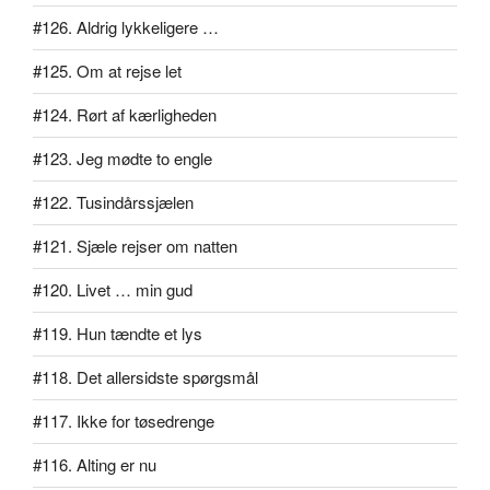
#126. Aldrig lykkeligere …
#125. Om at rejse let
#124. Rørt af kærligheden
#123. Jeg mødte to engle
#122. Tusindårssjælen
#121. Sjæle rejser om natten
#120. Livet … min gud
#119. Hun tændte et lys
#118. Det allersidste spørgsmål
#117. Ikke for tøsedrenge
#116. Alting er nu