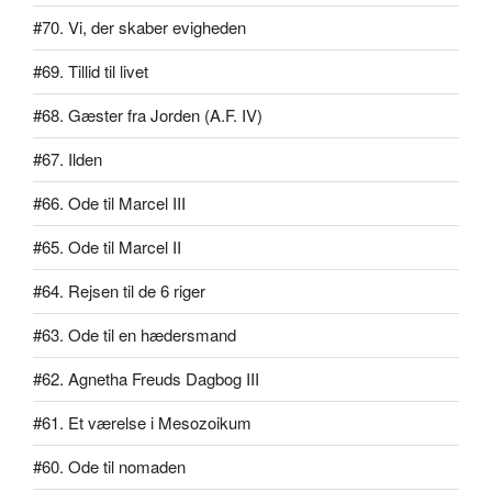
#70. Vi, der skaber evigheden
#69. Tillid til livet
#68. Gæster fra Jorden (A.F. IV)
#67. Ilden
#66. Ode til Marcel III
#65. Ode til Marcel II
#64. Rejsen til de 6 riger
#63. Ode til en hædersmand
#62. Agnetha Freuds Dagbog III
#61. Et værelse i Mesozoikum
#60. Ode til nomaden