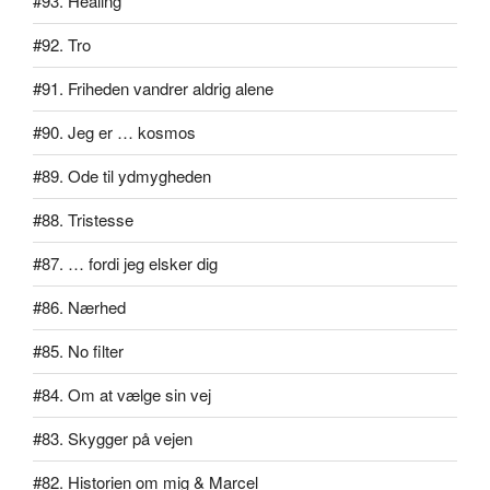
#93. Healing
#92. Tro
#91. Friheden vandrer aldrig alene
#90. Jeg er … kosmos
#89. Ode til ydmygheden
#88. Tristesse
#87. … fordi jeg elsker dig
#86. Nærhed
#85. No filter
#84. Om at vælge sin vej
#83. Skygger på vejen
#82. Historien om mig & Marcel