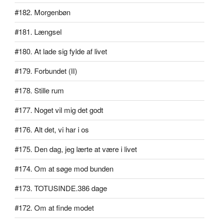
#182. Morgenbøn
#181. Længsel
#180. At lade sig fylde af livet
#179. Forbundet (II)
#178. Stille rum
#177. Noget vil mig det godt
#176. Alt det, vi har i os
#175. Den dag, jeg lærte at være i livet
#174. Om at søge mod bunden
#173. TOTUSINDE.386 dage
#172. Om at finde modet