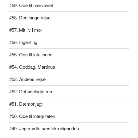
#59. Ode til nærværet
#58. Den lange rejse
#57. Mit liv i mol
#56. Ingenting
#55. Ode til intutionen
#54. Goddag, Martinus
#53. Åndens rejse
#52. Det ødelagte rum
#51. Dæmonjagt
#50. Ode til integriteten
#49. Jeg mødte næstekærligheden