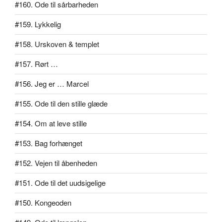
#160. Ode til sårbarheden
#159. Lykkelig
#158. Urskoven & templet
#157. Rørt …
#156. Jeg er … Marcel
#155. Ode til den stille glæde
#154. Om at leve stille
#153. Bag forhænget
#152. Vejen til åbenheden
#151. Ode til det uudsigelige
#150. Kongeoden