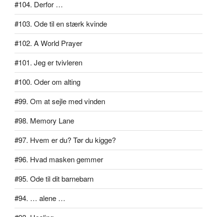
#104. Derfor …
#103. Ode til en stærk kvinde
#102. A World Prayer
#101. Jeg er tvivleren
#100. Oder om alting
#99. Om at sejle med vinden
#98. Memory Lane
#97. Hvem er du? Tør du kigge?
#96. Hvad masken gemmer
#95. Ode til dit barnebarn
#94. … alene …