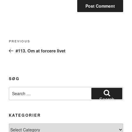
Post
Previous
PREVIOUS
navigation
Post
#113. Om at forcere livet
SØG
Search
for:
Search
KATEGORIER
Kategorier