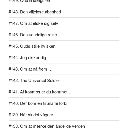
#149. Ode til længslen
#148. Den viljeløse åbenhed
#147. Om at elske sig selv
#146. Den uendelige rejse
#145. Guds stille hvisken
#144. Jeg elsker dig
#143. Om at nå frem …
#142. The Universal Soldier
#141. Af kosmos er du kommet …
#140. Der kom en tsunami forbi
#139. Når sindet vågner
#138. Om at mærke den åndelige verden