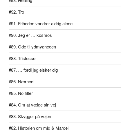
#93. Healing
#92. Tro
#91. Friheden vandrer aldrig alene
#90. Jeg er … kosmos
#89. Ode til ydmygheden
#88. Tristesse
#87. … fordi jeg elsker dig
#86. Nærhed
#85. No filter
#84. Om at vælge sin vej
#83. Skygger på vejen
#82. Historien om mig & Marcel