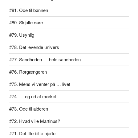
#81. Ode til bønnen
#80. Skjulte døre
#79. Usynlig
#78. Det levende univers
#77. Sandheden … hele sandheden
#76. Rorgængeren
#75. Mens vi venter på … livet
#74. … og ud af mørket
#73. Ode til alderen
#72. Hvad ville Martinus?
#71. Det lille bitte hjerte