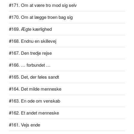
#171. Om at være tro mod sig selv
#170. Om at lægge troen bag sig
#169. Ægte kærlighed
#168. Endnu en skillevej
#167. Den tredje rejse
#166. … forbundet …
#165. Det, der føles sandt
#164. Det milde menneske
#163. En ode om venskab
#162. Et andet menneske
#161. Vejs ende