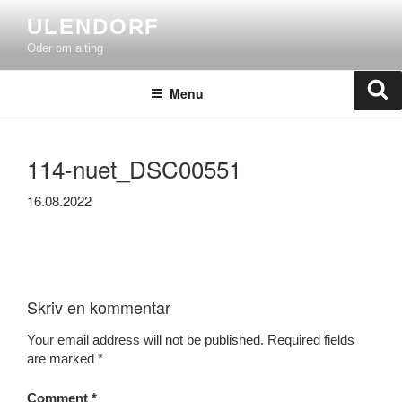
Skip
ULENDORF
to
Oder om alting
content
Se
Menu
114-nuet_DSC00551
16.08.2022
Skriv en kommentar
Your email address will not be published.
Required fields
are marked
*
Comment
*