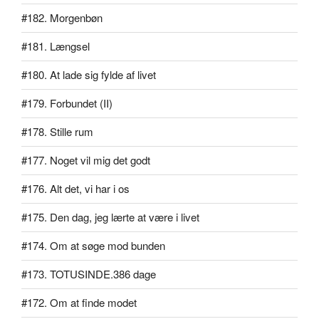
#182. Morgenbøn
#181. Længsel
#180. At lade sig fylde af livet
#179. Forbundet (II)
#178. Stille rum
#177. Noget vil mig det godt
#176. Alt det, vi har i os
#175. Den dag, jeg lærte at være i livet
#174. Om at søge mod bunden
#173. TOTUSINDE.386 dage
#172. Om at finde modet