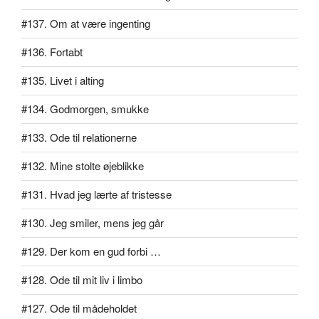
#137. Om at være ingenting
#136. Fortabt
#135. Livet i alting
#134. Godmorgen, smukke
#133. Ode til relationerne
#132. Mine stolte øjeblikke
#131. Hvad jeg lærte af tristesse
#130. Jeg smiler, mens jeg går
#129. Der kom en gud forbi …
#128. Ode til mit liv i limbo
#127. Ode til mådeholdet