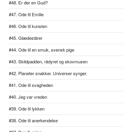
#48. Er der en Gud?
#47. Ode til Emilie
#46. Ode til kunsten
#45. Glædestårer
#44. Ode til en smuk, svensk pige
#43. Skildpadden, rådyret og skovmusen
#42. Planeter snakker. Universer synger.
#41. Ode til svagheden
#40. Jeg var vreden
#39. Ode til lykken
#38. Ode til anerkendelse