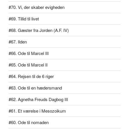
#70. Vi, der skaber evigheden
#69. Tillid til livet
#68. Gæster fra Jorden (A.F. IV)
#67. Ilden
#66. Ode til Marcel III
#65. Ode til Marcel II
#64. Rejsen til de 6 riger
#63. Ode til en hædersmand
#62. Agnetha Freuds Dagbog III
#61. Et værelse i Mesozoikum
#60. Ode til nomaden