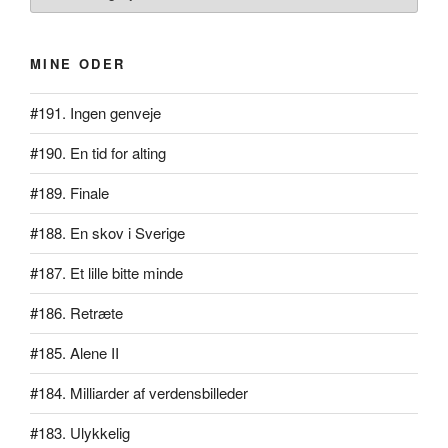
MINE ODER
#191. Ingen genveje
#190. En tid for alting
#189. Finale
#188. En skov i Sverige
#187. Et lille bitte minde
#186. Retræte
#185. Alene II
#184. Milliarder af verdensbilleder
#183. Ulykkelig