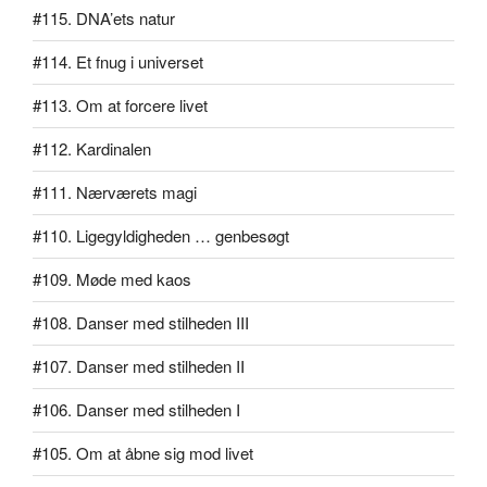
#115. DNA’ets natur
#114. Et fnug i universet
#113. Om at forcere livet
#112. Kardinalen
#111. Nærværets magi
#110. Ligegyldigheden … genbesøgt
#109. Møde med kaos
#108. Danser med stilheden III
#107. Danser med stilheden II
#106. Danser med stilheden I
#105. Om at åbne sig mod livet