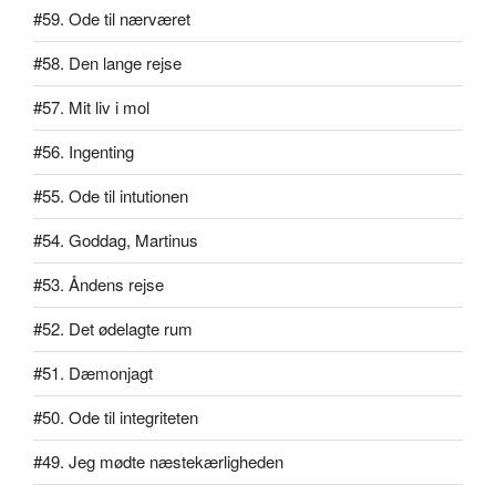
#59. Ode til nærværet
#58. Den lange rejse
#57. Mit liv i mol
#56. Ingenting
#55. Ode til intutionen
#54. Goddag, Martinus
#53. Åndens rejse
#52. Det ødelagte rum
#51. Dæmonjagt
#50. Ode til integriteten
#49. Jeg mødte næstekærligheden