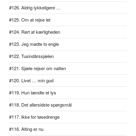
#126. Aldrig lykkeligere …
#125. Om at rejse let
#124. Rørt af kærligheden
#123. Jeg mødte to engle
#122. Tusindårssjælen
#121. Sjæle rejser om natten
#120. Livet … min gud
#119. Hun tændte et lys
#118. Det allersidste spørgsmål
#117. Ikke for tøsedrenge
#116. Alting er nu