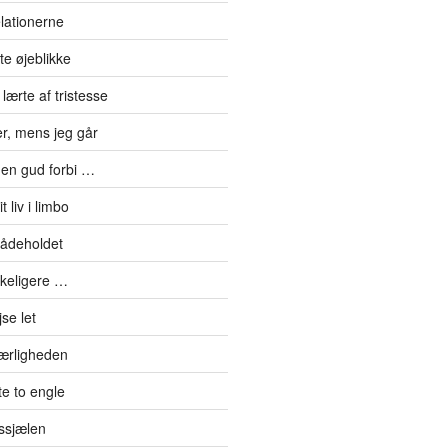
elationerne
te øjeblikke
lærte af tristesse
er, mens jeg går
en gud forbi …
 liv i limbo
mådeholdet
kkeligere …
se let
kærligheden
e to engle
ssjælen