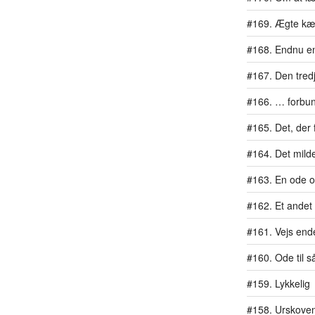
#169. Ægte kæ
#168. Endnu en 
#167. Den tredj
#166. … forbu
#165. Det, der 
#164. Det mil
#163. En ode 
#162. Et ande
#161. Vejs end
#160. Ode til 
#159. Lykkelig
#158. Urskoven