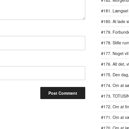
#182. Morgen
#181. Længsel
#180. At lade si
#179. Forbundet
#178. Stille ru
#177. Noget vil
#176. Alt det, vi
#175. Den dag, 
#174. Om at s
#173. TOTUSI
#172. Om at fi
#171. Om at væ
#170. Om at læ