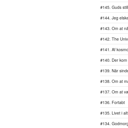
#145. Guds stil
#144. Jeg elske
#143. Om at n
#142. The Univ
#141. Af kosm
#140. Der kom 
#139. Når sind
#138. Om at m
#137. Om at væ
#136. Fortabt
#135. Livet i al
#134. Godmor