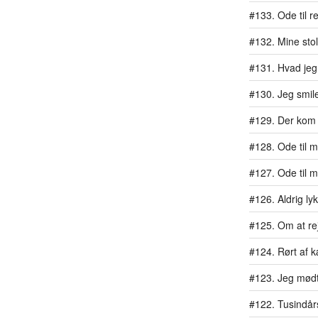
#133. Ode til r
#132. Mine stol
#131. Hvad jeg 
#130. Jeg smil
#129. Der kom 
#128. Ode til mit
#127. Ode til 
#126. Aldrig ly
#125. Om at rej
#124. Rørt af 
#123. Jeg mødt
#122. Tusindår