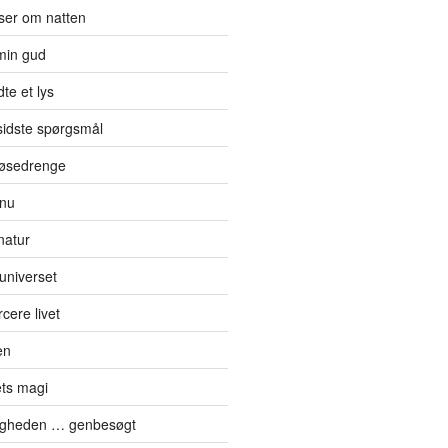
jser om natten
min gud
te et lys
sidste spørgsmål
 tøsedrenge
 nu
natur
 universet
cere livet
en
ts magi
digheden … genbesøgt