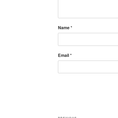
Name
*
Email
*
Post
PREVIOUS