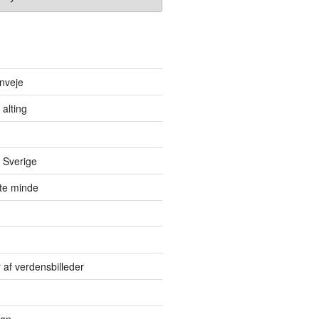
nveje
 alting
 Sverige
itte minde
r af verdensbilleder