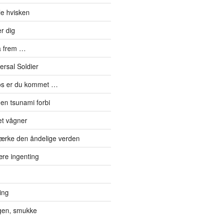
le hvisken
r dig
å frem …
ersal Soldier
os er du kommet …
en tsunami forbi
et vågner
ærke den åndelige verden
re ingenting
ting
gen, smukke