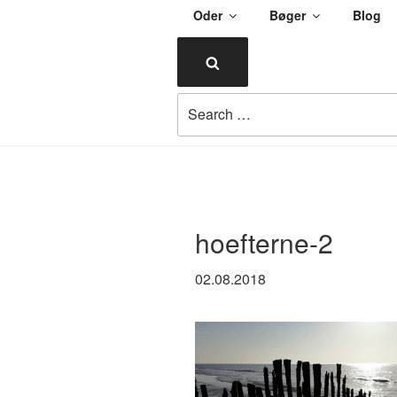
Skip
Oder
Bøger
Blog
to
ULENDORF
content
Search
Oder om alting
Search
for:
hoefterne-2
02.08.2018