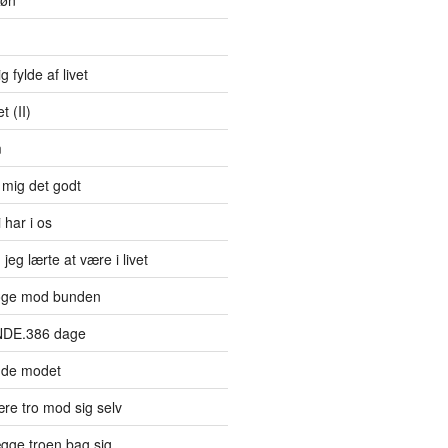
bøn
g fylde af livet
 (II)
m
 mig det godt
 har i os
jeg lærte at være i livet
øge mod bunden
NDE.386 dage
nde modet
re tro mod sig selv
gge troen bag sig