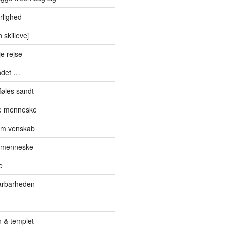
rlighed
skillevej
e rejse
ndet …
føles sandt
de menneske
om venskab
t menneske
e
sårbarheden
 & templet