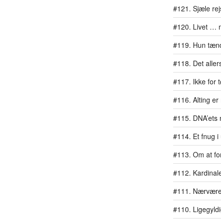
#121. Sjæle re
#120. Livet … 
#119. Hun tænd
#118. Det aller
#117. Ikke for
#116. Alting er
#115. DNA’ets 
#114. Et fnug i
#113. Om at for
#112. Kardinal
#111. Nærvære
#110. Ligegyl