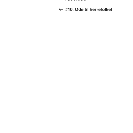
Previous
navigation
Post
#10. Ode til herrefolket