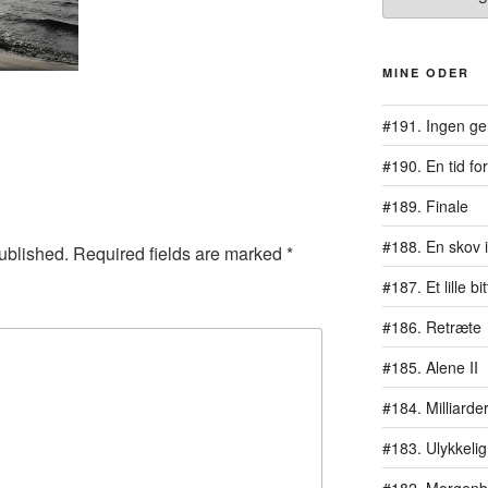
MINE ODER
#191. Ingen ge
#190. En tid for
#189. Finale
#188. En skov i
ublished.
Required fields are marked
*
#187. Et lille b
#186. Retræte
#185. Alene II
#184. Milliarde
#183. Ulykkelig