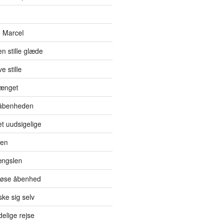
 Marcel
en stille glæde
e stille
hænget
l åbenheden
et uudsigelige
den
ængslen
eløse åbenhed
ke sig selv
elige rejse