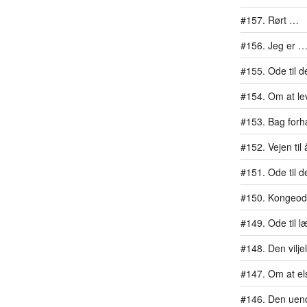
#157. Rørt …
#156. Jeg er …
#155. Ode til d
#154. Om at lev
#153. Bag for
#152. Vejen ti
#151. Ode til d
#150. Kongeo
#149. Ode til l
#148. Den vilj
#147. Om at els
#146. Den uend