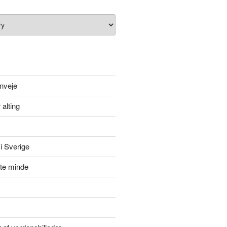
nveje
 alting
i Sverige
itte minde