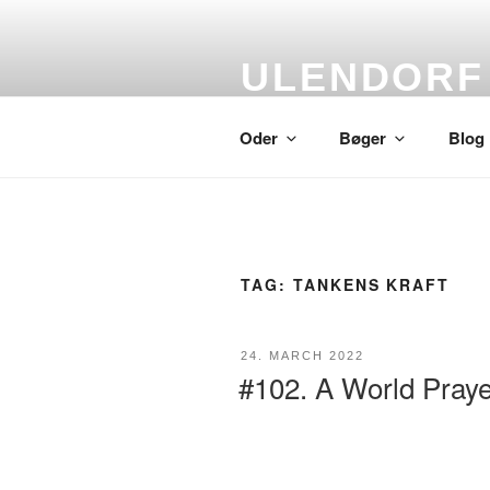
Skip
to
content
ULENDORF
Oder om alting
Oder
Bøger
Blog
TAG:
TANKENS KRAFT
POSTED
24. MARCH 2022
ON
#102. A World Praye