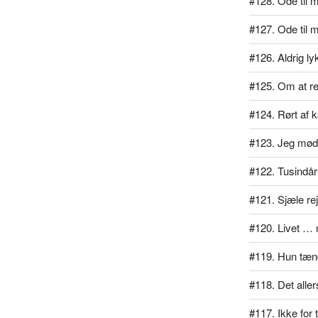
#128. Ode til mi
#127. Ode til 
#126. Aldrig l
#125. Om at rej
#124. Rørt af 
#123. Jeg mødt
#122. Tusindå
#121. Sjæle re
#120. Livet … 
#119. Hun tænd
#118. Det alle
#117. Ikke for