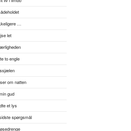
t liv i limbo
mådeholdet
ykkeligere …
se let
kærligheden
e to engle
rssjælen
jser om natten
min gud
te et lys
rsidste spørgsmål
 tøsedrenge