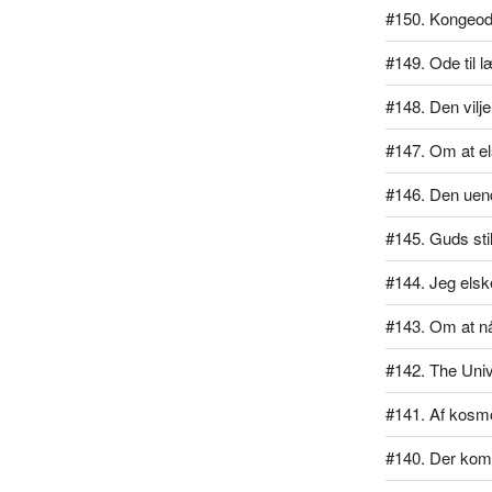
#150. Kongeo
#149. Ode til 
#148. Den vilj
#147. Om at el
#146. Den uend
#145. Guds sti
#144. Jeg elsk
#143. Om at n
#142. The Univ
#141. Af kos
#140. Der kom 