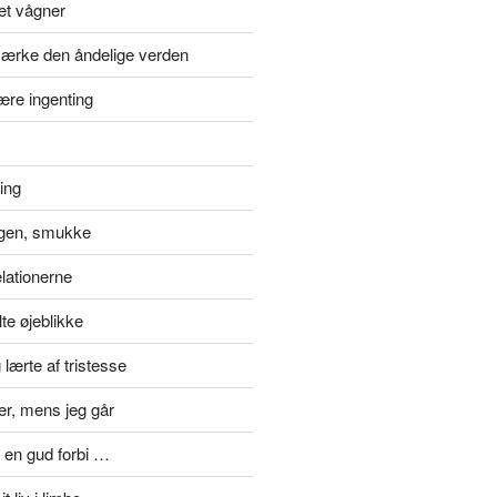
et vågner
ærke den åndelige verden
ære ingenting
ting
gen, smukke
elationerne
te øjeblikke
lærte af tristesse
er, mens jeg går
 en gud forbi …