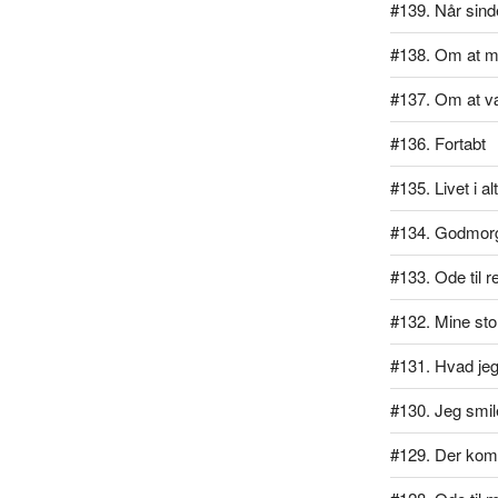
#139. Når sind
#138. Om at m
#137. Om at v
#136. Fortabt
#135. Livet i al
#134. Godmor
#133. Ode til r
#132. Mine stol
#131. Hvad jeg 
#130. Jeg smil
#129. Der kom