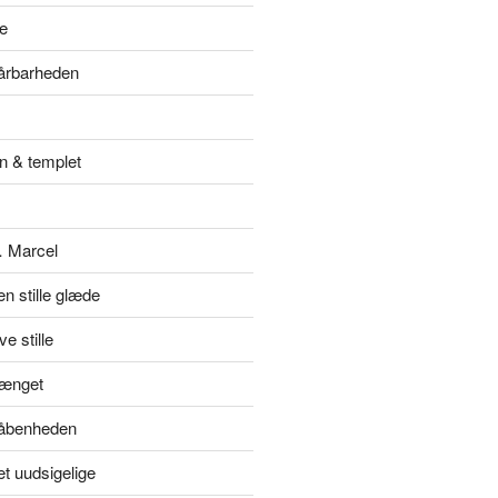
e
sårbarheden
n & templet
… Marcel
en stille glæde
e stille
hænget
l åbenheden
et uudsigelige