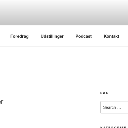
Foredrag
Udstillinger
Podcast
Kontakt
SØG
r
Search
for:
KATEGORIER