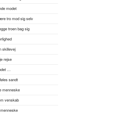
inde modet
re tro mod sig selv
gge troen bag sig
rlighed
 skillevej
je rejse
ndet …
føles sandt
de menneske
om venskab
t menneske