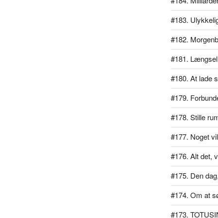
#184. Milliarde
#183. Ulykkeli
#182. Morgen
#181. Længsel
#180. At lade si
#179. Forbundet
#178. Stille ru
#177. Noget vil
#176. Alt det, v
#175. Den dag, 
#174. Om at s
#173. TOTUSI