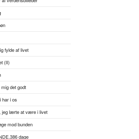
r af verdensbilleder
g
bøn
g fylde af livet
 (II)
m
 mig det godt
i har i os
jeg lærte at være i livet
øge mod bunden
NDE.386 dage