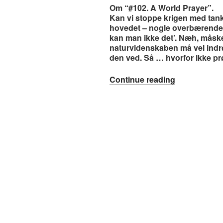
Om “#102. A World Prayer”.
Kan vi stoppe krigen med tank
hovedet – nogle overbærende a
kan man ikke det’. Næh, måske
naturvidenskaben må vel indr
den ved. Så … hvorfor ikke p
“#102.
Continue reading
A
World
Prayer”