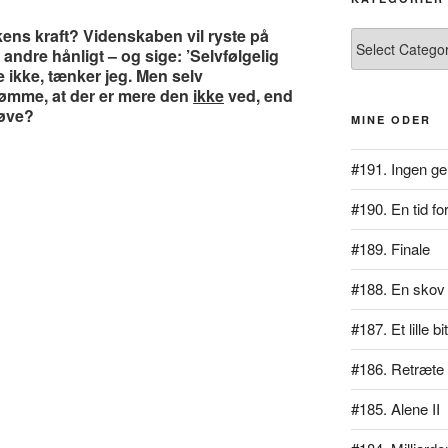
ens kraft? Videnskaben vil ryste på
Kategorier
ndre hånligt – og sige: ’Selvfølgelig
 ikke, tænker jeg. Men selv
ømme, at der er mere den
ikke
ved, end
røve?
MINE ODER
#191. Ingen ge
#190. En tid for
#189. Finale
#188. En skov 
#187. Et lille b
#186. Retræte
#185. Alene II