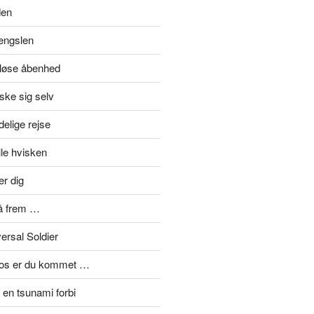
den
længslen
eløse åbenhed
ske sig selv
elige rejse
lle hvisken
er dig
å frem …
ersal Soldier
mos er du kommet …
en tsunami forbi