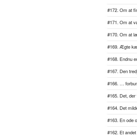
#172. Om at f
#171. Om at væ
#170. Om at læ
#169. Ægte kæ
#168. Endnu en
#167. Den tred
#166. … forbu
#165. Det, der 
#164. Det mil
#163. En ode 
#162. Et ande