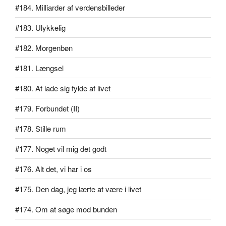
#184. Milliarder af verdensbilleder
#183. Ulykkelig
#182. Morgenbøn
#181. Længsel
#180. At lade sig fylde af livet
#179. Forbundet (II)
#178. Stille rum
#177. Noget vil mig det godt
#176. Alt det, vi har i os
#175. Den dag, jeg lærte at være i livet
#174. Om at søge mod bunden