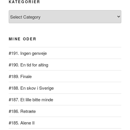
KATEGORIER
Kategorier
MINE ODER
#191. Ingen genveje
#190. En tid for alting
#189. Finale
#188. En skov i Sverige
#187. Et lille bitte minde
#186. Retræte
#185. Alene II