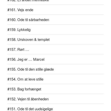
#161. Vejs ende
#160. Ode til sårbarheden
#159. Lykkelig
#158. Urskoven & templet
#157. Rørt …
#156. Jeg er … Marcel
#155. Ode til den stille glæde
#154. Om at leve stille
#153. Bag forhænget
#152. Vejen til åbenheden
#151. Ode til det uudsigelige