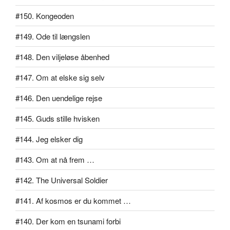
#150. Kongeoden
#149. Ode til længslen
#148. Den viljeløse åbenhed
#147. Om at elske sig selv
#146. Den uendelige rejse
#145. Guds stille hvisken
#144. Jeg elsker dig
#143. Om at nå frem …
#142. The Universal Soldier
#141. Af kosmos er du kommet …
#140. Der kom en tsunami forbi