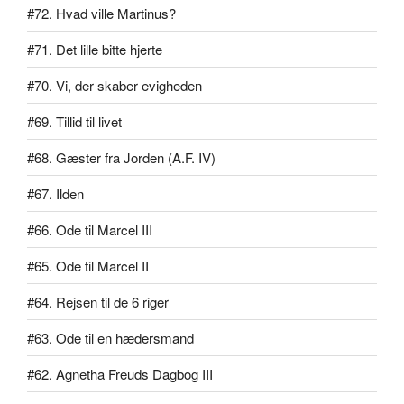
#72. Hvad ville Martinus?
#71. Det lille bitte hjerte
#70. Vi, der skaber evigheden
#69. Tillid til livet
#68. Gæster fra Jorden (A.F. IV)
#67. Ilden
#66. Ode til Marcel III
#65. Ode til Marcel II
#64. Rejsen til de 6 riger
#63. Ode til en hædersmand
#62. Agnetha Freuds Dagbog III