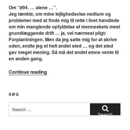
Om “#94. … alene …”.
Jeg tænkte, om mine lejlighedsvise nedture og
problemer med at finde mig til rette i livet handlede
om min manglende opfyldelse af menneskets mest
grundlæggende drift … ja, vel nærmest pligt:
Forplantningen. Men da jeg satte mig for at skrive
oden, endte jeg et helt andet sted … og det sted
gav meget mening. Så må det andet emne vente til
en anden gang.
“#94.
Continue reading
…
alene
…”
SØG
Search
for:
Search