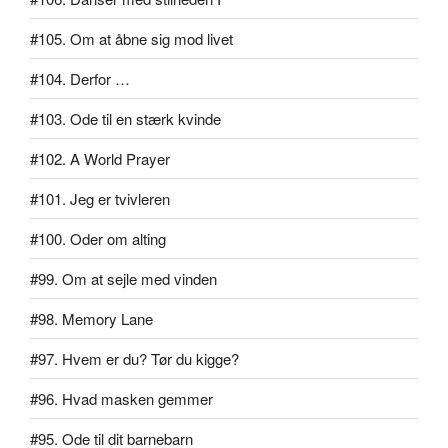
#105. Om at åbne sig mod livet
#104. Derfor …
#103. Ode til en stærk kvinde
#102. A World Prayer
#101. Jeg er tvivleren
#100. Oder om alting
#99. Om at sejle med vinden
#98. Memory Lane
#97. Hvem er du? Tør du kigge?
#96. Hvad masken gemmer
#95. Ode til dit barnebarn