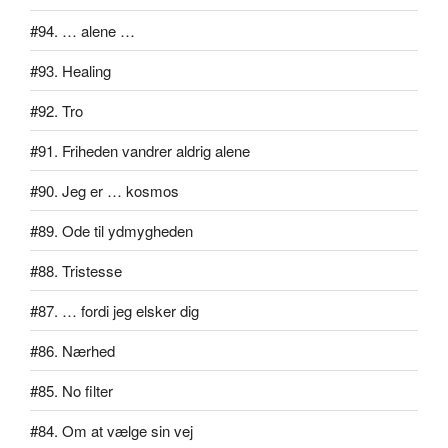
#94. … alene …
#93. Healing
#92. Tro
#91. Friheden vandrer aldrig alene
#90. Jeg er … kosmos
#89. Ode til ydmygheden
#88. Tristesse
#87. … fordi jeg elsker dig
#86. Nærhed
#85. No filter
#84. Om at vælge sin vej