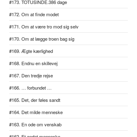
#173. TOTUSINDE.386 dage
#172. Om at finde modet
#171. Om at være tro mod sig selv
#170. Om at lægge troen bag sig
#169. Ægte kærlighed
#168. Endnu en skillevej
#167. Den tredje rejse
#166. … forbundet …
#165. Det, der føles sandt
#164. Det milde menneske
#163. En ode om venskab
#162. Et andet menneske