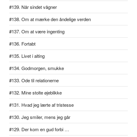
#139. Når sindet vågner
#138. Om at mærke den åndelige verden
#137. Om at være ingenting
#136. Fortabt
#135. Livet i alting
#134. Godmorgen, smukke
#133. Ode til relationerne
#132. Mine stolte øjeblikke
#131. Hvad jeg lærte af tristesse
#130. Jeg smiler, mens jeg går
#129. Der kom en gud forbi …