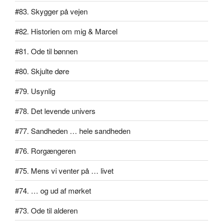
#83. Skygger på vejen
#82. Historien om mig & Marcel
#81. Ode til bønnen
#80. Skjulte døre
#79. Usynlig
#78. Det levende univers
#77. Sandheden … hele sandheden
#76. Rorgængeren
#75. Mens vi venter på … livet
#74. … og ud af mørket
#73. Ode til alderen