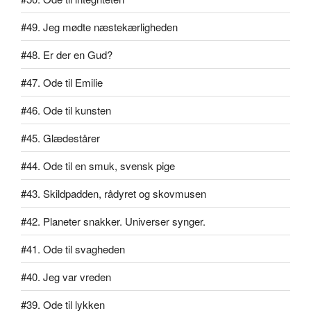
#49. Jeg mødte næstekærligheden
#48. Er der en Gud?
#47. Ode til Emilie
#46. Ode til kunsten
#45. Glædestårer
#44. Ode til en smuk, svensk pige
#43. Skildpadden, rådyret og skovmusen
#42. Planeter snakker. Universer synger.
#41. Ode til svagheden
#40. Jeg var vreden
#39. Ode til lykken