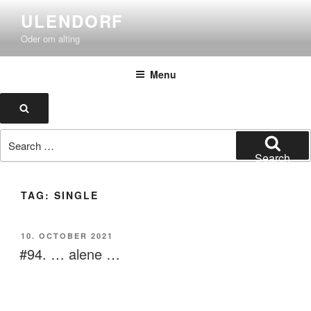
Skip
ULENDORF
to
Oder om alting
content
Menu
Search
Search
for:
Search
TAG:
SINGLE
POSTED
10. OCTOBER 2021
ON
#94. … alene …