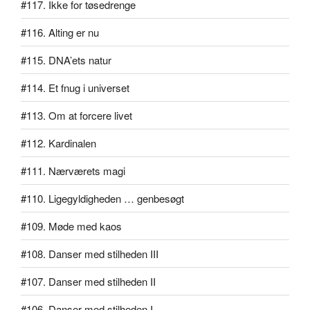
#117. Ikke for tøsedrenge
#116. Alting er nu
#115. DNA’ets natur
#114. Et fnug i universet
#113. Om at forcere livet
#112. Kardinalen
#111. Nærværets magi
#110. Ligegyldigheden … genbesøgt
#109. Møde med kaos
#108. Danser med stilheden III
#107. Danser med stilheden II
#106. Danser med stilheden I