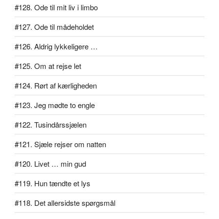
#128. Ode til mit liv i limbo
#127. Ode til mådeholdet
#126. Aldrig lykkeligere …
#125. Om at rejse let
#124. Rørt af kærligheden
#123. Jeg mødte to engle
#122. Tusindårssjælen
#121. Sjæle rejser om natten
#120. Livet … min gud
#119. Hun tændte et lys
#118. Det allersidste spørgsmål