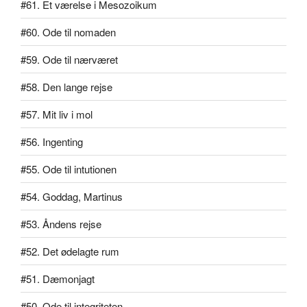
#61. Et værelse i Mesozoikum
#60. Ode til nomaden
#59. Ode til nærværet
#58. Den lange rejse
#57. Mit liv i mol
#56. Ingenting
#55. Ode til intutionen
#54. Goddag, Martinus
#53. Åndens rejse
#52. Det ødelagte rum
#51. Dæmonjagt
#50. Ode til integriteten