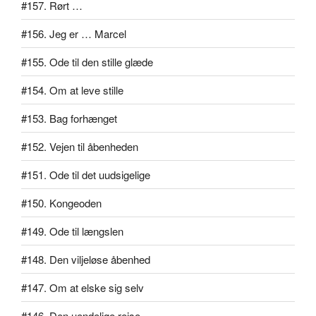
#157. Rørt …
#156. Jeg er … Marcel
#155. Ode til den stille glæde
#154. Om at leve stille
#153. Bag forhænget
#152. Vejen til åbenheden
#151. Ode til det uudsigelige
#150. Kongeoden
#149. Ode til længslen
#148. Den viljeløse åbenhed
#147. Om at elske sig selv
#146. Den uendelige rejse