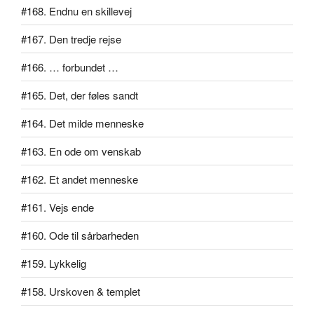
#168. Endnu en skillevej
#167. Den tredje rejse
#166. … forbundet …
#165. Det, der føles sandt
#164. Det milde menneske
#163. En ode om venskab
#162. Et andet menneske
#161. Vejs ende
#160. Ode til sårbarheden
#159. Lykkelig
#158. Urskoven & templet