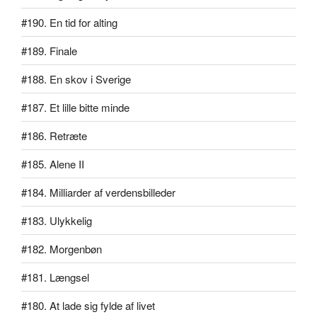
#190. En tid for alting
#189. Finale
#188. En skov i Sverige
#187. Et lille bitte minde
#186. Retræte
#185. Alene II
#184. Milliarder af verdensbilleder
#183. Ulykkelig
#182. Morgenbøn
#181. Længsel
#180. At lade sig fylde af livet