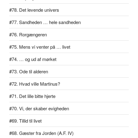
#78. Det levende univers
#77. Sandheden … hele sandheden
#76. Rorgængeren
#75. Mens vi venter på … livet
#74. … og ud af mørket
#73. Ode til alderen
#72. Hvad ville Martinus?
#71. Det lille bitte hjerte
#70. Vi, der skaber evigheden
#69. Tillid til livet
#68. Gæster fra Jorden (A.F. IV)