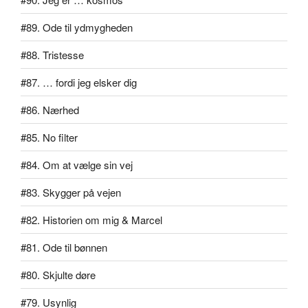
#89. Ode til ydmygheden
#88. Tristesse
#87. … fordi jeg elsker dig
#86. Nærhed
#85. No filter
#84. Om at vælge sin vej
#83. Skygger på vejen
#82. Historien om mig & Marcel
#81. Ode til bønnen
#80. Skjulte døre
#79. Usynlig