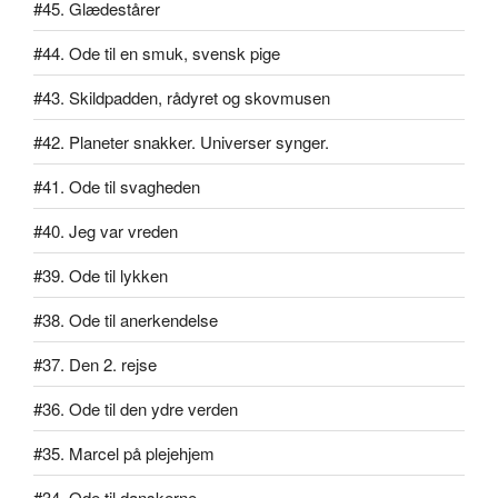
#45. Glædestårer
#44. Ode til en smuk, svensk pige
#43. Skildpadden, rådyret og skovmusen
#42. Planeter snakker. Universer synger.
#41. Ode til svagheden
#40. Jeg var vreden
#39. Ode til lykken
#38. Ode til anerkendelse
#37. Den 2. rejse
#36. Ode til den ydre verden
#35. Marcel på plejehjem
#34. Ode til danskerne