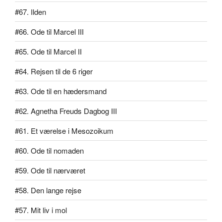
#67. Ilden
#66. Ode til Marcel III
#65. Ode til Marcel II
#64. Rejsen til de 6 riger
#63. Ode til en hædersmand
#62. Agnetha Freuds Dagbog III
#61. Et værelse i Mesozoikum
#60. Ode til nomaden
#59. Ode til nærværet
#58. Den lange rejse
#57. Mit liv i mol