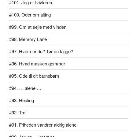
#101. Jeg er tvivleren
#100. Oder om alting
#99. Om at sejle med vinden
#98. Memory Lane
#97. Hvem er du? Tør du kigge?
#96. Hvad masken gemmer
#95. Ode til dit barnebarn
#94. … alene …
#93. Healing
#92. Tro
#91. Friheden vandrer aldrig alene
#90. Jeg er … kosmos