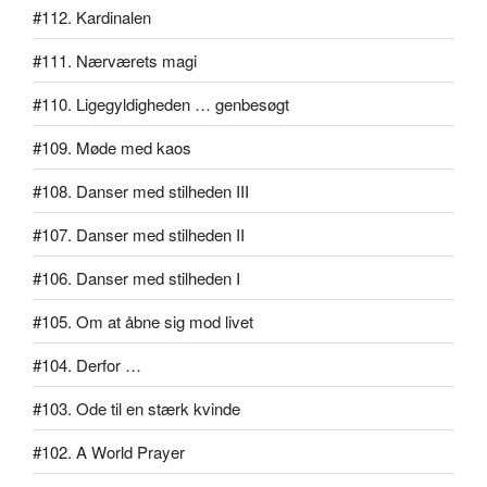
#112. Kardinalen
#111. Nærværets magi
#110. Ligegyldigheden … genbesøgt
#109. Møde med kaos
#108. Danser med stilheden III
#107. Danser med stilheden II
#106. Danser med stilheden I
#105. Om at åbne sig mod livet
#104. Derfor …
#103. Ode til en stærk kvinde
#102. A World Prayer