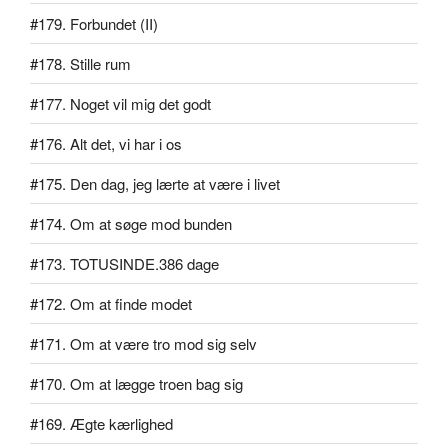
#179. Forbundet (II)
#178. Stille rum
#177. Noget vil mig det godt
#176. Alt det, vi har i os
#175. Den dag, jeg lærte at være i livet
#174. Om at søge mod bunden
#173. TOTUSINDE.386 dage
#172. Om at finde modet
#171. Om at være tro mod sig selv
#170. Om at lægge troen bag sig
#169. Ægte kærlighed