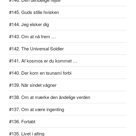
#145. Guds stille hvisken
#144. Jeg elsker dig
#143. Om at nå frem …
#142. The Universal Soldier
#141. Af kosmos er du kommet …
#140. Der kom en tsunami forbi
#139. Når sindet vågner
#138. Om at mærke den åndelige verden
#137. Om at være ingenting
#136. Fortabt
#135. Livet i alting