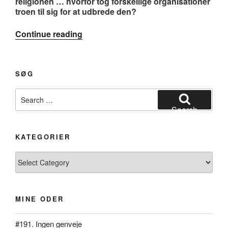
religionen … hvorfor tog forskellige organisationer
troen til sig for at udbrede den?
“#112.
Continue reading
Kardinalen”
SØG
Search
for:
Search
KATEGORIER
Kategorier
MINE ODER
#191. Ingen genveje