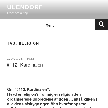
Skip
ULENDORF
to
Oder om alting
content
Se
Menu
TAG:
RELIGION
POSTED
1. AUGUST 2022
#112. Kardinalen
ON
Om “#112. Kardinalen”.
Hvad er religion? For mig er religion den
organiserede udbredelse af troen … altså kirken i
alle dens afskygninger. Men hvorfor opstod