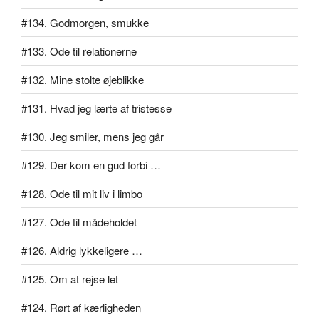
#134. Godmorgen, smukke
#133. Ode til relationerne
#132. Mine stolte øjeblikke
#131. Hvad jeg lærte af tristesse
#130. Jeg smiler, mens jeg går
#129. Der kom en gud forbi …
#128. Ode til mit liv i limbo
#127. Ode til mådeholdet
#126. Aldrig lykkeligere …
#125. Om at rejse let
#124. Rørt af kærligheden