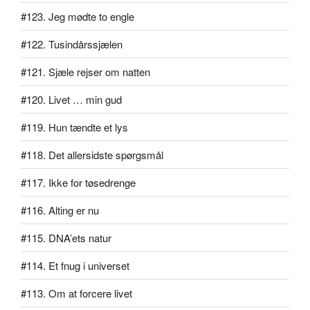
#123. Jeg mødte to engle
#122. Tusindårssjælen
#121. Sjæle rejser om natten
#120. Livet … min gud
#119. Hun tændte et lys
#118. Det allersidste spørgsmål
#117. Ikke for tøsedrenge
#116. Alting er nu
#115. DNA’ets natur
#114. Et fnug i universet
#113. Om at forcere livet