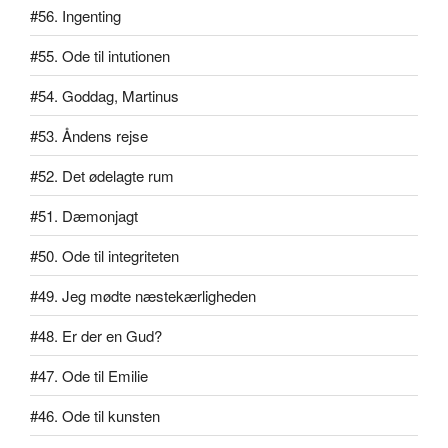
#56. Ingenting
#55. Ode til intutionen
#54. Goddag, Martinus
#53. Åndens rejse
#52. Det ødelagte rum
#51. Dæmonjagt
#50. Ode til integriteten
#49. Jeg mødte næstekærligheden
#48. Er der en Gud?
#47. Ode til Emilie
#46. Ode til kunsten