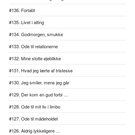
#136. Fortabt
#135. Livet i alting
#134. Godmorgen, smukke
#133. Ode til relationerne
#132. Mine stolte øjeblikke
#131. Hvad jeg lærte af tristesse
#130. Jeg smiler, mens jeg går
#129. Der kom en gud forbi …
#128. Ode til mit liv i limbo
#127. Ode til mådeholdet
#126. Aldrig lykkeligere …