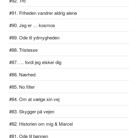
#92. Tro
#91. Friheden vandrer aldrig alene
#90. Jeg er … kosmos
#89. Ode til ydmygheden
#88. Tristesse
#87. … fordi jeg elsker dig
#86. Nærhed
#85. No filter
#84. Om at vælge sin vej
#83. Skygger på vejen
#82. Historien om mig & Marcel
#81. Ode til bønnen