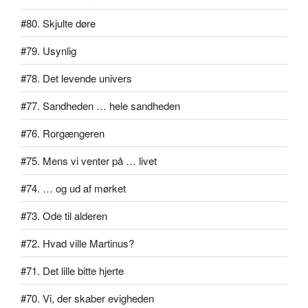
#80. Skjulte døre
#79. Usynlig
#78. Det levende univers
#77. Sandheden … hele sandheden
#76. Rorgængeren
#75. Mens vi venter på … livet
#74. … og ud af mørket
#73. Ode til alderen
#72. Hvad ville Martinus?
#71. Det lille bitte hjerte
#70. Vi, der skaber evigheden