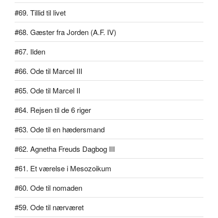
#69. Tillid til livet
#68. Gæster fra Jorden (A.F. IV)
#67. Ilden
#66. Ode til Marcel III
#65. Ode til Marcel II
#64. Rejsen til de 6 riger
#63. Ode til en hædersmand
#62. Agnetha Freuds Dagbog III
#61. Et værelse i Mesozoikum
#60. Ode til nomaden
#59. Ode til nærværet