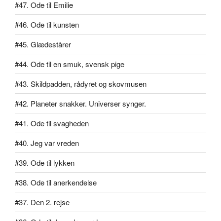
#47. Ode til Emilie
#46. Ode til kunsten
#45. Glædestårer
#44. Ode til en smuk, svensk pige
#43. Skildpadden, rådyret og skovmusen
#42. Planeter snakker. Universer synger.
#41. Ode til svagheden
#40. Jeg var vreden
#39. Ode til lykken
#38. Ode til anerkendelse
#37. Den 2. rejse