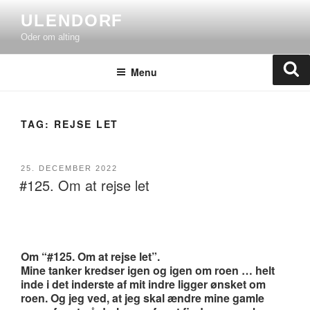
Skip
ULENDORF
to
Oder om alting
content
Se
Menu
TAG:
REJSE LET
POSTED
25. DECEMBER 2022
#125. Om at rejse let
ON
Om “#125. Om at rejse let”.
Mine tanker kredser igen og igen om roen … helt
inde i det inderste af mit indre ligger ønsket om
roen. Og jeg ved, at jeg skal ændre mine gamle