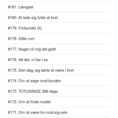
#181. Længsel
#180. At lade sig fylde af livet
#179. Forbundet (II)
#178. Stille rum
#177. Noget vil mig det godt
#176. Alt det, vi har i os
#175. Den dag, jeg lærte at være i livet
#174. Om at søge mod bunden
#173. TOTUSINDE.386 dage
#172. Om at finde modet
#171. Om at være tro mod sig selv