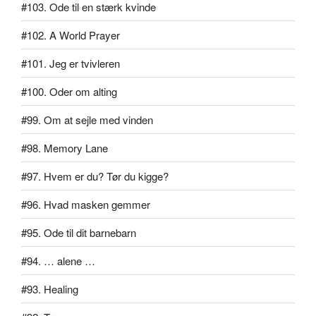
#103. Ode til en stærk kvinde
#102. A World Prayer
#101. Jeg er tvivleren
#100. Oder om alting
#99. Om at sejle med vinden
#98. Memory Lane
#97. Hvem er du? Tør du kigge?
#96. Hvad masken gemmer
#95. Ode til dit barnebarn
#94. … alene …
#93. Healing