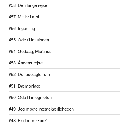
#58. Den lange rejse
#57. Mit liv i mol
#56. Ingenting
#55. Ode til intutionen
#54. Goddag, Martinus
#53. Åndens rejse
#52. Det ødelagte rum
#51. Dæmonjagt
#50. Ode til integriteten
#49. Jeg mødte næstekærligheden
#48. Er der en Gud?