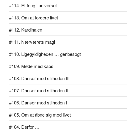
#114. Et fnug i universet
#113. Om at forcere livet
#112. Kardinalen
#111. Nærværets magi
#110. Ligegyldigheden … genbesøgt
#109. Møde med kaos
#108. Danser med stilheden III
#107. Danser med stilheden II
#106. Danser med stilheden I
#105. Om at åbne sig mod livet
#104. Derfor …