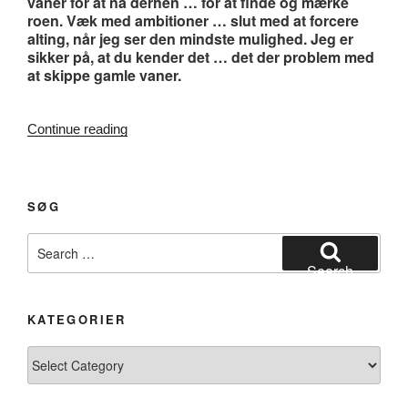
vaner for at nå derhen … for at finde og mærke
roen. Væk med ambitioner … slut med at forcere
alting, når jeg ser den mindste mulighed. Jeg er
sikker på, at du kender det … det der problem med
at skippe gamle vaner.
“#125.
Continue reading
Om
at
rejse
let”
SØG
Search
for:
Search
KATEGORIER
Kategorier