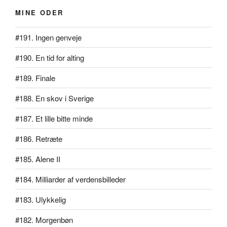
MINE ODER
#191. Ingen genveje
#190. En tid for alting
#189. Finale
#188. En skov i Sverige
#187. Et lille bitte minde
#186. Retræte
#185. Alene II
#184. Milliarder af verdensbilleder
#183. Ulykkelig
#182. Morgenbøn