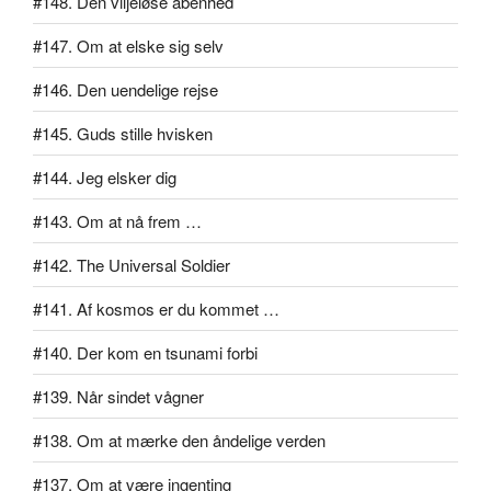
#148. Den viljeløse åbenhed
#147. Om at elske sig selv
#146. Den uendelige rejse
#145. Guds stille hvisken
#144. Jeg elsker dig
#143. Om at nå frem …
#142. The Universal Soldier
#141. Af kosmos er du kommet …
#140. Der kom en tsunami forbi
#139. Når sindet vågner
#138. Om at mærke den åndelige verden
#137. Om at være ingenting