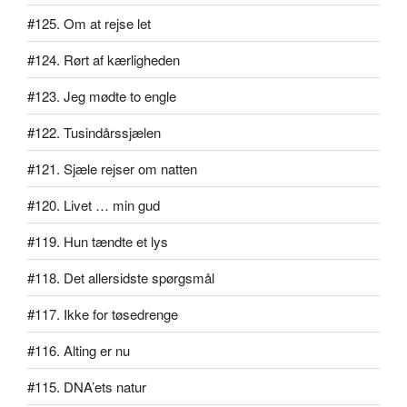
#125. Om at rejse let
#124. Rørt af kærligheden
#123. Jeg mødte to engle
#122. Tusindårssjælen
#121. Sjæle rejser om natten
#120. Livet … min gud
#119. Hun tændte et lys
#118. Det allersidste spørgsmål
#117. Ikke for tøsedrenge
#116. Alting er nu
#115. DNA’ets natur