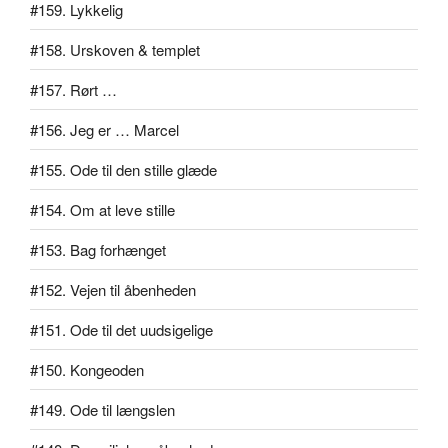
#159. Lykkelig
#158. Urskoven & templet
#157. Rørt …
#156. Jeg er … Marcel
#155. Ode til den stille glæde
#154. Om at leve stille
#153. Bag forhænget
#152. Vejen til åbenheden
#151. Ode til det uudsigelige
#150. Kongeoden
#149. Ode til længslen