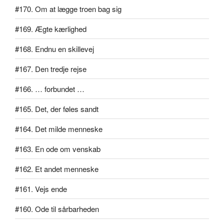
#170. Om at lægge troen bag sig
#169. Ægte kærlighed
#168. Endnu en skillevej
#167. Den tredje rejse
#166. … forbundet …
#165. Det, der føles sandt
#164. Det milde menneske
#163. En ode om venskab
#162. Et andet menneske
#161. Vejs ende
#160. Ode til sårbarheden