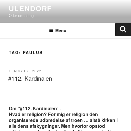
Skip
ULENDORF
to
Oder om alting
content
Se
Menu
TAG:
PAULUS
POSTED
1. AUGUST 2022
#112. Kardinalen
ON
Om “#112. Kardinalen”.
Hvad er religion? For mig er religion den
organiserede udbredelse af troen … altså kirken i
alle dens afskygninger. Men hvorfor opstod