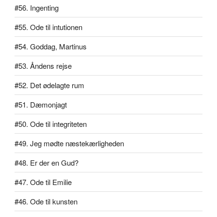
#56. Ingenting
#55. Ode til intutionen
#54. Goddag, Martinus
#53. Åndens rejse
#52. Det ødelagte rum
#51. Dæmonjagt
#50. Ode til integriteten
#49. Jeg mødte næstekærligheden
#48. Er der en Gud?
#47. Ode til Emilie
#46. Ode til kunsten