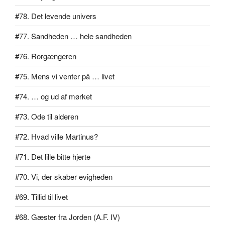
#78. Det levende univers
#77. Sandheden … hele sandheden
#76. Rorgængeren
#75. Mens vi venter på … livet
#74. … og ud af mørket
#73. Ode til alderen
#72. Hvad ville Martinus?
#71. Det lille bitte hjerte
#70. Vi, der skaber evigheden
#69. Tillid til livet
#68. Gæster fra Jorden (A.F. IV)