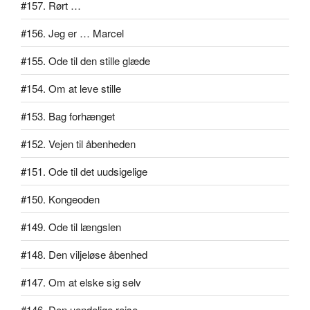
#157. Rørt …
#156. Jeg er … Marcel
#155. Ode til den stille glæde
#154. Om at leve stille
#153. Bag forhænget
#152. Vejen til åbenheden
#151. Ode til det uudsigelige
#150. Kongeoden
#149. Ode til længslen
#148. Den viljeløse åbenhed
#147. Om at elske sig selv
#146. Den uendelige rejse