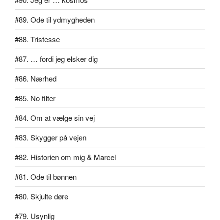
#89. Ode til ydmygheden
#88. Tristesse
#87. … fordi jeg elsker dig
#86. Nærhed
#85. No filter
#84. Om at vælge sin vej
#83. Skygger på vejen
#82. Historien om mig & Marcel
#81. Ode til bønnen
#80. Skjulte døre
#79. Usynlig