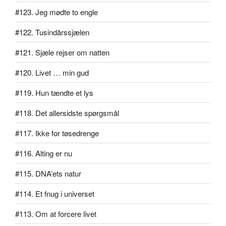
#123. Jeg mødte to engle
#122. Tusindårssjælen
#121. Sjæle rejser om natten
#120. Livet … min gud
#119. Hun tændte et lys
#118. Det allersidste spørgsmål
#117. Ikke for tøsedrenge
#116. Alting er nu
#115. DNA’ets natur
#114. Et fnug i universet
#113. Om at forcere livet