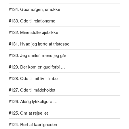
#134. Godmorgen, smukke
#133. Ode til relationerne
#132. Mine stolte øjeblikke
#131. Hvad jeg lærte af tristesse
#130. Jeg smiler, mens jeg går
#129. Der kom en gud forbi …
#128. Ode til mit liv i limbo
#127. Ode til mådeholdet
#126. Aldrig lykkeligere …
#125. Om at rejse let
#124. Rørt af kærligheden