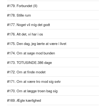
#179. Forbundet (II)
#178. Stille rum
#177. Noget vil mig det godt
#176. Alt det, vi har i os
#175. Den dag, jeg lærte at være i livet
#174. Om at søge mod bunden
#173. TOTUSINDE.386 dage
#172. Om at finde modet
#171. Om at være tro mod sig selv
#170. Om at lægge troen bag sig
#169. Ægte kærlighed