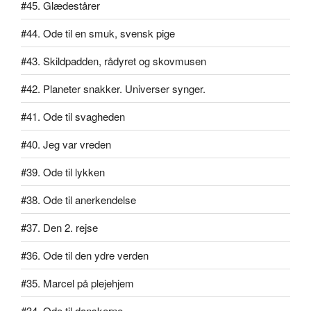
#45. Glædestårer
#44. Ode til en smuk, svensk pige
#43. Skildpadden, rådyret og skovmusen
#42. Planeter snakker. Universer synger.
#41. Ode til svagheden
#40. Jeg var vreden
#39. Ode til lykken
#38. Ode til anerkendelse
#37. Den 2. rejse
#36. Ode til den ydre verden
#35. Marcel på plejehjem
#34. Ode til danskerne