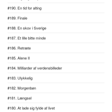
#190. En tid for alting
#189. Finale
#188. En skov i Sverige
#187. Et lille bitte minde
#186. Retræte
#185. Alene II
#184. Milliarder af verdensbilleder
#183. Ulykkelig
#182. Morgenbøn
#181. Længsel
#180. At lade sig fylde af livet