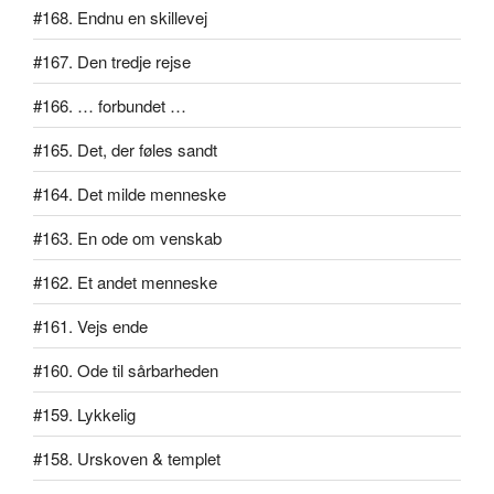
#168. Endnu en skillevej
#167. Den tredje rejse
#166. … forbundet …
#165. Det, der føles sandt
#164. Det milde menneske
#163. En ode om venskab
#162. Et andet menneske
#161. Vejs ende
#160. Ode til sårbarheden
#159. Lykkelig
#158. Urskoven & templet