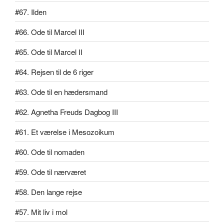
#67. Ilden
#66. Ode til Marcel III
#65. Ode til Marcel II
#64. Rejsen til de 6 riger
#63. Ode til en hædersmand
#62. Agnetha Freuds Dagbog III
#61. Et værelse i Mesozoikum
#60. Ode til nomaden
#59. Ode til nærværet
#58. Den lange rejse
#57. Mit liv i mol