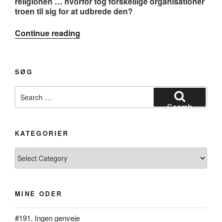
religionen … hvorfor tog forskellige organisationer
troen til sig for at udbrede den?
“#112.
Continue reading
Kardinalen”
SØG
Search
for:
Search
KATEGORIER
Kategorier
MINE ODER
#191. Ingen genveje