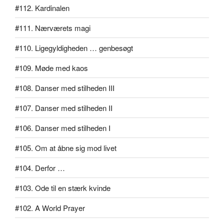
#112. Kardinalen
#111. Nærværets magi
#110. Ligegyldigheden … genbesøgt
#109. Møde med kaos
#108. Danser med stilheden III
#107. Danser med stilheden II
#106. Danser med stilheden I
#105. Om at åbne sig mod livet
#104. Derfor …
#103. Ode til en stærk kvinde
#102. A World Prayer