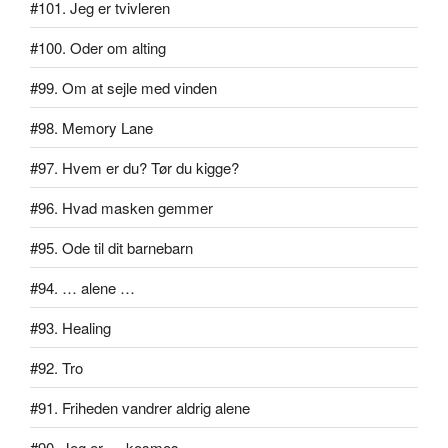
#101. Jeg er tvivleren
#100. Oder om alting
#99. Om at sejle med vinden
#98. Memory Lane
#97. Hvem er du? Tør du kigge?
#96. Hvad masken gemmer
#95. Ode til dit barnebarn
#94. … alene …
#93. Healing
#92. Tro
#91. Friheden vandrer aldrig alene
#90. Jeg er … kosmos