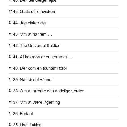
#145. Guds stille hvisken
#144. Jeg elsker dig
#143. Om at nå frem …
#142. The Universal Soldier
#141. Af kosmos er du kommet …
#140. Der kom en tsunami forbi
#139. Når sindet vågner
#138. Om at mærke den åndelige verden
#137. Om at være ingenting
#136. Fortabt
#135. Livet i alting