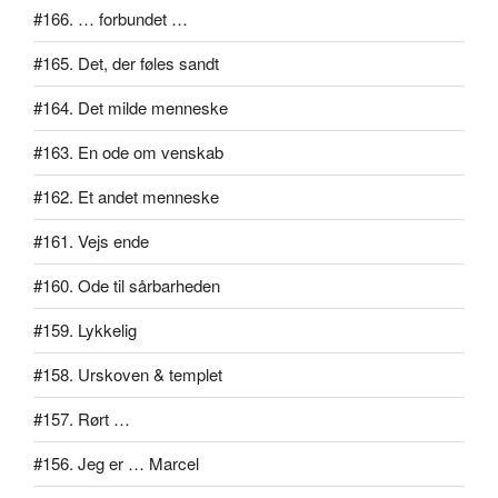
#166. … forbundet …
#165. Det, der føles sandt
#164. Det milde menneske
#163. En ode om venskab
#162. Et andet menneske
#161. Vejs ende
#160. Ode til sårbarheden
#159. Lykkelig
#158. Urskoven & templet
#157. Rørt …
#156. Jeg er … Marcel