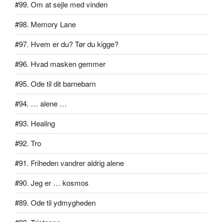
#99. Om at sejle med vinden
#98. Memory Lane
#97. Hvem er du? Tør du kigge?
#96. Hvad masken gemmer
#95. Ode til dit barnebarn
#94. … alene …
#93. Healing
#92. Tro
#91. Friheden vandrer aldrig alene
#90. Jeg er … kosmos
#89. Ode til ydmygheden