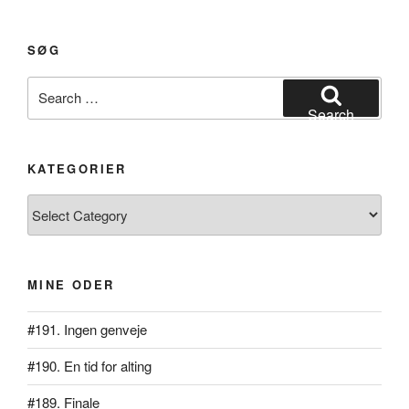
masken
gemmer”
SØG
Search
for:
Search
KATEGORIER
Kategorier
MINE ODER
#191. Ingen genveje
#190. En tid for alting
#189. Finale