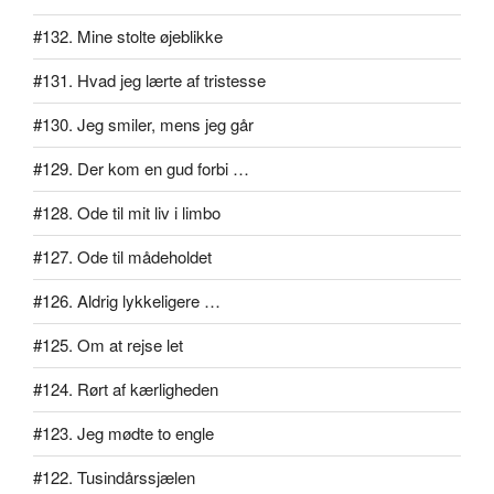
#132. Mine stolte øjeblikke
#131. Hvad jeg lærte af tristesse
#130. Jeg smiler, mens jeg går
#129. Der kom en gud forbi …
#128. Ode til mit liv i limbo
#127. Ode til mådeholdet
#126. Aldrig lykkeligere …
#125. Om at rejse let
#124. Rørt af kærligheden
#123. Jeg mødte to engle
#122. Tusindårssjælen