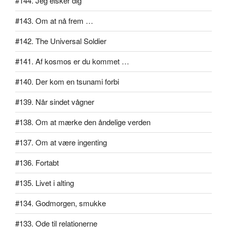
#144. Jeg elsker dig
#143. Om at nå frem …
#142. The Universal Soldier
#141. Af kosmos er du kommet …
#140. Der kom en tsunami forbi
#139. Når sindet vågner
#138. Om at mærke den åndelige verden
#137. Om at være ingenting
#136. Fortabt
#135. Livet i alting
#134. Godmorgen, smukke
#133. Ode til relationerne