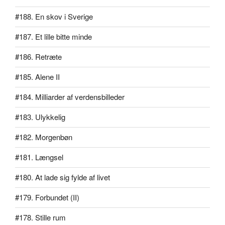
#188. En skov i Sverige
#187. Et lille bitte minde
#186. Retræte
#185. Alene II
#184. Milliarder af verdensbilleder
#183. Ulykkelig
#182. Morgenbøn
#181. Længsel
#180. At lade sig fylde af livet
#179. Forbundet (II)
#178. Stille rum