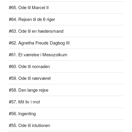
#65. Ode til Marcel II
#64. Rejsen til de 6 riger
#63. Ode til en hædersmand
#62. Agnetha Freuds Dagbog III
#61. Et værelse i Mesozoikum
#60. Ode til nomaden
#59. Ode til nærværet
#58. Den lange rejse
#57. Mit liv i mol
#56. Ingenting
#55. Ode til intutionen