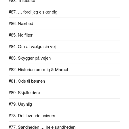
#88. Tristesse
#87. … fordi jeg elsker dig
#86. Nærhed
#85. No filter
#84. Om at vælge sin vej
#83. Skygger på vejen
#82. Historien om mig & Marcel
#81. Ode til bønnen
#80. Skjulte døre
#79. Usynlig
#78. Det levende univers
#77. Sandheden … hele sandheden