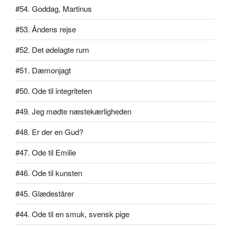
#54. Goddag, Martinus
#53. Åndens rejse
#52. Det ødelagte rum
#51. Dæmonjagt
#50. Ode til integriteten
#49. Jeg mødte næstekærligheden
#48. Er der en Gud?
#47. Ode til Emilie
#46. Ode til kunsten
#45. Glædestårer
#44. Ode til en smuk, svensk pige