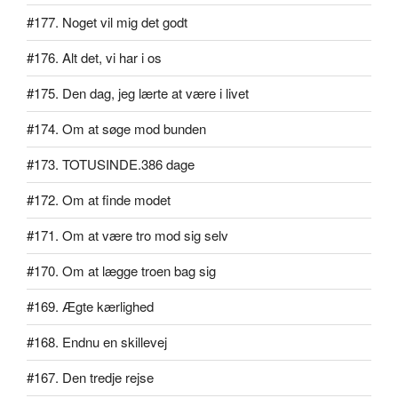
#177. Noget vil mig det godt
#176. Alt det, vi har i os
#175. Den dag, jeg lærte at være i livet
#174. Om at søge mod bunden
#173. TOTUSINDE.386 dage
#172. Om at finde modet
#171. Om at være tro mod sig selv
#170. Om at lægge troen bag sig
#169. Ægte kærlighed
#168. Endnu en skillevej
#167. Den tredje rejse