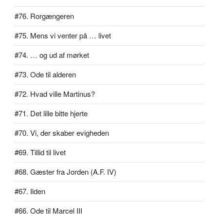
#76. Rorgængeren
#75. Mens vi venter på … livet
#74. … og ud af mørket
#73. Ode til alderen
#72. Hvad ville Martinus?
#71. Det lille bitte hjerte
#70. Vi, der skaber evigheden
#69. Tillid til livet
#68. Gæster fra Jorden (A.F. IV)
#67. Ilden
#66. Ode til Marcel III