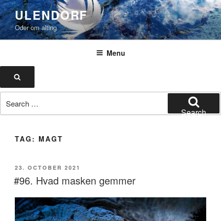
Skip
ULENDORF
to
Oder om alting
content
Menu
Search
Search
for:
Search
TAG:
MAGT
POSTED
23. OCTOBER 2021
ON
#96. Hvad masken gemmer