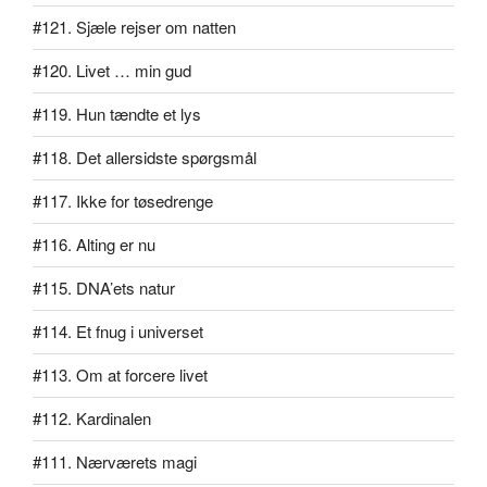
#121. Sjæle rejser om natten
#120. Livet … min gud
#119. Hun tændte et lys
#118. Det allersidste spørgsmål
#117. Ikke for tøsedrenge
#116. Alting er nu
#115. DNA’ets natur
#114. Et fnug i universet
#113. Om at forcere livet
#112. Kardinalen
#111. Nærværets magi