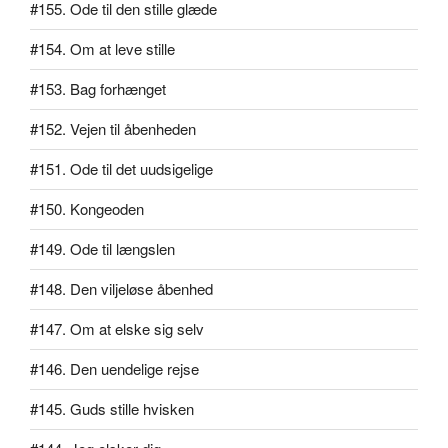
#155. Ode til den stille glæde
#154. Om at leve stille
#153. Bag forhænget
#152. Vejen til åbenheden
#151. Ode til det uudsigelige
#150. Kongeoden
#149. Ode til længslen
#148. Den viljeløse åbenhed
#147. Om at elske sig selv
#146. Den uendelige rejse
#145. Guds stille hvisken