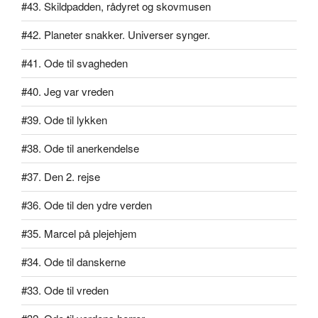
#43. Skildpadden, rådyret og skovmusen
#42. Planeter snakker. Universer synger.
#41. Ode til svagheden
#40. Jeg var vreden
#39. Ode til lykken
#38. Ode til anerkendelse
#37. Den 2. rejse
#36. Ode til den ydre verden
#35. Marcel på plejehjem
#34. Ode til danskerne
#33. Ode til vreden