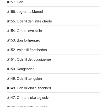
#157. Rørt …
#156. Jeg er … Marcel
#155. Ode til den stille glæde
#154. Om at leve stille
#153. Bag forhænget
#152. Vejen til åbenheden
#151. Ode til det uudsigelige
#150. Kongeoden
#149. Ode til længslen
#148. Den viljeløse åbenhed
#147. Om at elske sig selv
#146. Den uendelige rejse