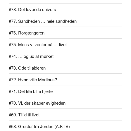
#78. Det levende univers
#77. Sandheden … hele sandheden
#76. Rorgængeren
#75. Mens vi venter på … livet
#74. … og ud af mørket
#73. Ode til alderen
#72. Hvad ville Martinus?
#71. Det lille bitte hjerte
#70. Vi, der skaber evigheden
#69. Tillid til livet
#68. Gæster fra Jorden (A.F. IV)