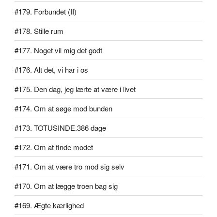
#179. Forbundet (II)
#178. Stille rum
#177. Noget vil mig det godt
#176. Alt det, vi har i os
#175. Den dag, jeg lærte at være i livet
#174. Om at søge mod bunden
#173. TOTUSINDE.386 dage
#172. Om at finde modet
#171. Om at være tro mod sig selv
#170. Om at lægge troen bag sig
#169. Ægte kærlighed