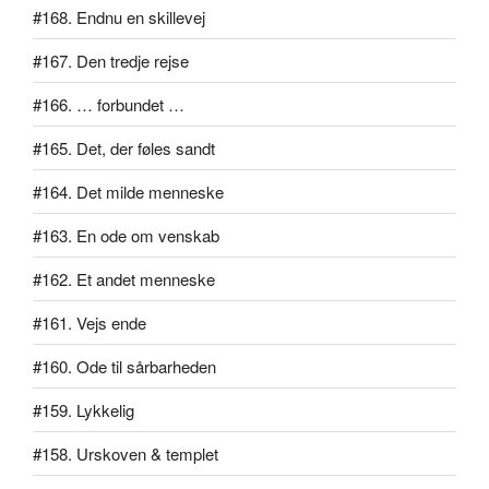
#168. Endnu en skillevej
#167. Den tredje rejse
#166. … forbundet …
#165. Det, der føles sandt
#164. Det milde menneske
#163. En ode om venskab
#162. Et andet menneske
#161. Vejs ende
#160. Ode til sårbarheden
#159. Lykkelig
#158. Urskoven & templet