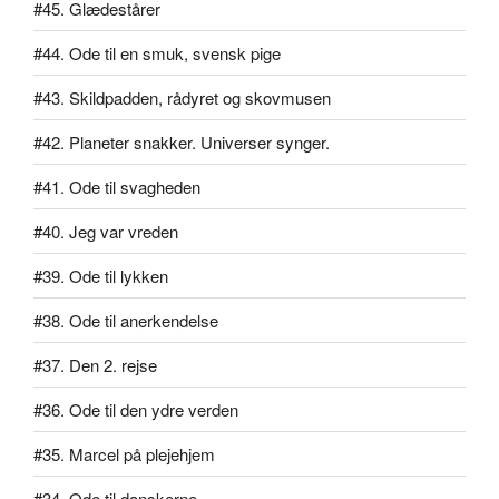
#45. Glædestårer
#44. Ode til en smuk, svensk pige
#43. Skildpadden, rådyret og skovmusen
#42. Planeter snakker. Universer synger.
#41. Ode til svagheden
#40. Jeg var vreden
#39. Ode til lykken
#38. Ode til anerkendelse
#37. Den 2. rejse
#36. Ode til den ydre verden
#35. Marcel på plejehjem
#34. Ode til danskerne