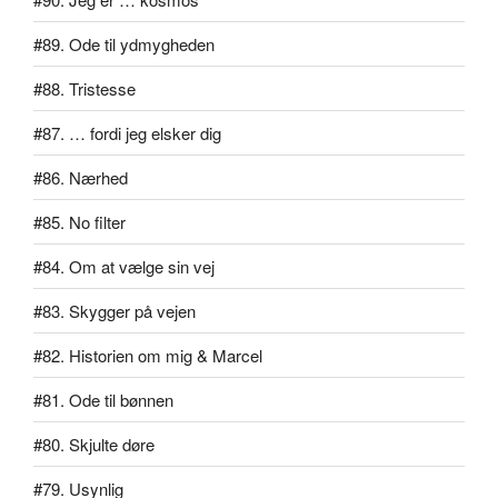
#89. Ode til ydmygheden
#88. Tristesse
#87. … fordi jeg elsker dig
#86. Nærhed
#85. No filter
#84. Om at vælge sin vej
#83. Skygger på vejen
#82. Historien om mig & Marcel
#81. Ode til bønnen
#80. Skjulte døre
#79. Usynlig