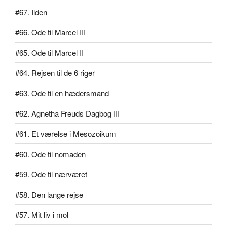
#67. Ilden
#66. Ode til Marcel III
#65. Ode til Marcel II
#64. Rejsen til de 6 riger
#63. Ode til en hædersmand
#62. Agnetha Freuds Dagbog III
#61. Et værelse i Mesozoikum
#60. Ode til nomaden
#59. Ode til nærværet
#58. Den lange rejse
#57. Mit liv i mol