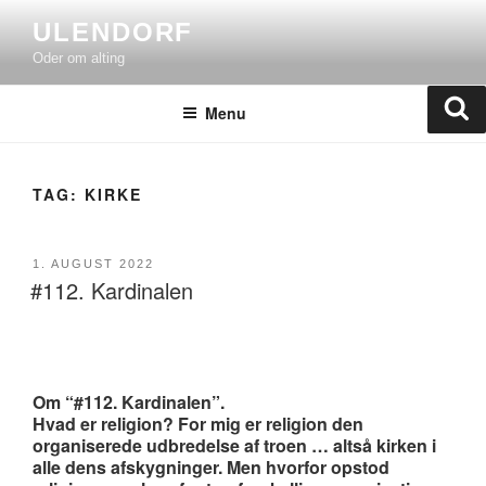
Skip
ULENDORF
to
Oder om alting
content
Se
Menu
TAG:
KIRKE
POSTED
1. AUGUST 2022
#112. Kardinalen
ON
Om “#112. Kardinalen”.
Hvad er religion? For mig er religion den
organiserede udbredelse af troen … altså kirken i
alle dens afskygninger. Men hvorfor opstod