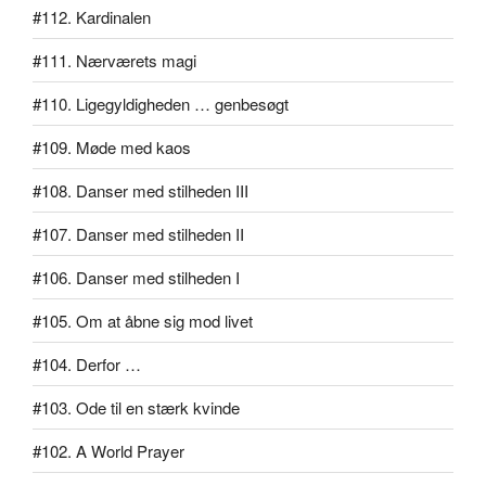
#112. Kardinalen
#111. Nærværets magi
#110. Ligegyldigheden … genbesøgt
#109. Møde med kaos
#108. Danser med stilheden III
#107. Danser med stilheden II
#106. Danser med stilheden I
#105. Om at åbne sig mod livet
#104. Derfor …
#103. Ode til en stærk kvinde
#102. A World Prayer