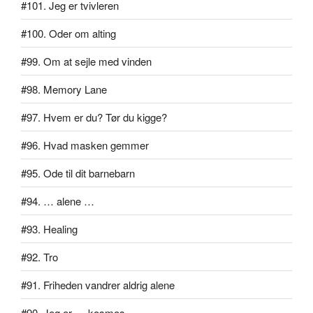
#101. Jeg er tvivleren
#100. Oder om alting
#99. Om at sejle med vinden
#98. Memory Lane
#97. Hvem er du? Tør du kigge?
#96. Hvad masken gemmer
#95. Ode til dit barnebarn
#94. … alene …
#93. Healing
#92. Tro
#91. Friheden vandrer aldrig alene
#90. Jeg er … kosmos