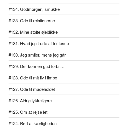
#134. Godmorgen, smukke
#133. Ode til relationerne
#132. Mine stolte øjeblikke
#131. Hvad jeg lærte af tristesse
#130. Jeg smiler, mens jeg går
#129. Der kom en gud forbi …
#128. Ode til mit liv i limbo
#127. Ode til mådeholdet
#126. Aldrig lykkeligere …
#125. Om at rejse let
#124. Rørt af kærligheden