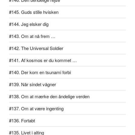
#145. Guds stille hvisken
#144. Jeg elsker dig
#143. Om at nå frem …
#142. The Universal Soldier
#141. Af kosmos er du kommet …
#140. Der kom en tsunami forbi
#139. Når sindet vågner
#138. Om at mærke den åndelige verden
#137. Om at være ingenting
#136. Fortabt
#135. Livet i alting