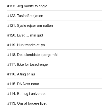
#123. Jeg mødte to engle
#122. Tusindårssjælen
#121. Sjæle rejser om natten
#120. Livet … min gud
#119. Hun tændte et lys
#118. Det allersidste spørgsmål
#117. Ikke for tøsedrenge
#116. Alting er nu
#115. DNA’ets natur
#114. Et fnug i universet
#113. Om at forcere livet