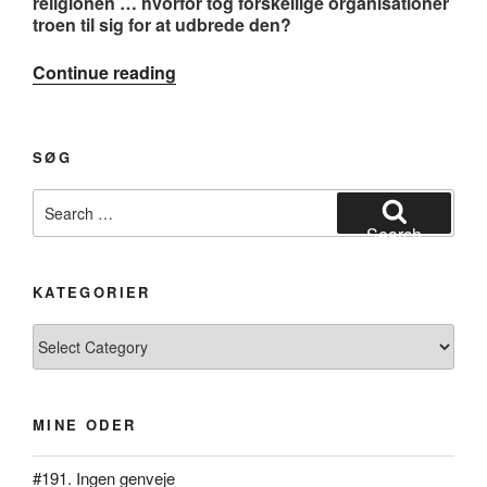
religionen … hvorfor tog forskellige organisationer
troen til sig for at udbrede den?
“#112.
Continue reading
Kardinalen”
SØG
Search
for:
Search
KATEGORIER
Kategorier
MINE ODER
#191. Ingen genveje