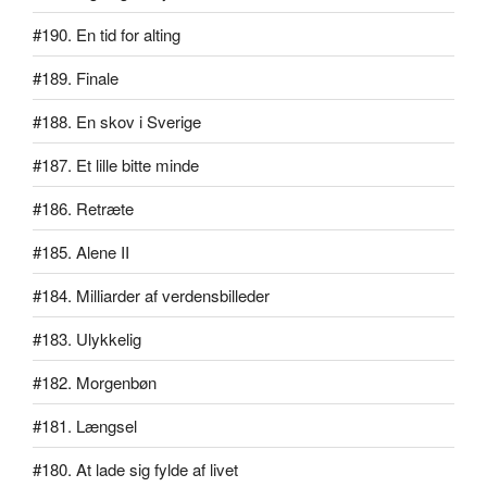
#190. En tid for alting
#189. Finale
#188. En skov i Sverige
#187. Et lille bitte minde
#186. Retræte
#185. Alene II
#184. Milliarder af verdensbilleder
#183. Ulykkelig
#182. Morgenbøn
#181. Længsel
#180. At lade sig fylde af livet