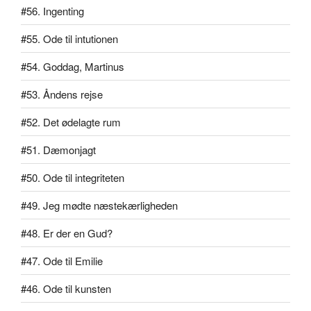
#56. Ingenting
#55. Ode til intutionen
#54. Goddag, Martinus
#53. Åndens rejse
#52. Det ødelagte rum
#51. Dæmonjagt
#50. Ode til integriteten
#49. Jeg mødte næstekærligheden
#48. Er der en Gud?
#47. Ode til Emilie
#46. Ode til kunsten