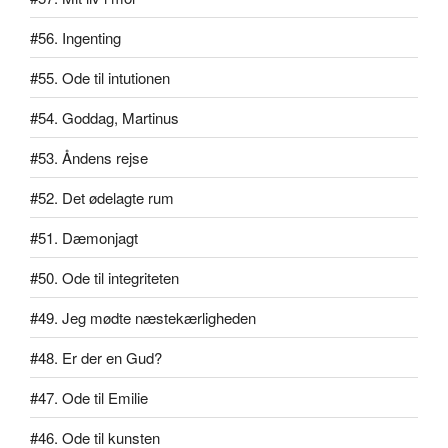
#56. Ingenting
#55. Ode til intutionen
#54. Goddag, Martinus
#53. Åndens rejse
#52. Det ødelagte rum
#51. Dæmonjagt
#50. Ode til integriteten
#49. Jeg mødte næstekærligheden
#48. Er der en Gud?
#47. Ode til Emilie
#46. Ode til kunsten