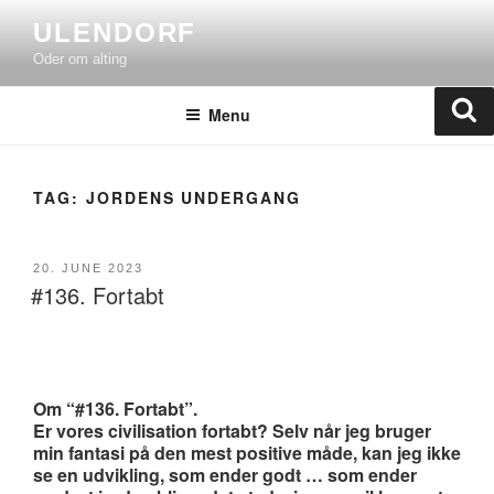
Skip
ULENDORF
to
Oder om alting
content
Se
Menu
TAG:
JORDENS UNDERGANG
POSTED
20. JUNE 2023
#136. Fortabt
ON
Om “#136. Fortabt”.
Er vores civilisation fortabt? Selv når jeg bruger
min fantasi på den mest positive måde, kan jeg ikke
se en udvikling, som ender godt … som ender