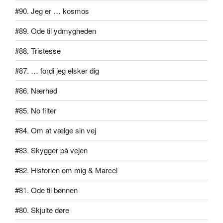
#90. Jeg er … kosmos
#89. Ode til ydmygheden
#88. Tristesse
#87. … fordi jeg elsker dig
#86. Nærhed
#85. No filter
#84. Om at vælge sin vej
#83. Skygger på vejen
#82. Historien om mig & Marcel
#81. Ode til bønnen
#80. Skjulte døre