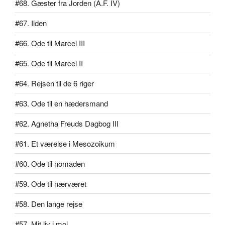
#68. Gæster fra Jorden (A.F. IV)
#67. Ilden
#66. Ode til Marcel III
#65. Ode til Marcel II
#64. Rejsen til de 6 riger
#63. Ode til en hædersmand
#62. Agnetha Freuds Dagbog III
#61. Et værelse i Mesozoikum
#60. Ode til nomaden
#59. Ode til nærværet
#58. Den lange rejse
#57. Mit liv i mol