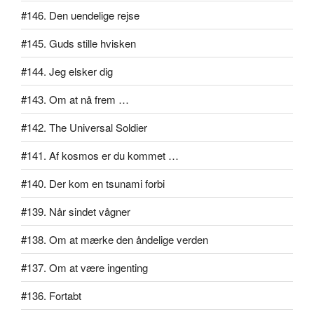
#146. Den uendelige rejse
#145. Guds stille hvisken
#144. Jeg elsker dig
#143. Om at nå frem …
#142. The Universal Soldier
#141. Af kosmos er du kommet …
#140. Der kom en tsunami forbi
#139. Når sindet vågner
#138. Om at mærke den åndelige verden
#137. Om at være ingenting
#136. Fortabt