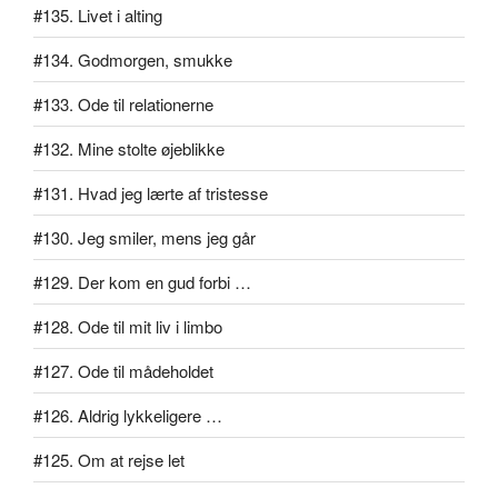
#135. Livet i alting
#134. Godmorgen, smukke
#133. Ode til relationerne
#132. Mine stolte øjeblikke
#131. Hvad jeg lærte af tristesse
#130. Jeg smiler, mens jeg går
#129. Der kom en gud forbi …
#128. Ode til mit liv i limbo
#127. Ode til mådeholdet
#126. Aldrig lykkeligere …
#125. Om at rejse let