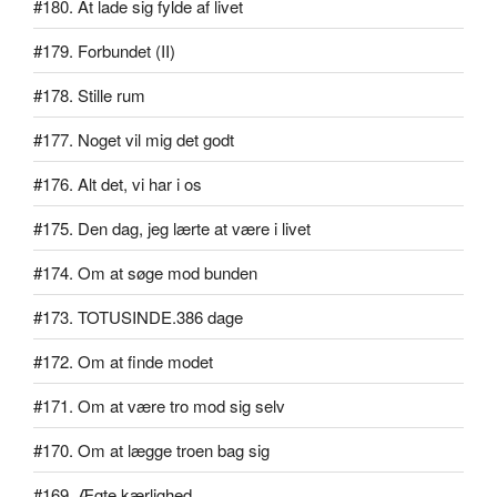
#180. At lade sig fylde af livet
#179. Forbundet (II)
#178. Stille rum
#177. Noget vil mig det godt
#176. Alt det, vi har i os
#175. Den dag, jeg lærte at være i livet
#174. Om at søge mod bunden
#173. TOTUSINDE.386 dage
#172. Om at finde modet
#171. Om at være tro mod sig selv
#170. Om at lægge troen bag sig
#169. Ægte kærlighed