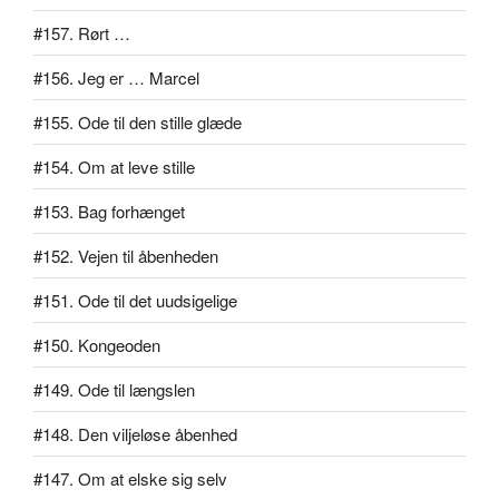
#157. Rørt …
#156. Jeg er … Marcel
#155. Ode til den stille glæde
#154. Om at leve stille
#153. Bag forhænget
#152. Vejen til åbenheden
#151. Ode til det uudsigelige
#150. Kongeoden
#149. Ode til længslen
#148. Den viljeløse åbenhed
#147. Om at elske sig selv