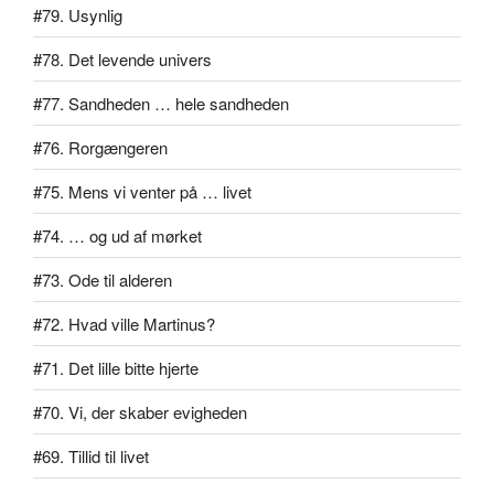
#79. Usynlig
#78. Det levende univers
#77. Sandheden … hele sandheden
#76. Rorgængeren
#75. Mens vi venter på … livet
#74. … og ud af mørket
#73. Ode til alderen
#72. Hvad ville Martinus?
#71. Det lille bitte hjerte
#70. Vi, der skaber evigheden
#69. Tillid til livet