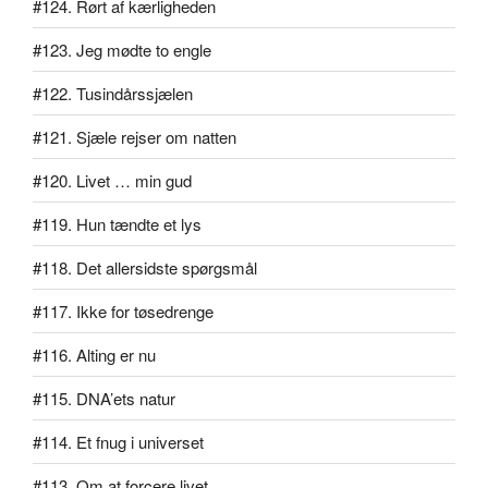
#124. Rørt af kærligheden
#123. Jeg mødte to engle
#122. Tusindårssjælen
#121. Sjæle rejser om natten
#120. Livet … min gud
#119. Hun tændte et lys
#118. Det allersidste spørgsmål
#117. Ikke for tøsedrenge
#116. Alting er nu
#115. DNA’ets natur
#114. Et fnug i universet
#113. Om at forcere livet