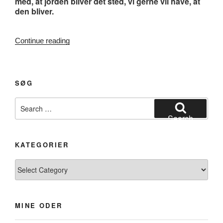
med, at jorden bliver det sted, vi gerne vil have, at
den bliver.
“#136.
Continue reading
Fortabt”
SØG
Search
for:
Search
KATEGORIER
Kategorier
MINE ODER