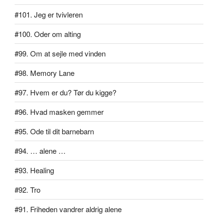
#101. Jeg er tvivleren
#100. Oder om alting
#99. Om at sejle med vinden
#98. Memory Lane
#97. Hvem er du? Tør du kigge?
#96. Hvad masken gemmer
#95. Ode til dit barnebarn
#94. … alene …
#93. Healing
#92. Tro
#91. Friheden vandrer aldrig alene