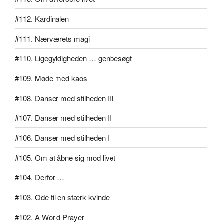
#112. Kardinalen
#111. Nærværets magi
#110. Ligegyldigheden … genbesøgt
#109. Møde med kaos
#108. Danser med stilheden III
#107. Danser med stilheden II
#106. Danser med stilheden I
#105. Om at åbne sig mod livet
#104. Derfor …
#103. Ode til en stærk kvinde
#102. A World Prayer