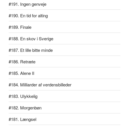
#191. Ingen genveje
#190. En tid for alting
#189. Finale
#188. En skov i Sverige
#187. Et lille bitte minde
#186. Retræte
#185. Alene II
#184. Milliarder af verdensbilleder
#183. Ulykkelig
#182. Morgenbøn
#181. Længsel