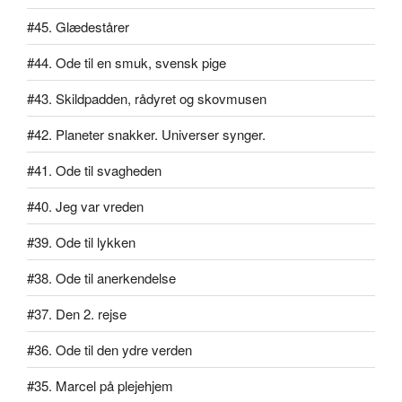
#45. Glædestårer
#44. Ode til en smuk, svensk pige
#43. Skildpadden, rådyret og skovmusen
#42. Planeter snakker. Universer synger.
#41. Ode til svagheden
#40. Jeg var vreden
#39. Ode til lykken
#38. Ode til anerkendelse
#37. Den 2. rejse
#36. Ode til den ydre verden
#35. Marcel på plejehjem