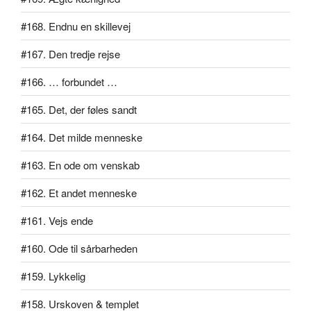
#168. Endnu en skillevej
#167. Den tredje rejse
#166. … forbundet …
#165. Det, der føles sandt
#164. Det milde menneske
#163. En ode om venskab
#162. Et andet menneske
#161. Vejs ende
#160. Ode til sårbarheden
#159. Lykkelig
#158. Urskoven & templet