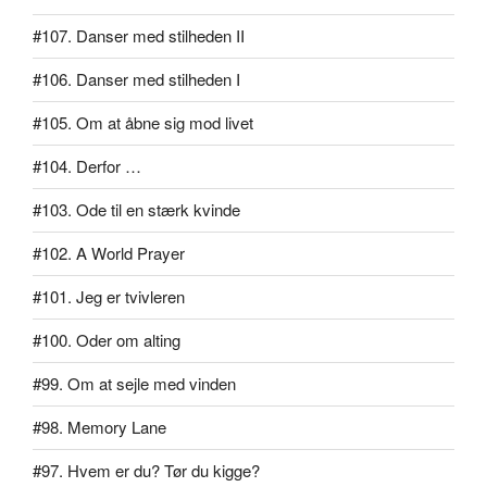
#107. Danser med stilheden II
#106. Danser med stilheden I
#105. Om at åbne sig mod livet
#104. Derfor …
#103. Ode til en stærk kvinde
#102. A World Prayer
#101. Jeg er tvivleren
#100. Oder om alting
#99. Om at sejle med vinden
#98. Memory Lane
#97. Hvem er du? Tør du kigge?