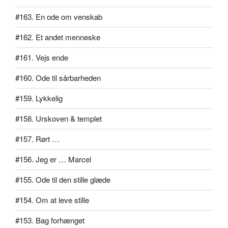
#163. En ode om venskab
#162. Et andet menneske
#161. Vejs ende
#160. Ode til sårbarheden
#159. Lykkelig
#158. Urskoven & templet
#157. Rørt …
#156. Jeg er … Marcel
#155. Ode til den stille glæde
#154. Om at leve stille
#153. Bag forhænget