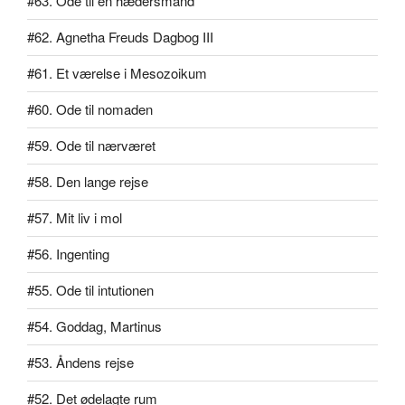
#63. Ode til en hædersmand
#62. Agnetha Freuds Dagbog III
#61. Et værelse i Mesozoikum
#60. Ode til nomaden
#59. Ode til nærværet
#58. Den lange rejse
#57. Mit liv i mol
#56. Ingenting
#55. Ode til intutionen
#54. Goddag, Martinus
#53. Åndens rejse
#52. Det ødelagte rum