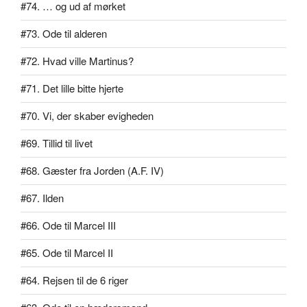
#74. … og ud af mørket
#73. Ode til alderen
#72. Hvad ville Martinus?
#71. Det lille bitte hjerte
#70. Vi, der skaber evigheden
#69. Tillid til livet
#68. Gæster fra Jorden (A.F. IV)
#67. Ilden
#66. Ode til Marcel III
#65. Ode til Marcel II
#64. Rejsen til de 6 riger