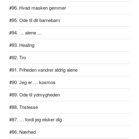
#96. Hvad masken gemmer
#95. Ode til dit barnebarn
#94. … alene …
#93. Healing
#92. Tro
#91. Friheden vandrer aldrig alene
#90. Jeg er … kosmos
#89. Ode til ydmygheden
#88. Tristesse
#87. … fordi jeg elsker dig
#86. Nærhed