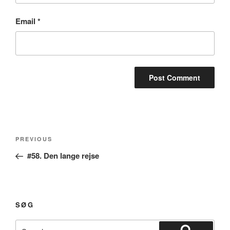
Email
*
Post
Previous
PREVIOUS
navigation
Post
#58. Den lange rejse
SØG
Search