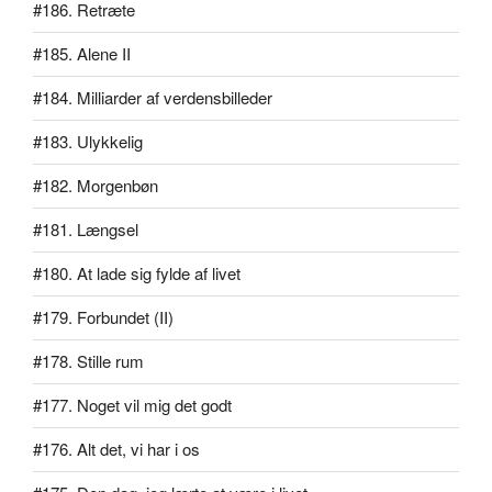
#186. Retræte
#185. Alene II
#184. Milliarder af verdensbilleder
#183. Ulykkelig
#182. Morgenbøn
#181. Længsel
#180. At lade sig fylde af livet
#179. Forbundet (II)
#178. Stille rum
#177. Noget vil mig det godt
#176. Alt det, vi har i os