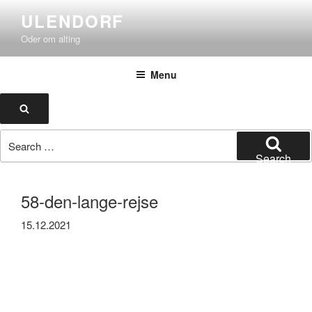
Skip
ULENDORF
to
Oder om alting
content
Menu
Search
Search
for:
Search
58-den-lange-rejse
15.12.2021