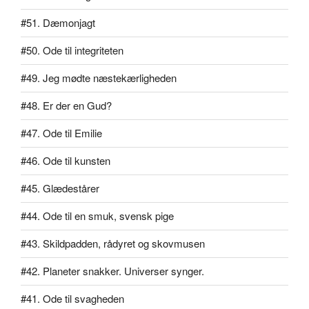
#51. Dæmonjagt
#50. Ode til integriteten
#49. Jeg mødte næstekærligheden
#48. Er der en Gud?
#47. Ode til Emilie
#46. Ode til kunsten
#45. Glædestårer
#44. Ode til en smuk, svensk pige
#43. Skildpadden, rådyret og skovmusen
#42. Planeter snakker. Universer synger.
#41. Ode til svagheden