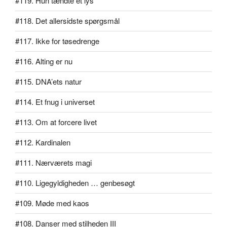
#119. Hun tændte et lys
#118. Det allersidste spørgsmål
#117. Ikke for tøsedrenge
#116. Alting er nu
#115. DNA’ets natur
#114. Et fnug i universet
#113. Om at forcere livet
#112. Kardinalen
#111. Nærværets magi
#110. Ligegyldigheden … genbesøgt
#109. Møde med kaos
#108. Danser med stilheden III