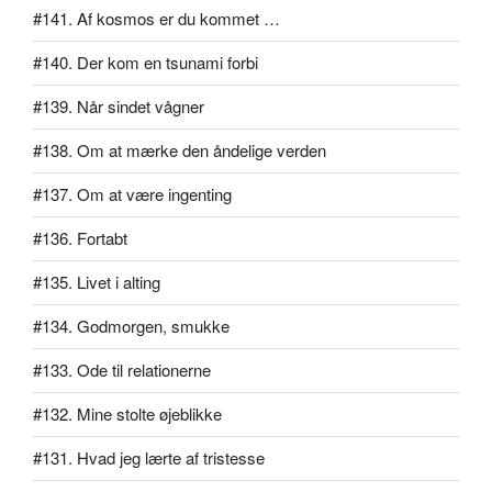
#141. Af kosmos er du kommet …
#140. Der kom en tsunami forbi
#139. Når sindet vågner
#138. Om at mærke den åndelige verden
#137. Om at være ingenting
#136. Fortabt
#135. Livet i alting
#134. Godmorgen, smukke
#133. Ode til relationerne
#132. Mine stolte øjeblikke
#131. Hvad jeg lærte af tristesse