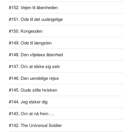
#152. Vejen til åbenheden
#151. Ode til det uudsigelige
#150. Kongeoden
#149. Ode til længslen
#148. Den viljeløse åbenhed
#147. Om at elske sig selv
#146. Den uendelige rejse
#145. Guds stille hvisken
#144. Jeg elsker dig
#143. Om at nå frem …
#142. The Universal Soldier