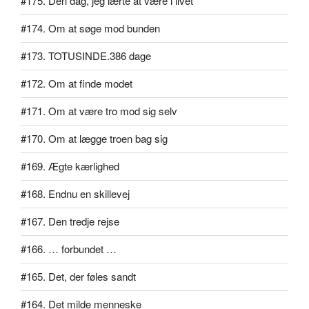
#175. Den dag, jeg lærte at være i livet
#174. Om at søge mod bunden
#173. TOTUSINDE.386 dage
#172. Om at finde modet
#171. Om at være tro mod sig selv
#170. Om at lægge troen bag sig
#169. Ægte kærlighed
#168. Endnu en skillevej
#167. Den tredje rejse
#166. … forbundet …
#165. Det, der føles sandt
#164. Det milde menneske