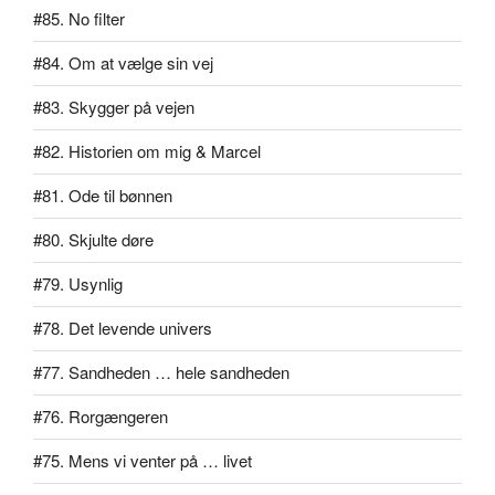
#85. No filter
#84. Om at vælge sin vej
#83. Skygger på vejen
#82. Historien om mig & Marcel
#81. Ode til bønnen
#80. Skjulte døre
#79. Usynlig
#78. Det levende univers
#77. Sandheden … hele sandheden
#76. Rorgængeren
#75. Mens vi venter på … livet