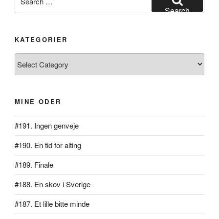
for:
Search
KATEGORIER
Kategorier
MINE ODER
#191. Ingen genveje
#190. En tid for alting
#189. Finale
#188. En skov i Sverige
#187. Et lille bitte minde