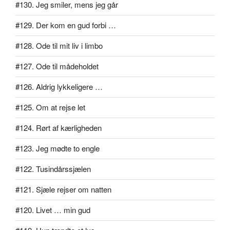
#130. Jeg smiler, mens jeg går
#129. Der kom en gud forbi …
#128. Ode til mit liv i limbo
#127. Ode til mådeholdet
#126. Aldrig lykkeligere …
#125. Om at rejse let
#124. Rørt af kærligheden
#123. Jeg mødte to engle
#122. Tusindårssjælen
#121. Sjæle rejser om natten
#120. Livet … min gud